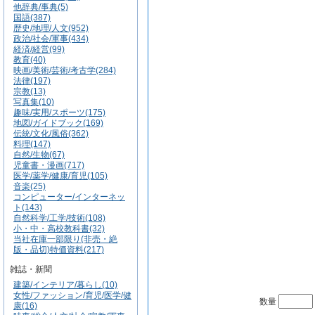
他辞典/事典(5)
国語(387)
歴史/地理/人文(952)
政治/社会/軍事(434)
経済/経営(99)
教育(40)
映画/美術/芸術/考古学(284)
法律(197)
宗教(13)
写真集(10)
趣味/実用/スポーツ(175)
地図/ガイドブック(169)
伝統/文化/風俗(362)
料理(147)
自然/生物(67)
児童書・漫画(717)
医学/薬学/健康/育児(105)
音楽(25)
コンピューター/インターネッ
ト(143)
自然科学/工学/技術(108)
小・中・高校教科書(32)
当社在庫一部限り(非売・絶
版・品切)特価資料(217)
雑誌・新聞
建築/インテリア/暮らし(10)
女性/ファッション/育児/医学/健
数量
康(16)