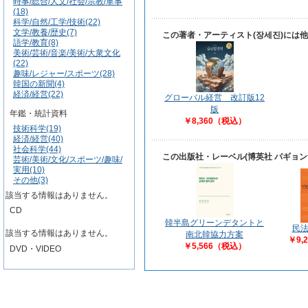
時事/総合/人文/社会/宗教/軍事
(18)
科学/自然/工学/技術(22)
文学/教養/歴史(7)
この著者・アーティスト(장세진)には
語学/教育(8)
美術/芸術/音楽/美術/大衆文化
(22)
趣味/レジャー/スポーツ(28)
韓国の新聞(4)
経済/経営(22)
グローバル経営 改訂版12
版
年鑑・統計資料
￥8,360（税込）
技術科学(19)
経済/経営(40)
社会科学(44)
この出版社・レーベル(博英社 パギョ
芸術/美術/文化/スポーツ/趣味/
実用(10)
その他(3)
該当する情報はありません。
CD
韓半島グリーンデタントと
民法
該当する情報はありません。
南北韓協力方案
￥9,
￥5,566（税込）
DVD・VIDEO