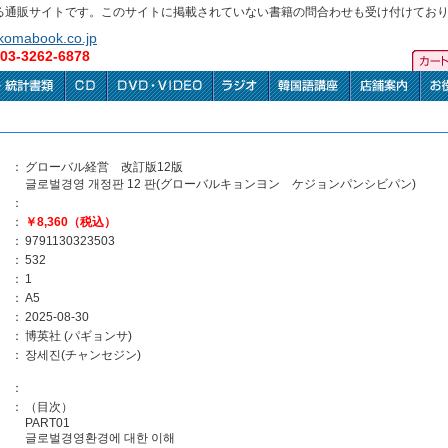
る通販サイトです。このサイトに掲載されていない書籍の問合わせも受け付けてお
omabook.co.jp
3-3262-6878
：
グローバル経営 改訂版12版
글로벌경영 개정판 12 판(グローバルキョンヨン ケジョンパンシビパン)
：
：
￥8,360（税込）
：
9791130323503
：
532
：
1
：
A5
：
2025-08-30
：
博英社 (パギョンサ)
：
장세진(チャンセジン)
：
：
（目次）
PART01
글로벌경영환경에 대한 이해