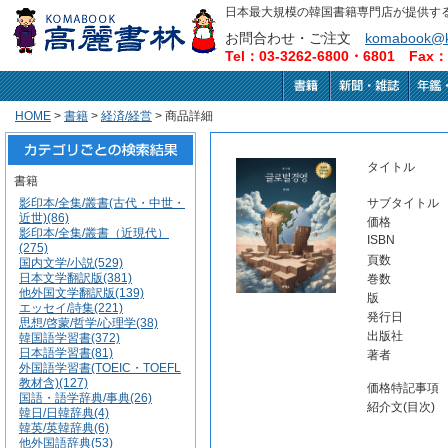
日本最大規模の韓国書籍専門店が提供す
お問合わせ・ご注文
komabook@k
Tel：03-3262-6800・6801 Fax：0
HOME
>
書籍
>
経済/経営
> 商品詳細
タイトル
書籍
影印本/全集/叢書(古代・中世・
サブタイトル
近世)(86)
価格
影印本/全集/叢書（近現代）
ISBN
(275)
頁数
国内文学/小説(529)
日本文学翻訳版(381)
巻数
他外国文学翻訳版(139)
版
エッセイ/詩集(221)
発行日
思想/啓蒙/哲学/心理学(38)
出版社
韓国語学習書(372)
日本語学習書(81)
著者
外国語学習書(TOEIC・TOEFL
教材含)(127)
価格特記事項
国語・語学辞典/事典(26)
紹介文(目次)
韓日/日韓辞典(4)
韓英/英韓辞典(6)
他外国語辞典(53)