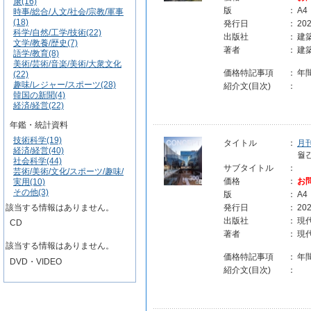
康(16)
版
：
A4
時事/総合/人文/社会/宗教/軍事
(18)
発行日
：
202
科学/自然/工学/技術(22)
出版社
：
建
文学/教養/歴史(7)
著者
：
建
語学/教育(8)
美術/芸術/音楽/美術/大衆文化
価格特記事項
：
年
(22)
趣味/レジャー/スポーツ(28)
紹介文(目次)
：
韓国の新聞(4)
経済/経営(22)
年鑑・統計資料
技術科学(19)
タイトル
：
月刊
経済/経営(40)
월간
社会科学(44)
サブタイトル
：
芸術/美術/文化/スポーツ/趣味/
価格
：
お
実用(10)
その他(3)
版
：
A4
該当する情報はありません。
発行日
：
202
出版社
：
現
CD
著者
：
現
該当する情報はありません。
価格特記事項
：
年
DVD・VIDEO
紹介文(目次)
：