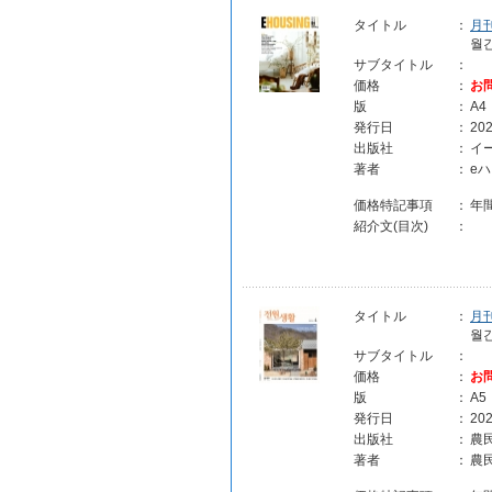
タイトル
：
月
월
サブタイトル
：
価格
：
お
版
：
A4
発行日
：
202
出版社
：
イ
著者
：
e
価格特記事項
：
年
紹介文(目次)
：
タイトル
：
月
월
サブタイトル
：
価格
：
お
版
：
A5
発行日
：
202
出版社
：
農
著者
：
農