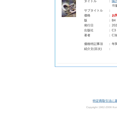
タイトル
：
隔
격
サブタイトル
：
価格
：
お
版
：
B4
発行日
：
202
出版社
：
C3
著者
：
C
価格特記事項
：
年
紹介文(目次)
：
特定商取引法に
Copyright 1962-2006 Kom