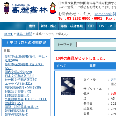
日本最大規模の韓国書籍専門店が提供す
らのご意見・ご感想もお待ちしておりま
お問合わせ・ご注文
komabook@k
Tel：03-3262-6800・6801 Fax：0
HOME
>
雑誌・新聞
> 建築/インテリア/暮らし
キーワード：
書籍
影印本/全集/叢書(古代・中世・
10件の商品がヒットしました。
近世)(86)
影印本/全集/叢書（近現代）
すべて
書籍
(275)
国内文学/小説(529)
日本文学翻訳版(381)
タイトル
：
月
他外国文学翻訳版(139)
エッセイ/詩集(221)
월간
思想/啓蒙/哲学/心理学(38)
サブタイトル
：
韓国語学習書(372)
価格
：
お
日本語学習書(81)
版
：
A5
外国語学習書(TOEIC・TOEFL
教材含)(127)
発行日
：
202
国語・語学辞典/事典(26)
出版社
：
カ
韓日/日韓辞典(4)
著者
：
カ
韓英/英韓辞典(6)