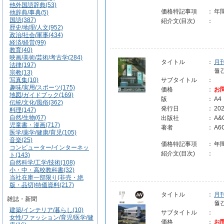
他外国語辞典(53)
価格特記事項
：
年
他辞典/事典(5)
国語(387)
紹介文(目次)
：
歴史/地理/人文(952)
政治/社会/軍事(434)
経済/経営(99)
教育(40)
映画/美術/芸術/考古学(284)
タイトル
：
月
法律(197)
월
宗教(13)
写真集(10)
サブタイトル
：
趣味/実用/スポーツ(175)
価格
：
お
地図/ガイドブック(169)
版
：
A4
伝統/文化/風俗(362)
発行日
：
202
料理(147)
自然/生物(67)
出版社
：
A&
児童書・漫画(717)
著者
：
A
医学/薬学/健康/育児(105)
音楽(25)
価格特記事項
：
年
コンピューター/インターネッ
紹介文(目次)
：
ト(143)
自然科学/工学/技術(108)
小・中・高校教科書(32)
当社在庫一部限り(非売・絶
版・品切)特価資料(217)
タイトル
：
月刊
雑誌・新聞
월간
建築/インテリア/暮らし(10)
サブタイトル
：
女性/ファッション/育児/医学/健
価格
：
お