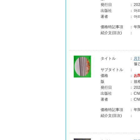
発行日
：
202
出版社
：
어라
著者
：
어
価格特記事項
：
年
紹介文(目次)
：
タイトル
：
月
월간
サブタイトル
：
価格
：
お
版
：
規
発行日
：
202
出版社
：
C
著者
：
C
価格特記事項
：
年
紹介文(目次)
：