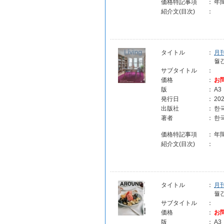
価格特記事項
：
年
紹介文(目次)
：
タイトル
：
月刊
월간
サブタイトル
：
価格
：
お
版
：
A3
発行日
：
202
出版社
：
한
著者
：
한
価格特記事項
：
年
紹介文(目次)
：
タイトル
：
月刊
월간
サブタイトル
：
価格
：
お
版
：
A3