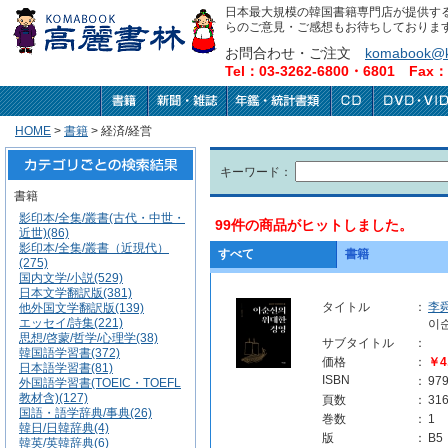
日本最大規模の韓国書籍専門店が提供す
らのご意見・ご感想もお待ちしておりま
お問合わせ・ご注文
komabook@k
Tel：03-3262-6800・6801 Fax：0
HOME
>
書籍
> 経済/経営
キーワード：
書籍
影印本/全集/叢書(古代・中世・
99件の商品がヒットしました。
近世)(86)
影印本/全集/叢書（近現代）
すべて
書籍
(275)
国内文学/小説(529)
日本文学翻訳版(381)
タイトル
：
李
他外国文学翻訳版(139)
エッセイ/詩集(221)
이
思想/啓蒙/哲学/心理学(38)
サブタイトル
：
韓国語学習書(372)
価格
：
￥4
日本語学習書(81)
ISBN
：
97
外国語学習書(TOEIC・TOEFL
教材含)(127)
頁数
：
31
国語・語学辞典/事典(26)
巻数
：
1
韓日/日韓辞典(4)
版
：
B5
韓英/英韓辞典(6)