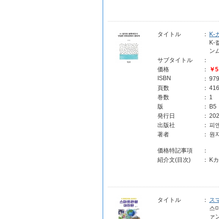
タイトル
：
K
K
ン
サブタイトル
：
価格
：
￥5
ISBN
：
97
頁数
：
41
巻数
：
1
版
：
B5
発行日
：
202
出版社
：
피
著者
：
원
価格特記事項
：
紹介文(目次)
：
K
タイトル
：
ス
스
ァ