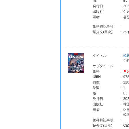
版
：
B5
発行日
：
202
出版社
：
이콘
著者
：
홍
価格特記事項
：
紹介文(目次)
：
ハ
タイトル
：
韓経
한경
サブタイトル
：
価格
：
￥5
ISBN
：
97
頁数
：
22
巻数
：
1
版
：
B5
発行日
：
202
出版社
：
韓
著者
：
더밀
韓
価格特記事項
：
紹介文(目次)
：
C