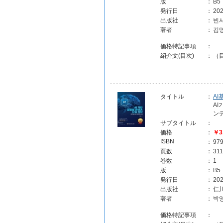
版
：
B5
発行日
：
202
出版社
：
빈서
著者
：
김
価格特記事項
：
紹介文(目次)
：
（目
タイトル
：
A
AI
ン
サブタイトル
：
価格
：
￥3
ISBN
：
97
頁数
：
311
巻数
：
1
版
：
B5
発行日
：
202
出版社
：
仁
著者
：
박
価格特記事項
：