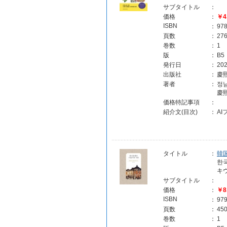
サブタイトル
：
価格
：
￥4
ISBN
：
97
頁数
：
27
巻数
：
1
版
：
B5
発行日
：
202
出版社
：
慶
著者
：
정
慶
価格特記事項
：
紹介文(目次)
：
A
タイトル
：
韓
한
キ
サブタイトル
：
価格
：
￥8
ISBN
：
97
頁数
：
45
巻数
：
1