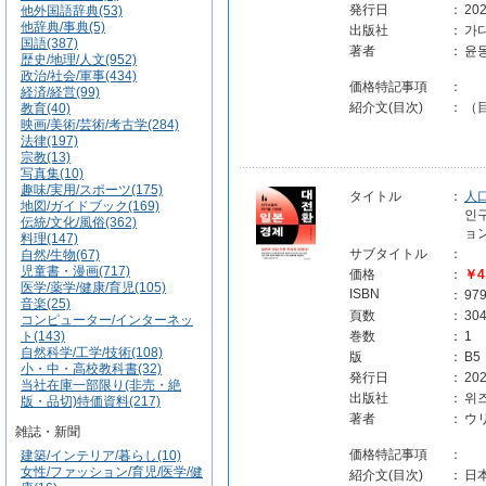
発行日
：
202
他外国語辞典(53)
他辞典/事典(5)
出版社
：
가디
国語(387)
著者
：
윤
歴史/地理/人文(952)
政治/社会/軍事(434)
価格特記事項
：
経済/経営(99)
紹介文(目次)
：
（
教育(40)
映画/美術/芸術/考古学(284)
法律(197)
宗教(13)
写真集(10)
趣味/実用/スポーツ(175)
タイトル
：
人
地図/ガイドブック(169)
인
伝統/文化/風俗(362)
ョ
料理(147)
サブタイトル
：
自然/生物(67)
児童書・漫画(717)
価格
：
￥4
医学/薬学/健康/育児(105)
ISBN
：
97
音楽(25)
頁数
：
30
コンピューター/インターネッ
ト(143)
巻数
：
1
自然科学/工学/技術(108)
版
：
B5
小・中・高校教科書(32)
発行日
：
202
当社在庫一部限り(非売・絶
出版社
：
위
版・品切)特価資料(217)
著者
：
ウ
雑誌・新聞
価格特記事項
：
建築/インテリア/暮らし(10)
女性/ファッション/育児/医学/健
紹介文(目次)
：
日