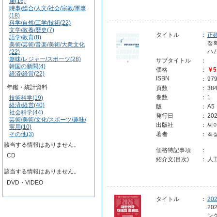
康(16)
時事/総合/人文/社会/宗教/軍事
(18)
科学/自然/工学/技術(22)
文学/教養/歴史(7)
タイトル
：
正
語学/教育(8)
정
美術/芸術/音楽/美術/大衆文化
ハ
(22)
趣味/レジャー/スポーツ(28)
サブタイトル
：
韓国の新聞(4)
価格
：
￥5
経済/経営(22)
ISBN
：
97
年鑑・統計資料
頁数
：
38
巻数
：
1
技術科学(19)
経済/経営(40)
版
：
A5
社会科学(44)
発行日
：
202
芸術/美術/文化/スポーツ/趣味/
出版社
：
씨
実用(10)
その他(3)
著者
：
최
該当する情報はありません。
価格特記事項
：
CD
紹介文(目次)
：
人
該当する情報はありません。
DVD・VIDEO
タイトル
：
2
2
ン