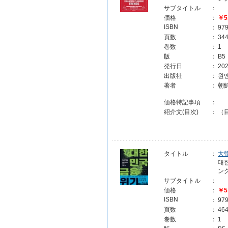
サブタイトル
：
価格
：
￥5
ISBN
：
97
頁数
：
34
巻数
：
1
版
：
B5
発行日
：
202
出版社
：
원
著者
：
朝
価格特記事項
：
紹介文(目次)
：
（目
タイトル
：
大
대
ン
サブタイトル
：
価格
：
￥5
ISBN
：
97
頁数
：
46
巻数
：
1