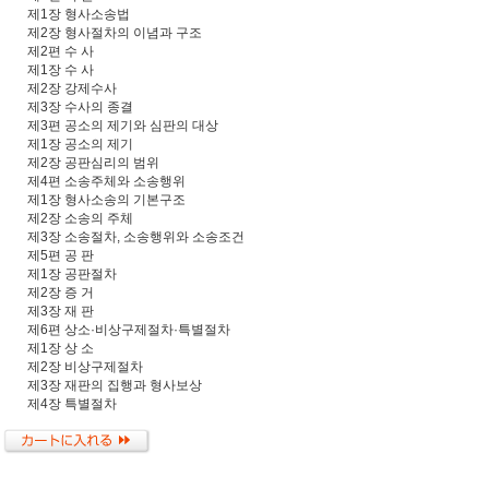
제1장 형사소송법
제2장 형사절차의 이념과 구조
제2편 수 사
제1장 수 사
제2장 강제수사
제3장 수사의 종결
제3편 공소의 제기와 심판의 대상
제1장 공소의 제기
제2장 공판심리의 범위
제4편 소송주체와 소송행위
제1장 형사소송의 기본구조
제2장 소송의 주체
제3장 소송절차, 소송행위와 소송조건
제5편 공 판
제1장 공판절차
제2장 증 거
제3장 재 판
제6편 상소·비상구제절차·특별절차
제1장 상 소
제2장 비상구제절차
제3장 재판의 집행과 형사보상
제4장 특별절차