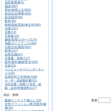
他辞典/事典(5)
国語(387)
歴史/地理/人文(952)
政治/社会/軍事(434)
経済/経営(99)
教育(40)
映画/美術/芸術/考古学(284)
法律(197)
宗教(13)
写真集(10)
趣味/実用/スポーツ(175)
地図/ガイドブック(169)
伝統/文化/風俗(362)
料理(147)
自然/生物(67)
児童書・漫画(717)
医学/薬学/健康/育児(105)
音楽(25)
コンピューター/インターネッ
ト(143)
自然科学/工学/技術(108)
小・中・高校教科書(32)
当社在庫一部限り(非売・絶
版・品切)特価資料(217)
雑誌・新聞
建築/インテリア/暮らし(10)
数量
女性/ファッション/育児/医学/健
康(16)