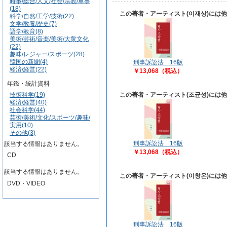
時事/総合/人文/社会/宗教/軍事
(18)
この著者・アーティスト(이재상)には
科学/自然/工学/技術(22)
文学/教養/歴史(7)
語学/教育(8)
美術/芸術/音楽/美術/大衆文化
(22)
趣味/レジャー/スポーツ(28)
韓国の新聞(4)
刑事訴訟法 16版
経済/経営(22)
￥13,068（税込）
年鑑・統計資料
技術科学(19)
この著者・アーティスト(조균성)には
経済/経営(40)
社会科学(44)
芸術/美術/文化/スポーツ/趣味/
実用(10)
その他(3)
刑事訴訟法 16版
該当する情報はありません。
￥13,068（税込）
CD
該当する情報はありません。
この著者・アーティスト(이창온)には
DVD・VIDEO
刑事訴訟法 16版