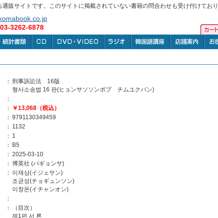
る通販サイトです。このサイトに掲載されていない書籍の問合わせも受け付けてお
omabook.co.jp
3-3262-6878
：
刑事訴訟法 16版
형사소송법 16 판(ヒョンサソソンポプ チムユクパン)
：
：
￥13,068（税込）
：
9791130349459
：
1132
：
1
：
B5
：
2025-03-10
：
博英社 (パギョンサ)
：
이재상(イジェサン)
조균성(チョギュンソン)
이창온(イチャンオン)
：
：
（目次）
제1편 서 론