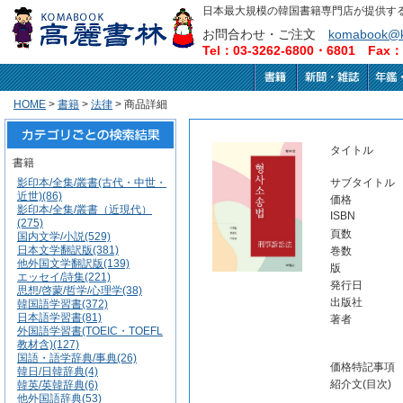
日本最大規模の韓国書籍専門店が提供す
お問合わせ・ご注文
komabook@k
Tel：03-3262-6800・6801 Fax：0
HOME
>
書籍
>
法律
> 商品詳細
タイトル
書籍
影印本/全集/叢書(古代・中世・
サブタイトル
近世)(86)
価格
影印本/全集/叢書（近現代）
ISBN
(275)
頁数
国内文学/小説(529)
日本文学翻訳版(381)
巻数
他外国文学翻訳版(139)
版
エッセイ/詩集(221)
発行日
思想/啓蒙/哲学/心理学(38)
出版社
韓国語学習書(372)
日本語学習書(81)
著者
外国語学習書(TOEIC・TOEFL
教材含)(127)
国語・語学辞典/事典(26)
価格特記事項
韓日/日韓辞典(4)
紹介文(目次)
韓英/英韓辞典(6)
他外国語辞典(53)