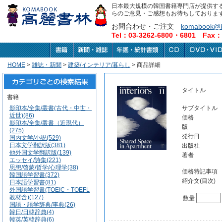
日本最大規模の韓国書籍専門店が提供す
らのご意見・ご感想もお待ちしておりま
お問合わせ・ご注文
komabook@k
Tel：03-3262-6800・6801 Fax：0
HOME
>
雑誌・新聞
>
建築/インテリア/暮らし
> 商品詳細
タイトル
書籍
影印本/全集/叢書(古代・中世・
サブタイトル
近世)(86)
価格
影印本/全集/叢書（近現代）
版
(275)
発行日
国内文学/小説(529)
日本文学翻訳版(381)
出版社
他外国文学翻訳版(139)
著者
エッセイ/詩集(221)
思想/啓蒙/哲学/心理学(38)
価格特記事項
韓国語学習書(372)
紹介文(目次)
日本語学習書(81)
外国語学習書(TOEIC・TOEFL
教材含)(127)
数量
国語・語学辞典/事典(26)
韓日/日韓辞典(4)
韓英/英韓辞典(6)