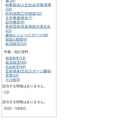
康(16)
時事/総合/人文/社会/宗教/軍事
(18)
科学/自然/工学/技術(22)
文学/教養/歴史(7)
語学/教育(8)
美術/芸術/音楽/美術/大衆文化
(22)
趣味/レジャー/スポーツ(28)
韓国の新聞(4)
経済/経営(22)
年鑑・統計資料
技術科学(19)
経済/経営(40)
社会科学(44)
芸術/美術/文化/スポーツ/趣味/
実用(10)
その他(3)
該当する情報はありません。
CD
該当する情報はありません。
DVD・VIDEO