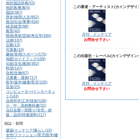
他外国語辞典(53)
この著者・アーティスト(カインデザイ
他辞典/事典(5)
国語(387)
歴史/地理/人文(952)
政治/社会/軍事(434)
経済/経営(99)
教育(40)
月刊 インテリア
映画/美術/芸術/考古学(284)
お問合せ下さい
法律(197)
宗教(13)
写真集(10)
趣味/実用/スポーツ(175)
この出版社・レーベル(カインデザイン
地図/ガイドブック(169)
伝統/文化/風俗(362)
料理(147)
自然/生物(67)
児童書・漫画(717)
医学/薬学/健康/育児(105)
月刊 インテリア
音楽(25)
お問合せ下さい
コンピューター/インターネッ
ト(143)
自然科学/工学/技術(108)
小・中・高校教科書(32)
当社在庫一部限り(非売・絶
版・品切)特価資料(217)
雑誌・新聞
建築/インテリア/暮らし(10)
女性/ファッション/育児/医学/健