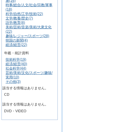
康(16)
時事/総合/人文/社会/宗教/軍事
(18)
科学/自然/工学/技術(22)
文学/教養/歴史(7)
語学/教育(8)
美術/芸術/音楽/美術/大衆文化
(22)
趣味/レジャー/スポーツ(28)
韓国の新聞(4)
経済/経営(22)
年鑑・統計資料
技術科学(19)
経済/経営(40)
社会科学(44)
芸術/美術/文化/スポーツ/趣味/
実用(10)
その他(3)
該当する情報はありません。
CD
該当する情報はありません。
DVD・VIDEO