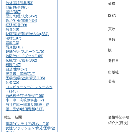
他外国語辞典(53)
価格
他辞典/事典(5)
国語(387)
ISBN
歴史/地理/人文(952)
政治/社会/軍事(434)
経済/経営(99)
頁数
教育(40)
映画/美術/芸術/考古学(284)
法律(197)
巻数
宗教(13)
写真集(10)
版
趣味/実用/スポーツ(175)
地図/ガイドブック(169)
伝統/文化/風俗(362)
発行日
料理(147)
自然/生物(67)
出版社
児童書・漫画(717)
医学/薬学/健康/育児(105)
著者
音楽(25)
コンピューター/インターネッ
ト(143)
自然科学/工学/技術(108)
小・中・高校教科書(32)
当社在庫一部限り(非売・絶
版・品切)特価資料(217)
雑誌・新聞
価格特記事項
紹介文(目次)
建築/インテリア/暮らし(10)
女性/ファッション/育児/医学/健