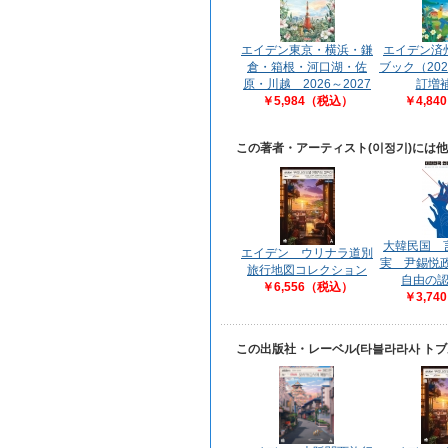
エイデン東京・横浜・鎌
エイデン済
倉・箱根・河口湖・佐
ブック（202
原・川越 2026～2027
訂増
￥5,984（税込）
￥4,8
この著者・アーティスト(이정기)には
大韓民国 
エイデン ウリナラ道別
実 尹錫悦
旅行地図コレクション
自由の
￥6,556（税込）
￥3,7
この出版社・レーベル(타블라라사 ト