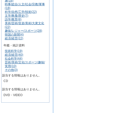
康(16)
時事/総合/人文/社会/宗教/軍事
(18)
科学/自然/工学/技術(22)
文学/教養/歴史(7)
語学/教育(8)
美術/芸術/音楽/美術/大衆文化
(22)
趣味/レジャー/スポーツ(28)
韓国の新聞(4)
経済/経営(22)
年鑑・統計資料
技術科学(19)
経済/経営(40)
社会科学(44)
芸術/美術/文化/スポーツ/趣味/
実用(10)
その他(3)
該当する情報はありません。
CD
該当する情報はありません。
DVD・VIDEO