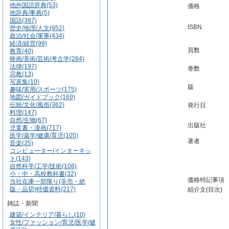
他外国語辞典(53)
価格
他辞典/事典(5)
国語(387)
ISBN
歴史/地理/人文(952)
政治/社会/軍事(434)
経済/経営(99)
頁数
教育(40)
映画/美術/芸術/考古学(284)
法律(197)
巻数
宗教(13)
写真集(10)
版
趣味/実用/スポーツ(175)
地図/ガイドブック(169)
伝統/文化/風俗(362)
発行日
料理(147)
自然/生物(67)
出版社
児童書・漫画(717)
医学/薬学/健康/育児(105)
著者
音楽(25)
コンピューター/インターネッ
ト(143)
自然科学/工学/技術(108)
小・中・高校教科書(32)
価格特記事項
当社在庫一部限り(非売・絶
版・品切)特価資料(217)
紹介文(目次)
雑誌・新聞
建築/インテリア/暮らし(10)
女性/ファッション/育児/医学/健