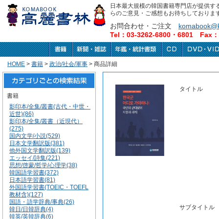
日本最大規模の韓国書籍専門店が提供す
らのご意見・ご感想もお待ちしておりま
お問合わせ・ご注文
komabook@k
Tel：03-3262-6800・6801 Fax：0
HOME
>
書籍
>
政治/社会/軍事
> 商品詳細
タイトル
書籍
影印本/全集/叢書(古代・中世・
近世)(86)
影印本/全集/叢書（近現代）
(275)
国内文学/小説(529)
日本文学翻訳版(381)
他外国文学翻訳版(139)
エッセイ/詩集(221)
思想/啓蒙/哲学/心理学(38)
韓国語学習書(372)
日本語学習書(81)
外国語学習書(TOEIC・TOEFL
教材含)(127)
国語・語学辞典/事典(26)
サブタイトル
韓日/日韓辞典(4)
韓英/英韓辞典(6)