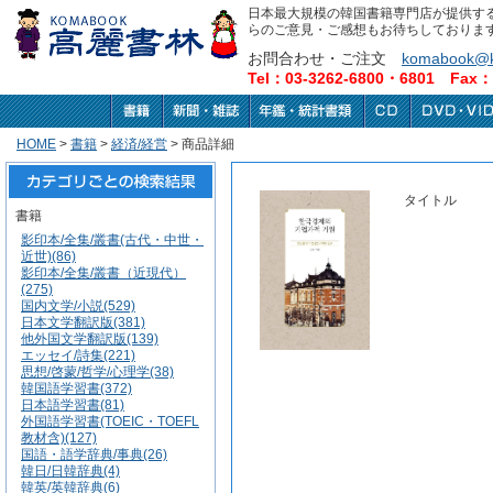
日本最大規模の韓国書籍専門店が提供す
らのご意見・ご感想もお待ちしておりま
お問合わせ・ご注文
komabook@k
Tel：03-3262-6800・6801 Fax：0
HOME
>
書籍
>
経済/経営
> 商品詳細
タイトル
書籍
影印本/全集/叢書(古代・中世・
近世)(86)
影印本/全集/叢書（近現代）
(275)
国内文学/小説(529)
日本文学翻訳版(381)
他外国文学翻訳版(139)
エッセイ/詩集(221)
思想/啓蒙/哲学/心理学(38)
韓国語学習書(372)
日本語学習書(81)
外国語学習書(TOEIC・TOEFL
教材含)(127)
国語・語学辞典/事典(26)
韓日/日韓辞典(4)
韓英/英韓辞典(6)