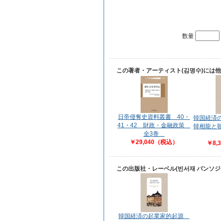
数量
この著者・アーティスト(김명수)には
日帝侵奪史資料叢書 40・
韓国経済
41・42 財政・金融政策
韓相龍と
全3巻
￥29,040（税込）
￥8,
この出版社・レーベル(빈서재 パンソ
韓国経済の起業家的起源