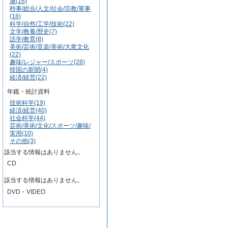
康(16)
時事/総合/人文/社会/宗教/軍事
(18)
科学/自然/工学/技術(22)
文学/教養/歴史(7)
語学/教育(8)
美術/芸術/音楽/美術/大衆文化
(22)
趣味/レジャー/スポーツ(28)
韓国の新聞(4)
経済/経営(22)
年鑑・統計資料
技術科学(19)
経済/経営(40)
社会科学(44)
芸術/美術/文化/スポーツ/趣味/
実用(10)
その他(3)
該当する情報はありません。
CD
該当する情報はありません。
DVD・VIDEO