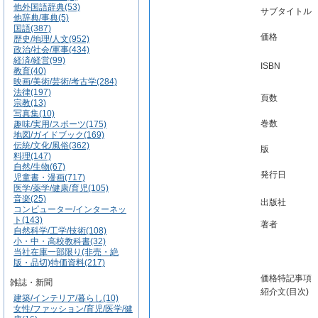
他外国語辞典(53)
サブタイトル
他辞典/事典(5)
国語(387)
価格
歴史/地理/人文(952)
政治/社会/軍事(434)
経済/経営(99)
ISBN
教育(40)
映画/美術/芸術/考古学(284)
法律(197)
頁数
宗教(13)
写真集(10)
巻数
趣味/実用/スポーツ(175)
地図/ガイドブック(169)
伝統/文化/風俗(362)
版
料理(147)
自然/生物(67)
発行日
児童書・漫画(717)
医学/薬学/健康/育児(105)
音楽(25)
出版社
コンピューター/インターネッ
ト(143)
著者
自然科学/工学/技術(108)
小・中・高校教科書(32)
当社在庫一部限り(非売・絶
版・品切)特価資料(217)
価格特記事項
雑誌・新聞
紹介文(目次)
建築/インテリア/暮らし(10)
女性/ファッション/育児/医学/健