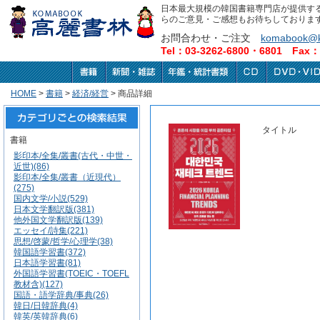
日本最大規模の韓国書籍専門店が提供す
らのご意見・ご感想もお待ちしておりま
お問合わせ・ご注文
komabook@k
Tel：03-3262-6800・6801 Fax：0
HOME
>
書籍
>
経済/経営
> 商品詳細
タイトル
書籍
影印本/全集/叢書(古代・中世・
近世)(86)
影印本/全集/叢書（近現代）
(275)
国内文学/小説(529)
日本文学翻訳版(381)
他外国文学翻訳版(139)
エッセイ/詩集(221)
思想/啓蒙/哲学/心理学(38)
韓国語学習書(372)
日本語学習書(81)
外国語学習書(TOEIC・TOEFL
教材含)(127)
国語・語学辞典/事典(26)
韓日/日韓辞典(4)
韓英/英韓辞典(6)