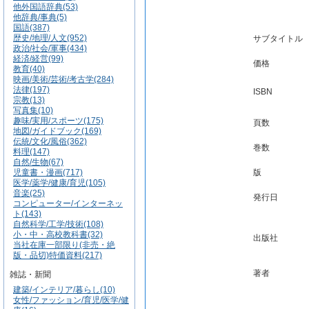
他外国語辞典(53)
他辞典/事典(5)
国語(387)
歴史/地理/人文(952)
サブタイトル
政治/社会/軍事(434)
経済/経営(99)
価格
教育(40)
映画/美術/芸術/考古学(284)
法律(197)
ISBN
宗教(13)
写真集(10)
趣味/実用/スポーツ(175)
頁数
地図/ガイドブック(169)
伝統/文化/風俗(362)
巻数
料理(147)
自然/生物(67)
児童書・漫画(717)
版
医学/薬学/健康/育児(105)
音楽(25)
発行日
コンピューター/インターネッ
ト(143)
自然科学/工学/技術(108)
小・中・高校教科書(32)
出版社
当社在庫一部限り(非売・絶
版・品切)特価資料(217)
著者
雑誌・新聞
建築/インテリア/暮らし(10)
女性/ファッション/育児/医学/健