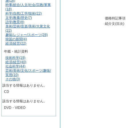
康(16)
時事/総合/人文/社会/宗教/軍事
(18)
科学/自然/工学/技術(22)
文学/教養/歴史(7)
価格特記事項
語学/教育(8)
紹介文(目次)
美術/芸術/音楽/美術/大衆文化
(22)
趣味/レジャー/スポーツ(28)
韓国の新聞(4)
経済/経営(22)
年鑑・統計資料
技術科学(19)
経済/経営(40)
社会科学(44)
芸術/美術/文化/スポーツ/趣味/
実用(10)
その他(3)
該当する情報はありません。
CD
該当する情報はありません。
DVD・VIDEO