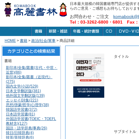
日本最大規模の韓国書籍専門店が提供す
らのご意見・ご感想もお待ちしておりま
お問合わせ・ご注文
komabook@k
Tel：03-3262-6800・6801 Fax：0
HOME
>
書籍
>
政治/社会/軍事
> 商品詳細
タイトル
書籍
影印本/全集/叢書(古代・中世・
近世)(86)
影印本/全集/叢書（近現代）
(275)
国内文学/小説(529)
日本文学翻訳版(381)
他外国文学翻訳版(139)
エッセイ/詩集(221)
思想/啓蒙/哲学/心理学(38)
韓国語学習書(372)
日本語学習書(81)
外国語学習書(TOEIC・TOEFL
教材含)(127)
国語・語学辞典/事典(26)
サブタイトル
韓日/日韓辞典(4)
韓英/英韓辞典(6)