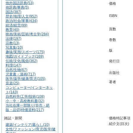
他外国語辞典(53)
価格
他辞典/事典(5)
国語(387)
ISBN
歴史/地理/人文(952)
政治/社会/軍事(434)
経済/経営(99)
頁数
教育(40)
映画/美術/芸術/考古学(284)
法律(197)
巻数
宗教(13)
写真集(10)
版
趣味/実用/スポーツ(175)
地図/ガイドブック(169)
伝統/文化/風俗(362)
発行日
料理(147)
自然/生物(67)
出版社
児童書・漫画(717)
医学/薬学/健康/育児(105)
著者
音楽(25)
コンピューター/インターネッ
ト(143)
自然科学/工学/技術(108)
小・中・高校教科書(32)
当社在庫一部限り(非売・絶
版・品切)特価資料(217)
雑誌・新聞
価格特記事項
紹介文(目次)
建築/インテリア/暮らし(10)
女性/ファッション/育児/医学/健