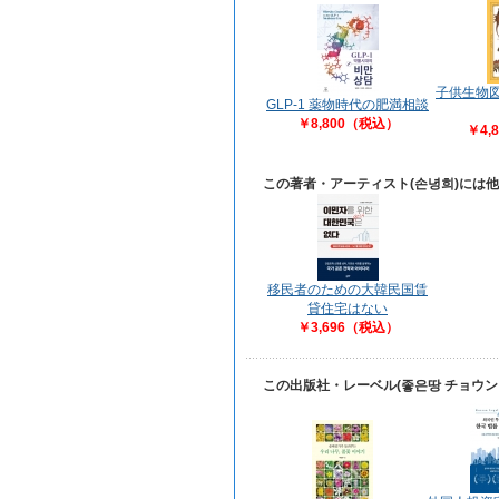
子供生物図
GLP-1 薬物時代の肥満相談
￥8,800（税込）
￥4,
この著者・アーティスト(손녕희)には
移民者のための大韓民国賃
貸住宅はない
￥3,696（税込）
この出版社・レーベル(좋은땅 チョウ