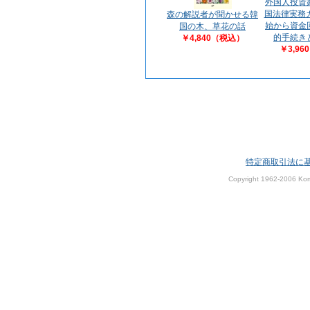
外国人投資
国法律実務
森の解説者が聞かせる韓
始から資金
国の木、草花の話
的手続き
￥4,840（税込）
￥3,9
特定商取引法に
Copyright 1962-2006 Kom