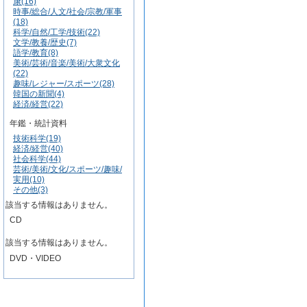
康(16)
時事/総合/人文/社会/宗教/軍事
(18)
科学/自然/工学/技術(22)
文学/教養/歴史(7)
語学/教育(8)
美術/芸術/音楽/美術/大衆文化
(22)
趣味/レジャー/スポーツ(28)
韓国の新聞(4)
経済/経営(22)
年鑑・統計資料
技術科学(19)
経済/経営(40)
社会科学(44)
芸術/美術/文化/スポーツ/趣味/
実用(10)
その他(3)
該当する情報はありません。
CD
該当する情報はありません。
DVD・VIDEO