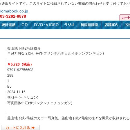
る通販サイトです。このサイトに掲載されていない書籍の問合わせも受け付けてお
omabook.co.jp
3-3262-6878
：
釜山地下鉄2号線風景
부산지하철 2호선 풍경(プサンチハチョルイホソンプンギョン)
：
：
￥5,720（税込）
：
9791192756608
：
288
：
1
：
B5
：
2024-11-15
：
헥사곤 (ヘキサゴン)
：
写真団体中江(サジンタンチェチュンガン)
：
：
釜山地下鉄2号線のカラー写真集。釜山地下鉄2号線の様々な風景が収録される