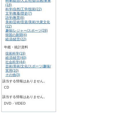
時事/総合/人文/社会/宗教/軍事
(18)
科学/自然/工学/技術(22)
文学/教養/歴史(7)
語学/教育(8)
美術/芸術/音楽/美術/大衆文化
(22)
趣味/レジャー/スポーツ(28)
韓国の新聞(4)
経済/経営(22)
年鑑・統計資料
技術科学(19)
経済/経営(40)
社会科学(44)
芸術/美術/文化/スポーツ/趣味/
実用(10)
その他(3)
該当する情報はありません。
CD
該当する情報はありません。
DVD・VIDEO