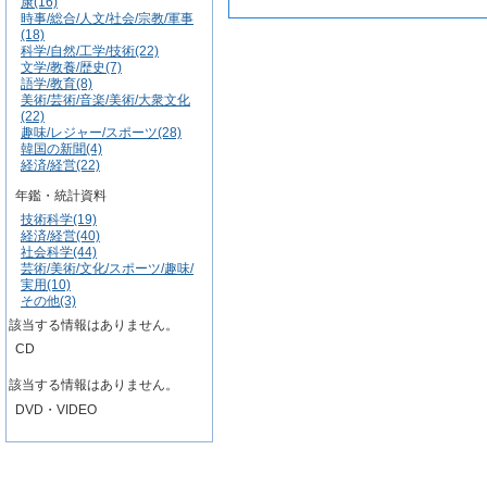
康(16)
時事/総合/人文/社会/宗教/軍事
(18)
科学/自然/工学/技術(22)
文学/教養/歴史(7)
語学/教育(8)
美術/芸術/音楽/美術/大衆文化
(22)
趣味/レジャー/スポーツ(28)
韓国の新聞(4)
経済/経営(22)
年鑑・統計資料
技術科学(19)
経済/経営(40)
社会科学(44)
芸術/美術/文化/スポーツ/趣味/
実用(10)
その他(3)
該当する情報はありません。
CD
該当する情報はありません。
DVD・VIDEO