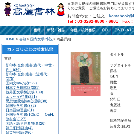
日本最大規模の韓国書籍専門店が提供す
らのご意見・ご感想もお待ちしておりま
お問合わせ・ご注文
komabook@k
Tel：03-3262-6800・6801 Fax：0
HOME
>
書籍
>
国内文学/小説
> 商品詳細
タイトル
書籍
影印本/全集/叢書(古代・中世・
サブタイトル
近世)(86)
価格
影印本/全集/叢書（近現代）
ISBN
(275)
頁数
国内文学/小説(529)
日本文学翻訳版(381)
巻数
他外国文学翻訳版(139)
版
エッセイ/詩集(221)
発行日
思想/啓蒙/哲学/心理学(38)
出版社
韓国語学習書(372)
日本語学習書(81)
著者
外国語学習書(TOEIC・TOEFL
教材含)(127)
価格特記事項
国語・語学辞典/事典(26)
紹介文(目次)
韓日/日韓辞典(4)
韓英/英韓辞典(6)