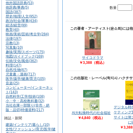
他外国語辞典(53)
他辞典/事典(5)
数量
国語(387)
歴史/地理/人文(952)
政治/社会/軍事(434)
経済/経営(99)
この著者・アーティスト(윤소희)には
教育(40)
映画/美術/芸術/考古学(284)
法律(197)
宗教(13)
写真集(10)
趣味/実用/スポーツ(175)
地図/ガイドブック(169)
サイコドラマ
伝統/文化/風俗(362)
￥3,388（税込）
料理(147)
自然/生物(67)
児童書・漫画(717)
この出版社・レーベル(학지사 ハクチ
医学/薬学/健康/育児(105)
音楽(25)
コンピューター/インターネッ
ト(143)
自然科学/工学/技術(108)
小・中・高校教科書(32)
当社在庫一部限り(非売・絶
デジタル時
版・品切)特価資料(217)
ケティング
AI大転換時代の社会福祉
サイトは努
￥4,840（税込）
雑誌・新聞
に
建築/インテリア/暮らし(10)
￥3,3
女性/ファッション/育児/医学/健