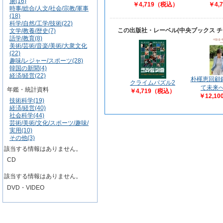
康(16)
￥4,719（税込）
￥4,
時事/総合/人文/社会/宗教/軍事
(18)
科学/自然/工学/技術(22)
この出版社・レーベル(中央ブックス 
文学/教養/歴史(7)
語学/教育(8)
美術/芸術/音楽/美術/大衆文化
(22)
趣味/レジャー/スポーツ(28)
韓国の新聞(4)
経済/経営(22)
朴槿恵回顧
クライムパズル2
て未来
年鑑・統計資料
￥4,719（税込）
￥12,1
技術科学(19)
経済/経営(40)
社会科学(44)
芸術/美術/文化/スポーツ/趣味/
実用(10)
その他(3)
該当する情報はありません。
CD
該当する情報はありません。
DVD・VIDEO