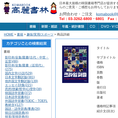
日本最大規模の韓国書籍専門店が提供す
らのご意見・ご感想もお待ちしておりま
お問合わせ・ご注文
komabook@k
Tel：03-3262-6800・6801 Fax：0
HOME
>
書籍
>
趣味/実用/スポーツ
> 商品詳細
タイトル
書籍
影印本/全集/叢書(古代・中世・
サブタイトル
近世)(86)
価格
影印本/全集/叢書（近現代）
ISBN
(275)
頁数
国内文学/小説(529)
日本文学翻訳版(381)
巻数
他外国文学翻訳版(139)
版
エッセイ/詩集(221)
発行日
思想/啓蒙/哲学/心理学(38)
出版社
韓国語学習書(372)
日本語学習書(81)
著者
外国語学習書(TOEIC・TOEFL
教材含)(127)
価格特記事項
国語・語学辞典/事典(26)
紹介文(目次)
韓日/日韓辞典(4)
韓英/英韓辞典(6)