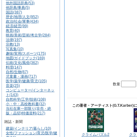
他外国語辞典(53)
他辞典/事典(5)
国語(387)
歴史/地理/人文(952)
政治/社会/軍事(434)
経済/経営(99)
教育(40)
映画/美術/芸術/考古学(284)
法律(197)
宗教(13)
写真集(10)
趣味/実用/スポーツ(175)
地図/ガイドブック(169)
伝統/文化/風俗(362)
料理(147)
自然/生物(67)
児童書・漫画(717)
医学/薬学/健康/育児(105)
数量
音楽(25)
コンピューター/インターネッ
ト(143)
自然科学/工学/技術(108)
小・中・高校教科書(32)
この著者・アーティスト(G.T.Karbe
当社在庫一部限り(非売・絶
版・品切)特価資料(217)
雑誌・新聞
建築/インテリア/暮らし(10)
女性/ファッション/育児/医学/健
クライムパズル2
クラ