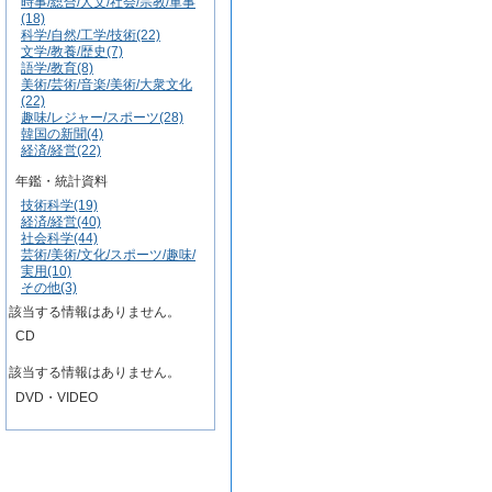
時事/総合/人文/社会/宗教/軍事
(18)
科学/自然/工学/技術(22)
文学/教養/歴史(7)
語学/教育(8)
美術/芸術/音楽/美術/大衆文化
(22)
趣味/レジャー/スポーツ(28)
韓国の新聞(4)
経済/経営(22)
年鑑・統計資料
技術科学(19)
経済/経営(40)
社会科学(44)
芸術/美術/文化/スポーツ/趣味/
実用(10)
その他(3)
該当する情報はありません。
CD
該当する情報はありません。
DVD・VIDEO