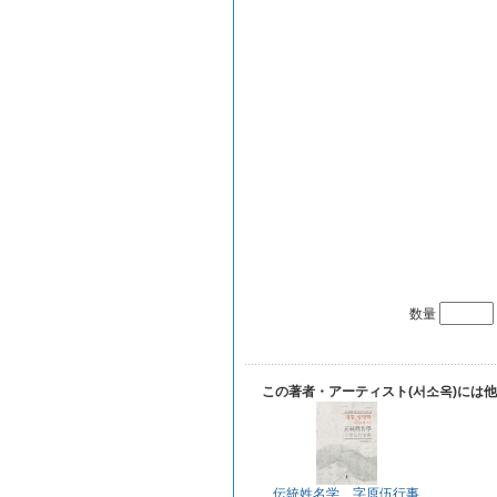
数量
この著者・アーティスト(서소옥)には
伝統姓名学 字原伍行事