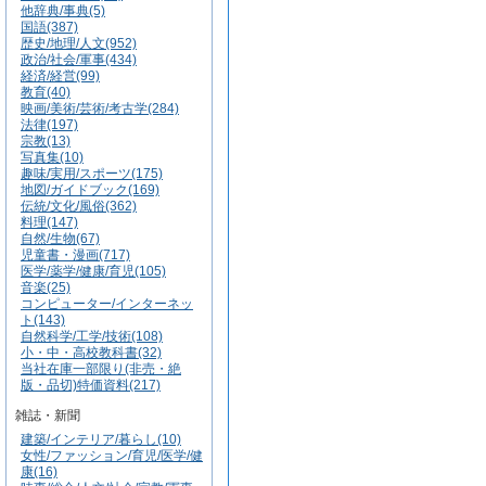
他辞典/事典(5)
国語(387)
歴史/地理/人文(952)
政治/社会/軍事(434)
経済/経営(99)
教育(40)
映画/美術/芸術/考古学(284)
法律(197)
宗教(13)
写真集(10)
趣味/実用/スポーツ(175)
地図/ガイドブック(169)
伝統/文化/風俗(362)
料理(147)
自然/生物(67)
児童書・漫画(717)
医学/薬学/健康/育児(105)
音楽(25)
コンピューター/インターネッ
ト(143)
自然科学/工学/技術(108)
小・中・高校教科書(32)
当社在庫一部限り(非売・絶
版・品切)特価資料(217)
雑誌・新聞
建築/インテリア/暮らし(10)
女性/ファッション/育児/医学/健
康(16)