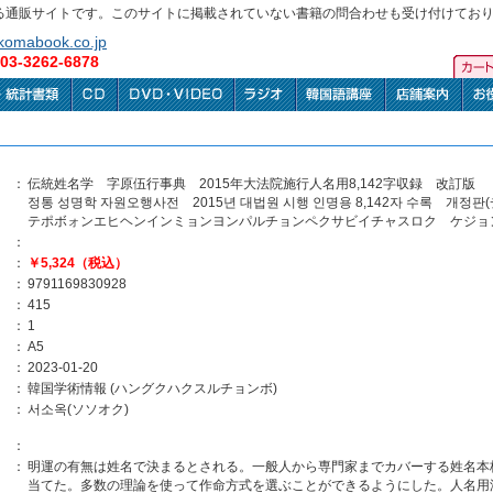
る通販サイトです。このサイトに掲載されていない書籍の問合わせも受け付けてお
omabook.co.jp
3-3262-6878
：
伝統姓名学 字原伍行事典 2015年大法院施行人名用8,142字収録 改訂版
정통 성명학 자원오행사전 2015년 대법원 시행 인명용 8,142자 수록
テポボォンエヒヘンインミョンヨンパルチョンペクサビイチャスロク ケジョ
：
：
￥5,324（税込）
：
9791169830928
：
415
：
1
：
A5
：
2023-01-20
：
韓国学術情報 (ハングクハクスルチョンボ)
：
서소옥(ソソオク)
：
：
明運の有無は姓名で決まるとされる。一般人から専門家までカバーする姓名本
当てた。多数の理論を使って作命方式を選ぶことができるようにした。人名用漢