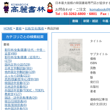
日本最大規模の韓国書籍専門店が提供す
お問合わせ・ご注文
komabook@k
Tel：03-3262-6800・6801 Fax：0
HOME
>
書籍
>
伝統/文化/風俗
> 商品詳細
タイトル
書籍
影印本/全集/叢書(古代・中世・
近世)(86)
サブタイトル
影印本/全集/叢書（近現代）
価格
(275)
ISBN
国内文学/小説(529)
頁数
日本文学翻訳版(381)
他外国文学翻訳版(139)
巻数
エッセイ/詩集(221)
版
思想/啓蒙/哲学/心理学(38)
発行日
韓国語学習書(372)
日本語学習書(81)
出版社
外国語学習書(TOEIC・TOEFL
著者
教材含)(127)
国語・語学辞典/事典(26)
価格特記事項
韓日/日韓辞典(4)
紹介文(目次)
韓英/英韓辞典(6)
他外国語辞典(53)