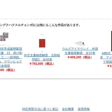
ハングクハクスルチョンボ)には他にもこんな作品があります。
.3非常戒厳懸案国
ウルグアイラウンド 外国
書 22 再び割
文書秘密解題 全31巻
AI時
外交文書秘密解題 北韓核
 三・一節弾劾
￥409,200（税込）
革 アメ
問題2 全50巻
会、マウンヒョク
て韓国
￥792,000（税込）
任命保留
￥4
,600（税込）
特定商取引法に基づく表記
会社概要
採用情報