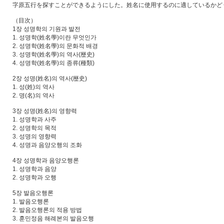
字原五行を探すことができるようにした。姓名に使用するのに適しているかど
（目次）
1장 성명학의 기원과 발전
1. 성명학(姓名學)이란 무엇인가
2. 성명학(姓名學)의 문화적 배경
3. 성명학(姓名學)의 역사(歷史)
4. 성명학(姓名學)의 종류(種類)
2장 성명(姓名)의 역사(歷史)
1. 성(姓)의 역사
2. 명(名)의 역사
3장 성명(姓名)의 영향력
1. 성명학과 사주
2. 성명학의 목적
3. 성명의 영향력
4. 성명과 음양오행의 조화
4장 성명학과 음양오행론
1. 성명학과 음양
2. 성명학과 오행
5장 발음오행론
1. 발음오행론
2. 발음오행론의 적용 방법
3. 훈민정음 해례본의 발음오행