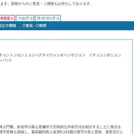
ります。皆様からのご意見・ご感想もお待ちしております。
 개정판(チョントンセンミョンハクチャウォンオヘンサジョン イチョンシボニョン
ンパン)
格入門書。姓名学の最も普遍的で正統的な作命方法を紹介することに焦点を
字辞典も収録し、最高裁判所人名用8,142個の漢字の音と意味、発音五行と