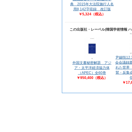
典 2015年大法院施行人名
用8,142字収録 改訂版
￥5,324（税込）
この出版社・レーベル(韓国学術情報 
尹錫悦12
会会議録叢
外国文書秘密解題 アジ
れた世界
ア・太平洋経済協力体
賛・反集
（APEC）全60巻
￥950,400（税込）
￥17