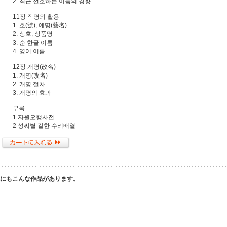
2. 최근 선호하는 이름의 경향
11장 작명의 활용
1. 호(號), 예명(藝名)
2. 상호, 상품명
3. 순 한글 이름
4. 영어 이름
12장 개명(改名)
1. 개명(改名)
2. 개명 절차
3. 개명의 효과
부록
1 자원오행사전
2 성씨별 길한 수리배열
他にもこんな作品があります。