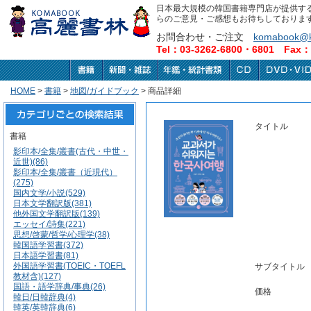
日本最大規模の韓国書籍専門店が提供す
らのご意見・ご感想もお待ちしておりま
お問合わせ・ご注文
komabook@k
Tel：03-3262-6800・6801 Fax：0
HOME
>
書籍
>
地図/ガイドブック
> 商品詳細
タイトル
書籍
影印本/全集/叢書(古代・中世・
近世)(86)
影印本/全集/叢書（近現代）
(275)
国内文学/小説(529)
日本文学翻訳版(381)
他外国文学翻訳版(139)
エッセイ/詩集(221)
思想/啓蒙/哲学/心理学(38)
韓国語学習書(372)
日本語学習書(81)
外国語学習書(TOEIC・TOEFL
サブタイトル
教材含)(127)
国語・語学辞典/事典(26)
価格
韓日/日韓辞典(4)
韓英/英韓辞典(6)