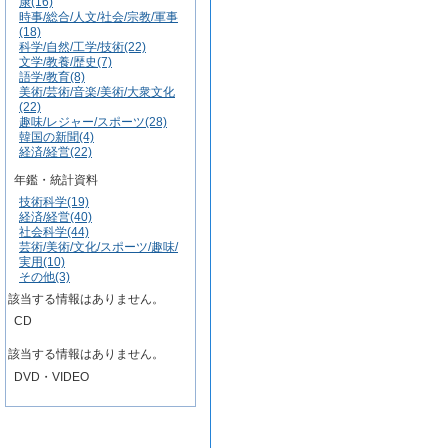
康(16)
時事/総合/人文/社会/宗教/軍事
(18)
科学/自然/工学/技術(22)
文学/教養/歴史(7)
語学/教育(8)
美術/芸術/音楽/美術/大衆文化
(22)
趣味/レジャー/スポーツ(28)
韓国の新聞(4)
経済/経営(22)
年鑑・統計資料
技術科学(19)
経済/経営(40)
社会科学(44)
芸術/美術/文化/スポーツ/趣味/
実用(10)
その他(3)
該当する情報はありません。
CD
該当する情報はありません。
DVD・VIDEO