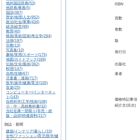
他外国語辞典(53)
ISBN
他辞典/事典(5)
国語(387)
歴史/地理/人文(952)
頁数
政治/社会/軍事(434)
経済/経営(99)
巻数
教育(40)
映画/美術/芸術/考古学(284)
法律(197)
版
宗教(13)
写真集(10)
発行日
趣味/実用/スポーツ(175)
地図/ガイドブック(169)
伝統/文化/風俗(362)
出版社
料理(147)
自然/生物(67)
著者
児童書・漫画(717)
医学/薬学/健康/育児(105)
音楽(25)
コンピューター/インターネッ
ト(143)
価格特記事項
自然科学/工学/技術(108)
紹介文(目次)
小・中・高校教科書(32)
当社在庫一部限り(非売・絶
版・品切)特価資料(217)
雑誌・新聞
建築/インテリア/暮らし(10)
女性/ファッション/育児/医学/健