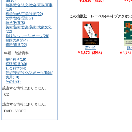
￥2,
康(16)
￥3,630（税込）
時事/総合/人文/社会/宗教/軍事
(18)
科学/自然/工学/技術(22)
この出版社・レーベル(북다 プクタ)
文学/教養/歴史(7)
語学/教育(8)
美術/芸術/音楽/美術/大衆文化
(22)
趣味/レジャー/スポーツ(28)
韓国の新聞(4)
経済/経営(22)
変な絵
豚
￥3,872（税込）
年鑑・統計資料
￥3,7
技術科学(19)
経済/経営(40)
社会科学(44)
芸術/美術/文化/スポーツ/趣味/
実用(10)
その他(3)
該当する情報はありません。
CD
該当する情報はありません。
DVD・VIDEO