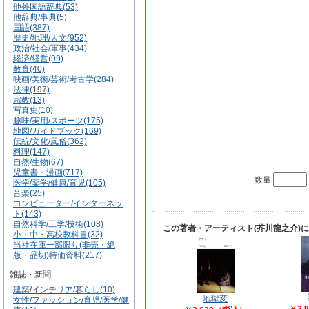
他外国語辞典(53)
他辞典/事典(5)
国語(387)
歴史/地理/人文(952)
政治/社会/軍事(434)
経済/経営(99)
教育(40)
映画/美術/芸術/考古学(284)
法律(197)
宗教(13)
写真集(10)
趣味/実用/スポーツ(175)
地図/ガイドブック(169)
伝統/文化/風俗(362)
料理(147)
自然/生物(67)
児童書・漫画(717)
数量
医学/薬学/健康/育児(105)
音楽(25)
コンピューター/インターネッ
ト(143)
自然科学/工学/技術(108)
この著者・アーティスト(芥川龍之介)
小・中・高校教科書(32)
当社在庫一部限り(非売・絶
版・品切)特価資料(217)
雑誌・新聞
建築/インテリア/暮らし(10)
地獄変
女性/ファッション/育児/医学/健