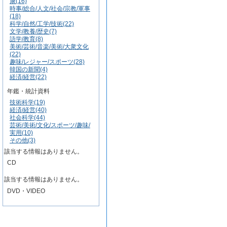
康(16)
時事/総合/人文/社会/宗教/軍事
(18)
科学/自然/工学/技術(22)
文学/教養/歴史(7)
語学/教育(8)
美術/芸術/音楽/美術/大衆文化
(22)
趣味/レジャー/スポーツ(28)
韓国の新聞(4)
経済/経営(22)
年鑑・統計資料
技術科学(19)
経済/経営(40)
社会科学(44)
芸術/美術/文化/スポーツ/趣味/
実用(10)
その他(3)
該当する情報はありません。
CD
該当する情報はありません。
DVD・VIDEO