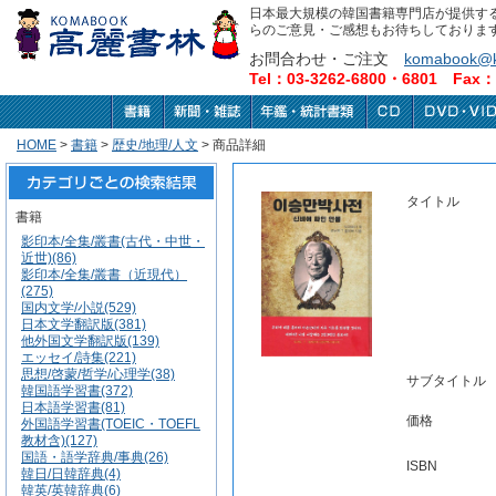
日本最大規模の韓国書籍専門店が提供す
らのご意見・ご感想もお待ちしておりま
お問合わせ・ご注文
komabook@k
Tel：03-3262-6800・6801 Fax：0
HOME
>
書籍
>
歴史/地理/人文
> 商品詳細
タイトル
書籍
影印本/全集/叢書(古代・中世・
近世)(86)
影印本/全集/叢書（近現代）
(275)
国内文学/小説(529)
日本文学翻訳版(381)
他外国文学翻訳版(139)
エッセイ/詩集(221)
思想/啓蒙/哲学/心理学(38)
サブタイトル
韓国語学習書(372)
日本語学習書(81)
価格
外国語学習書(TOEIC・TOEFL
教材含)(127)
国語・語学辞典/事典(26)
ISBN
韓日/日韓辞典(4)
韓英/英韓辞典(6)