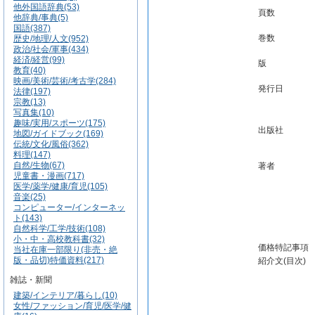
他外国語辞典(53)
頁数
他辞典/事典(5)
国語(387)
巻数
歴史/地理/人文(952)
政治/社会/軍事(434)
経済/経営(99)
版
教育(40)
映画/美術/芸術/考古学(284)
発行日
法律(197)
宗教(13)
写真集(10)
趣味/実用/スポーツ(175)
出版社
地図/ガイドブック(169)
伝統/文化/風俗(362)
料理(147)
自然/生物(67)
著者
児童書・漫画(717)
医学/薬学/健康/育児(105)
音楽(25)
コンピューター/インターネッ
ト(143)
自然科学/工学/技術(108)
小・中・高校教科書(32)
価格特記事項
当社在庫一部限り(非売・絶
版・品切)特価資料(217)
紹介文(目次)
雑誌・新聞
建築/インテリア/暮らし(10)
女性/ファッション/育児/医学/健