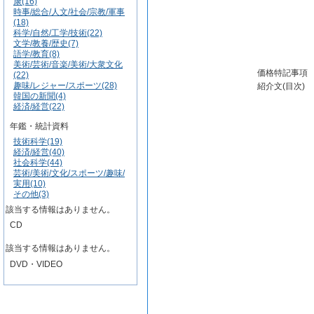
康(16)
時事/総合/人文/社会/宗教/軍事
(18)
科学/自然/工学/技術(22)
文学/教養/歴史(7)
語学/教育(8)
美術/芸術/音楽/美術/大衆文化
価格特記事項
(22)
趣味/レジャー/スポーツ(28)
紹介文(目次)
韓国の新聞(4)
経済/経営(22)
年鑑・統計資料
技術科学(19)
経済/経営(40)
社会科学(44)
芸術/美術/文化/スポーツ/趣味/
実用(10)
その他(3)
該当する情報はありません。
CD
該当する情報はありません。
DVD・VIDEO