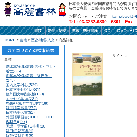
日本最大規模の韓国書籍専門店が提供す
らのご意見・ご感想もお待ちしておりま
お問合わせ・ご注文
komabook@k
Tel：03-3262-6800・6801 Fax：0
HOME
>
書籍
>
歴史/地理/人文
> 商品詳細
タイトル
書籍
影印本/全集/叢書(古代・中世・
近世)(86)
影印本/全集/叢書（近現代）
(275)
国内文学/小説(529)
日本文学翻訳版(381)
他外国文学翻訳版(139)
エッセイ/詩集(221)
思想/啓蒙/哲学/心理学(38)
韓国語学習書(372)
日本語学習書(81)
外国語学習書(TOEIC・TOEFL
教材含)(127)
国語・語学辞典/事典(26)
韓日/日韓辞典(4)
韓英/英韓辞典(6)