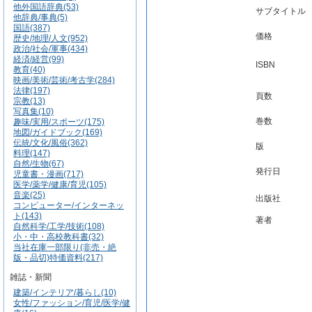
他外国語辞典(53)
サブタイトル
他辞典/事典(5)
国語(387)
価格
歴史/地理/人文(952)
政治/社会/軍事(434)
経済/経営(99)
ISBN
教育(40)
映画/美術/芸術/考古学(284)
法律(197)
頁数
宗教(13)
写真集(10)
巻数
趣味/実用/スポーツ(175)
地図/ガイドブック(169)
伝統/文化/風俗(362)
版
料理(147)
自然/生物(67)
発行日
児童書・漫画(717)
医学/薬学/健康/育児(105)
音楽(25)
出版社
コンピューター/インターネッ
ト(143)
著者
自然科学/工学/技術(108)
小・中・高校教科書(32)
当社在庫一部限り(非売・絶
版・品切)特価資料(217)
雑誌・新聞
建築/インテリア/暮らし(10)
女性/ファッション/育児/医学/健