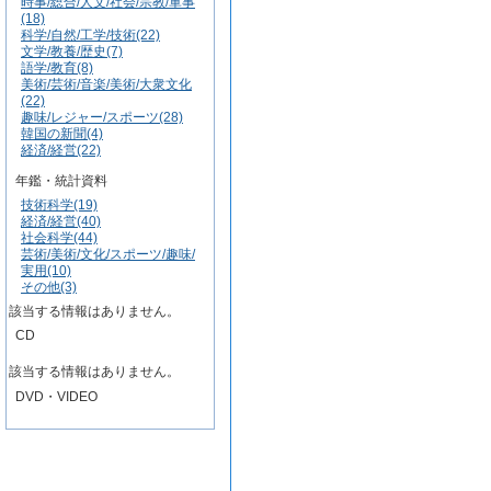
時事/総合/人文/社会/宗教/軍事
(18)
科学/自然/工学/技術(22)
文学/教養/歴史(7)
語学/教育(8)
美術/芸術/音楽/美術/大衆文化
(22)
趣味/レジャー/スポーツ(28)
韓国の新聞(4)
経済/経営(22)
年鑑・統計資料
技術科学(19)
経済/経営(40)
社会科学(44)
芸術/美術/文化/スポーツ/趣味/
実用(10)
その他(3)
該当する情報はありません。
CD
該当する情報はありません。
DVD・VIDEO