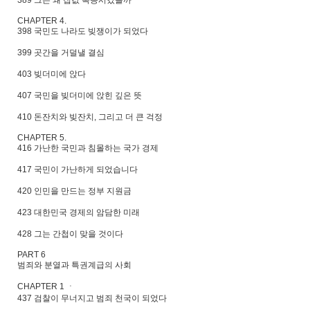
389 그는 왜 집값 폭등시켰을까
CHAPTER 4.
398 국민도 나라도 빚쟁이가 되었다
399 곳간을 거덜낼 결심
403 빚더미에 앉다
407 국민을 빚더미에 앉힌 깊은 뜻
410 돈잔치와 빚잔치, 그리고 더 큰 걱정
CHAPTER 5.
416 가난한 국민과 침몰하는 국가 경제
417 국민이 가난하게 되었습니다
420 인민을 만드는 정부 지원금
423 대한민국 경제의 암담한 미래
428 그는 간첩이 맞을 것이다
PART 6
범죄와 분열과 특권계급의 사회
CHAPTER 1 ㆍ
437 검찰이 무너지고 범죄 천국이 되었다