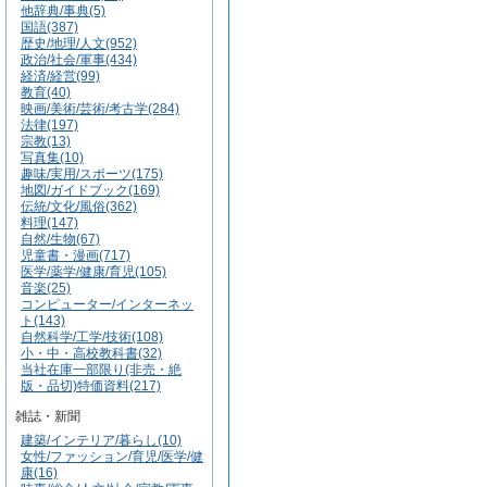
他辞典/事典(5)
国語(387)
歴史/地理/人文(952)
政治/社会/軍事(434)
経済/経営(99)
教育(40)
映画/美術/芸術/考古学(284)
法律(197)
宗教(13)
写真集(10)
趣味/実用/スポーツ(175)
地図/ガイドブック(169)
伝統/文化/風俗(362)
料理(147)
自然/生物(67)
児童書・漫画(717)
医学/薬学/健康/育児(105)
音楽(25)
コンピューター/インターネッ
ト(143)
自然科学/工学/技術(108)
小・中・高校教科書(32)
当社在庫一部限り(非売・絶
版・品切)特価資料(217)
雑誌・新聞
建築/インテリア/暮らし(10)
女性/ファッション/育児/医学/健
康(16)