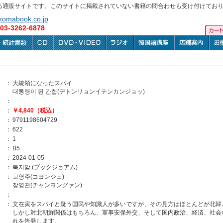
る通販サイトです。このサイトに掲載されていない書籍の問合わせも受け付けてお
omabook.co.jp
3-3262-6878
：
大統領になったスパイ
대통령이 된 간첩(デトンリョンイテンカンジョッ)
：
：
￥4,840（税込）
：
9791198604729
：
622
：
1
：
B5
：
2024-01-05
：
북저암 (ブックジョアム)
：
고영주(コヨンジュ)
장영관(チャンヨングァン)
：
：
文在寅をスパイと疑う国民や知識人が多いですが、その見方はほとんどが北韓
しかし対北朝鮮関係はもちろん、軍事安保外交、そして国内政治、経済、社会
れを告発します。