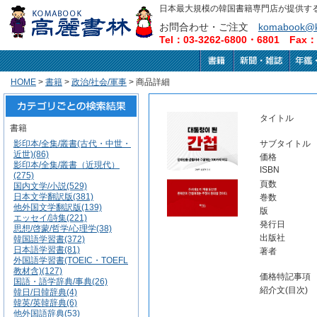
日本最大規模の韓国書籍専門店が提供す
お問合わせ・ご注文
komabook@k
Tel：03-3262-6800・6801 Fax：0
HOME
>
書籍
>
政治/社会/軍事
> 商品詳細
タイトル
書籍
影印本/全集/叢書(古代・中世・
サブタイトル
近世)(86)
価格
影印本/全集/叢書（近現代）
ISBN
(275)
頁数
国内文学/小説(529)
日本文学翻訳版(381)
巻数
他外国文学翻訳版(139)
版
エッセイ/詩集(221)
発行日
思想/啓蒙/哲学/心理学(38)
出版社
韓国語学習書(372)
日本語学習書(81)
著者
外国語学習書(TOEIC・TOEFL
教材含)(127)
価格特記事項
国語・語学辞典/事典(26)
紹介文(目次)
韓日/日韓辞典(4)
韓英/英韓辞典(6)
他外国語辞典(53)