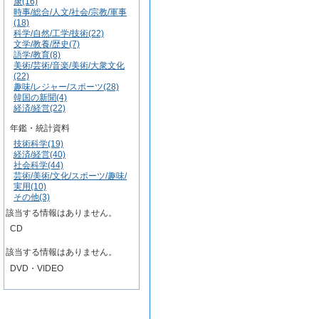
康(16)
時事/総合/人文/社会/宗教/軍事
(18)
科学/自然/工学/技術(22)
文学/教養/歴史(7)
語学/教育(8)
美術/芸術/音楽/美術/大衆文化
(22)
趣味/レジャー/スポーツ(28)
韓国の新聞(4)
経済/経営(22)
年鑑・統計資料
技術科学(19)
経済/経営(40)
社会科学(44)
芸術/美術/文化/スポーツ/趣味/
実用(10)
その他(3)
該当する情報はありません。
CD
該当する情報はありません。
DVD・VIDEO