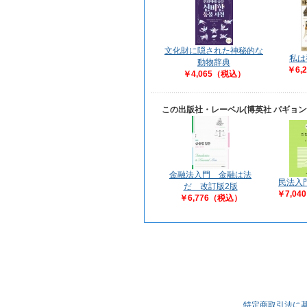
文化財に隠された神秘的な
私は
動物辞典
￥6,
￥4,065（税込）
この出版社・レーベル(博英社 パギョ
金融法入門 金融は法
民法入
だ 改訂版2版
￥7,0
￥6,776（税込）
特定商取引法に