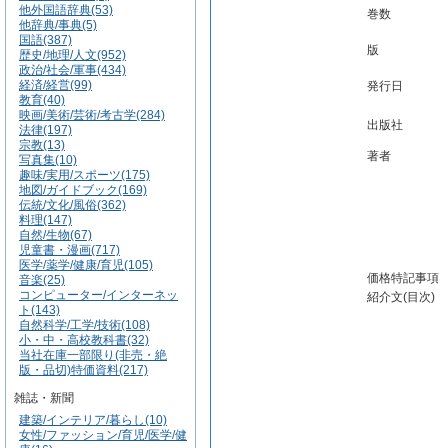
他外国語辞典(53)
巻数
他辞典/事典(5)
国語(387)
版
歴史/地理/人文(952)
政治/社会/軍事(434)
経済/経営(99)
発行日
教育(40)
映画/美術/芸術/考古学(284)
出版社
法律(197)
宗教(13)
著者
写真集(10)
趣味/実用/スポーツ(175)
地図/ガイドブック(169)
伝統/文化/風俗(362)
料理(147)
自然/生物(67)
児童書・漫画(717)
医学/薬学/健康/育児(105)
価格特記事項
音楽(25)
コンピューター/インターネッ
紹介文(目次)
ト(143)
自然科学/工学/技術(108)
小・中・高校教科書(32)
当社在庫一部限り(非売・絶
版・品切)特価資料(217)
雑誌・新聞
建築/インテリア/暮らし(10)
女性/ファッション/育児/医学/健