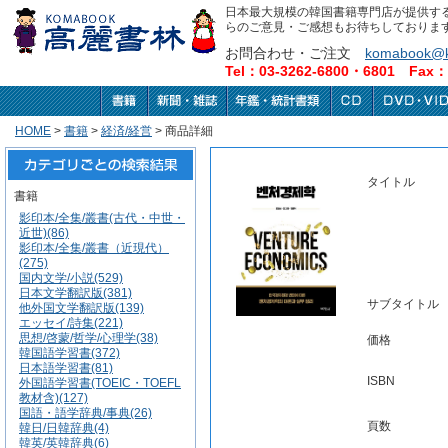
日本最大規模の韓国書籍専門店が提供す
らのご意見・ご感想もお待ちしておりま
お問合わせ・ご注文
komabook@k
Tel：03-3262-6800・6801 Fax：0
HOME
>
書籍
>
経済/経営
> 商品詳細
タイトル
書籍
影印本/全集/叢書(古代・中世・
近世)(86)
影印本/全集/叢書（近現代）
(275)
国内文学/小説(529)
日本文学翻訳版(381)
サブタイトル
他外国文学翻訳版(139)
エッセイ/詩集(221)
思想/啓蒙/哲学/心理学(38)
価格
韓国語学習書(372)
日本語学習書(81)
ISBN
外国語学習書(TOEIC・TOEFL
教材含)(127)
国語・語学辞典/事典(26)
頁数
韓日/日韓辞典(4)
韓英/英韓辞典(6)