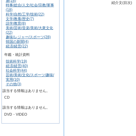
康(16)
紹介文(目次)
時事/総合/人文/社会/宗教/軍事
(18)
科学/自然/工学/技術(22)
文学/教養/歴史(7)
語学/教育(8)
美術/芸術/音楽/美術/大衆文化
(22)
趣味/レジャー/スポーツ(28)
韓国の新聞(4)
経済/経営(22)
年鑑・統計資料
技術科学(19)
経済/経営(40)
社会科学(44)
芸術/美術/文化/スポーツ/趣味/
実用(10)
その他(3)
該当する情報はありません。
CD
該当する情報はありません。
DVD・VIDEO