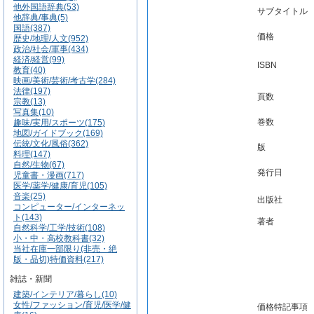
他外国語辞典(53)
サブタイトル
他辞典/事典(5)
国語(387)
価格
歴史/地理/人文(952)
政治/社会/軍事(434)
経済/経営(99)
ISBN
教育(40)
映画/美術/芸術/考古学(284)
法律(197)
頁数
宗教(13)
写真集(10)
巻数
趣味/実用/スポーツ(175)
地図/ガイドブック(169)
伝統/文化/風俗(362)
版
料理(147)
自然/生物(67)
発行日
児童書・漫画(717)
医学/薬学/健康/育児(105)
音楽(25)
出版社
コンピューター/インターネッ
ト(143)
著者
自然科学/工学/技術(108)
小・中・高校教科書(32)
当社在庫一部限り(非売・絶
版・品切)特価資料(217)
雑誌・新聞
建築/インテリア/暮らし(10)
女性/ファッション/育児/医学/健
価格特記事項