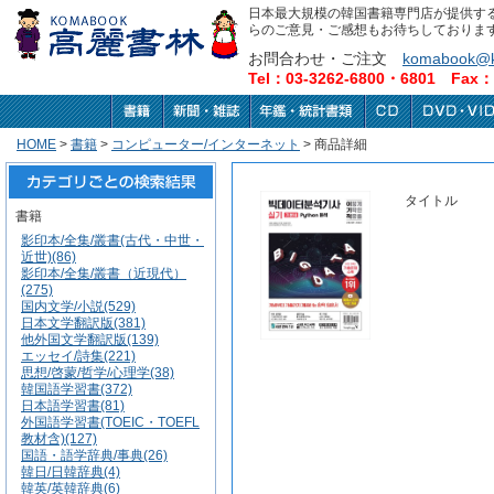
日本最大規模の韓国書籍専門店が提供す
らのご意見・ご感想もお待ちしておりま
お問合わせ・ご注文
komabook@k
Tel：03-3262-6800・6801 Fax：0
HOME
>
書籍
>
コンピューター/インターネット
> 商品詳細
タイトル
書籍
影印本/全集/叢書(古代・中世・
近世)(86)
影印本/全集/叢書（近現代）
(275)
国内文学/小説(529)
日本文学翻訳版(381)
他外国文学翻訳版(139)
エッセイ/詩集(221)
思想/啓蒙/哲学/心理学(38)
韓国語学習書(372)
日本語学習書(81)
外国語学習書(TOEIC・TOEFL
教材含)(127)
国語・語学辞典/事典(26)
韓日/日韓辞典(4)
韓英/英韓辞典(6)