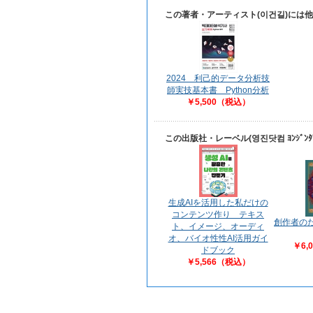
この著者・アーティスト(이건길)には
2024 利己的データ分析技
師実技基本書 Python分析
￥5,500（税込）
この出版社・レーベル(영진닷컴 ﾖﾝｼﾞﾝ
生成AIを活用した私だけの
コンテンツ作り テキス
創作者の
ト、イメージ、オーディ
オ、バイオ性性AI活用ガイ
￥6,
ドブック
￥5,566（税込）