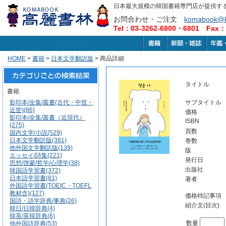
日本最大規模の韓国書籍専門店が提供す
お問合わせ・ご注文
komabook@k
Tel：03-3262-6800・6801 Fax：0
HOME
>
書籍
>
日本文学翻訳版
> 商品詳細
タイトル
書籍
影印本/全集/叢書(古代・中世・
サブタイトル
近世)(86)
価格
影印本/全集/叢書（近現代）
ISBN
(275)
頁数
国内文学/小説(529)
日本文学翻訳版(381)
巻数
他外国文学翻訳版(139)
版
エッセイ/詩集(221)
発行日
思想/啓蒙/哲学/心理学(38)
出版社
韓国語学習書(372)
日本語学習書(81)
著者
外国語学習書(TOEIC・TOEFL
教材含)(127)
価格特記事項
国語・語学辞典/事典(26)
紹介文(目次)
韓日/日韓辞典(4)
韓英/英韓辞典(6)
数量
他外国語辞典(53)