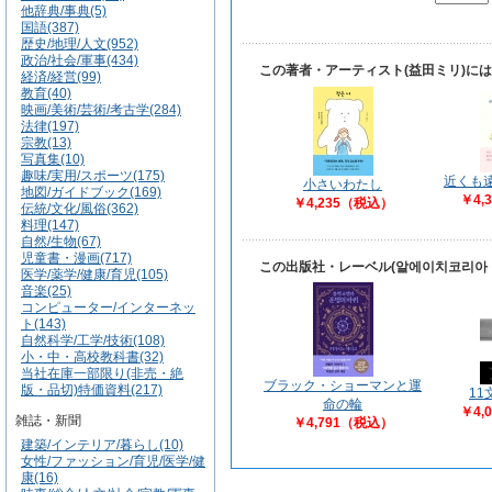
他辞典/事典(5)
国語(387)
歴史/地理/人文(952)
政治/社会/軍事(434)
この著者・アーティスト(益田ミリ)に
経済/経営(99)
教育(40)
映画/美術/芸術/考古学(284)
法律(197)
宗教(13)
写真集(10)
趣味/実用/スポーツ(175)
近くも
小さいわたし
地図/ガイドブック(169)
￥4,
￥4,235（税込）
伝統/文化/風俗(362)
料理(147)
自然/生物(67)
児童書・漫画(717)
この出版社・レーベル(알에이치코리아
医学/薬学/健康/育児(105)
音楽(25)
コンピューター/インターネッ
ト(143)
自然科学/工学/技術(108)
小・中・高校教科書(32)
当社在庫一部限り(非売・絶
ブラック・ショーマンと運
版・品切)特価資料(217)
1
命の輪
￥4,
雑誌・新聞
￥4,791（税込）
建築/インテリア/暮らし(10)
女性/ファッション/育児/医学/健
康(16)