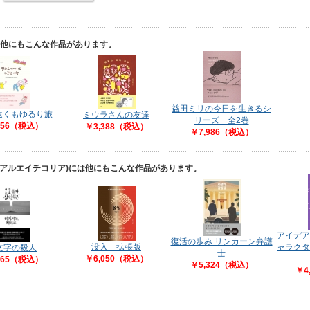
は他にもこんな作品があります。
益田ミリの今日を生きるシ
遠くもゆるり旅
ミウラさんの友達
リーズ 全2巻
356（税込）
￥3,388（税込）
￥7,986（税込）
 アルエイチコリア)には他にもこんな作品があります。
アイデア
復活の歩み リンカーン弁護
没入 拡張版
ャラクタ
1文字の殺人
士
￥6,050（税込）
065（税込）
￥5,324（税込）
￥4