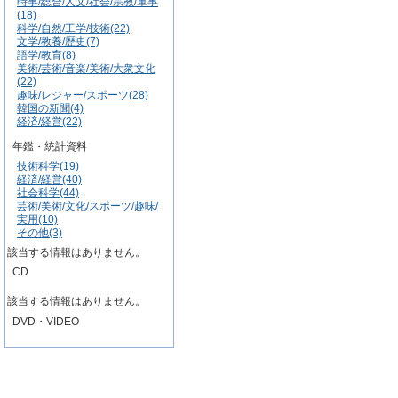
時事/総合/人文/社会/宗教/軍事
(18)
科学/自然/工学/技術(22)
文学/教養/歴史(7)
語学/教育(8)
美術/芸術/音楽/美術/大衆文化
(22)
趣味/レジャー/スポーツ(28)
韓国の新聞(4)
経済/経営(22)
年鑑・統計資料
技術科学(19)
経済/経営(40)
社会科学(44)
芸術/美術/文化/スポーツ/趣味/
実用(10)
その他(3)
該当する情報はありません。
CD
該当する情報はありません。
DVD・VIDEO