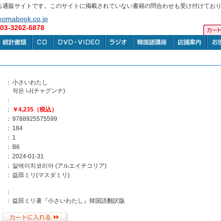
る通販サイトです。このサイトに掲載されていない書籍の問合わせも受け付けてお
omabook.co.jp
3-3262-6878
：
小さいわたし
작은 나(チャグンナ)
：
：
￥4,235（税込）
：
9788925575599
：
184
：
1
：
B6
：
2024-01-31
：
알에이치코리아 (アルエイチコリア)
：
益田ミリ(マスダミリ)
：
：
益田ミリ著『小さいわたし』韓国語翻訳版