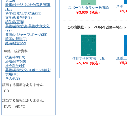
康(16)
時事/総合/人文/社会/宗教/軍事
スポー
スポーツリタラシー教育論
(18)
￥5,
￥3,630（税込）
科学/自然/工学/技術(22)
文学/教養/歴史(7)
語学/教育(8)
美術/芸術/音楽/美術/大衆文化
この出版社・レーベル(레인보우북스 
(22)
趣味/レジャー/スポーツ(28)
韓国の新聞(4)
経済/経営(22)
年鑑・統計資料
技術科学(19)
スポー
体育学研究方法 5版
経済/経営(40)
￥5,
￥5,324（税込）
社会科学(44)
芸術/美術/文化/スポーツ/趣味/
実用(10)
その他(3)
該当する情報はありません。
CD
該当する情報はありません。
DVD・VIDEO