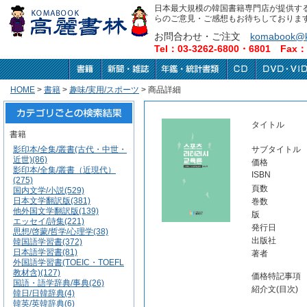
日本最大規模の韓国書籍専門店が提供す
らのご意見・ご感想もお待ちしておりま
お問合わせ・ご注文
komabook@k
Tel：03-3262-6800・6801 Fax：0
HOME
>
書籍
>
趣味/実用/スポーツ
> 商品詳細
タイトル
書籍
影印本/全集/叢書(古代・中世・
サブタイトル
近世)(86)
価格
影印本/全集/叢書（近現代）
ISBN
(275)
頁数
国内文学/小説(529)
日本文学翻訳版(381)
巻数
他外国文学翻訳版(139)
版
エッセイ/詩集(221)
発行日
思想/啓蒙/哲学/心理学(38)
出版社
韓国語学習書(372)
日本語学習書(81)
著者
外国語学習書(TOEIC・TOEFL
教材含)(127)
価格特記事項
国語・語学辞典/事典(26)
紹介文(目次)
韓日/日韓辞典(4)
韓英/英韓辞典(6)