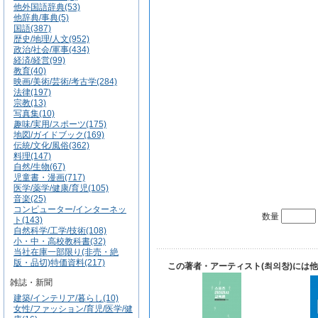
他外国語辞典(53)
他辞典/事典(5)
国語(387)
歴史/地理/人文(952)
政治/社会/軍事(434)
経済/経営(99)
教育(40)
映画/美術/芸術/考古学(284)
法律(197)
宗教(13)
写真集(10)
趣味/実用/スポーツ(175)
地図/ガイドブック(169)
伝統/文化/風俗(362)
料理(147)
自然/生物(67)
児童書・漫画(717)
医学/薬学/健康/育児(105)
音楽(25)
コンピューター/インターネッ
数量
ト(143)
自然科学/工学/技術(108)
小・中・高校教科書(32)
当社在庫一部限り(非売・絶
版・品切)特価資料(217)
この著者・アーティスト(최의창)には
雑誌・新聞
建築/インテリア/暮らし(10)
女性/ファッション/育児/医学/健