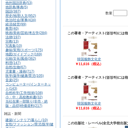
他外国語辞典(53)
他辞典/事典(5)
国語(387)
数量
歴史/地理/人文(952)
政治/社会/軍事(434)
経済/経営(99)
教育(40)
映画/美術/芸術/考古学(284)
この著者・アーティスト(염정하)には
法律(197)
宗教(13)
写真集(10)
趣味/実用/スポーツ(175)
地図/ガイドブック(169)
伝統/文化/風俗(362)
韓国服飾文化史
料理(147)
￥11,616（税込）
自然/生物(67)
児童書・漫画(717)
医学/薬学/健康/育児(105)
この著者・アーティスト(염정하)には
音楽(25)
コンピューター/インターネッ
ト(143)
自然科学/工学/技術(108)
小・中・高校教科書(32)
当社在庫一部限り(非売・絶
韓国服飾文化史
版・品切)特価資料(217)
￥11,616（税込）
雑誌・新聞
建築/インテリア/暮らし(10)
この出版社・レーベル(全北大学校出版
女性/ファッション/育児/医学/健