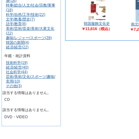
康(16)
時事/総合/人文/社会/宗教/軍事
(18)
科学/自然/工学/技術(22)
文学/教養/歴史(7)
韓国服飾文化史
語学/教育(8)
南北
美術/芸術/音楽/美術/大衆文化
￥11,616（税込）
￥7,
(22)
趣味/レジャー/スポーツ(28)
韓国の新聞(4)
経済/経営(22)
年鑑・統計資料
技術科学(19)
経済/経営(40)
社会科学(44)
芸術/美術/文化/スポーツ/趣味/
実用(10)
その他(3)
該当する情報はありません。
CD
該当する情報はありません。
DVD・VIDEO