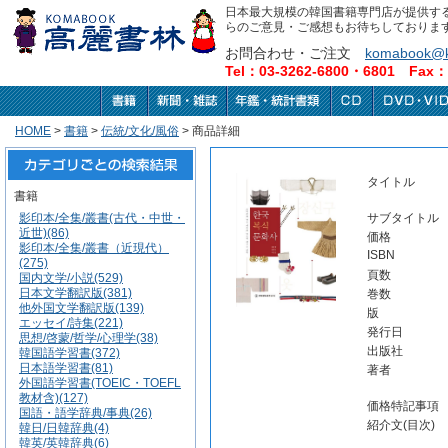
日本最大規模の韓国書籍専門店が提供す
らのご意見・ご感想もお待ちしておりま
お問合わせ・ご注文
komabook@k
Tel：03-3262-6800・6801 Fax：0
HOME
>
書籍
>
伝統/文化/風俗
> 商品詳細
タイトル
書籍
影印本/全集/叢書(古代・中世・
サブタイトル
近世)(86)
価格
影印本/全集/叢書（近現代）
ISBN
(275)
頁数
国内文学/小説(529)
日本文学翻訳版(381)
巻数
他外国文学翻訳版(139)
版
エッセイ/詩集(221)
発行日
思想/啓蒙/哲学/心理学(38)
出版社
韓国語学習書(372)
日本語学習書(81)
著者
外国語学習書(TOEIC・TOEFL
教材含)(127)
価格特記事項
国語・語学辞典/事典(26)
紹介文(目次)
韓日/日韓辞典(4)
韓英/英韓辞典(6)