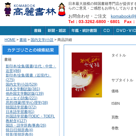
日本最大規模の韓国書籍専門店が提供す
らのご意見・ご感想もお待ちしておりま
お問合わせ・ご注文
komabook@k
Tel：03-3262-6800・6801 Fax：0
HOME
>
書籍
>
国内文学/小説
> 商品詳細
タイトル
書籍
影印本/全集/叢書(古代・中世・
近世)(86)
影印本/全集/叢書（近現代）
(275)
サブタイトル
国内文学/小説(529)
日本文学翻訳版(381)
価格
他外国文学翻訳版(139)
エッセイ/詩集(221)
思想/啓蒙/哲学/心理学(38)
ISBN
韓国語学習書(372)
日本語学習書(81)
外国語学習書(TOEIC・TOEFL
頁数
教材含)(127)
国語・語学辞典/事典(26)
巻数
韓日/日韓辞典(4)
韓英/英韓辞典(6)