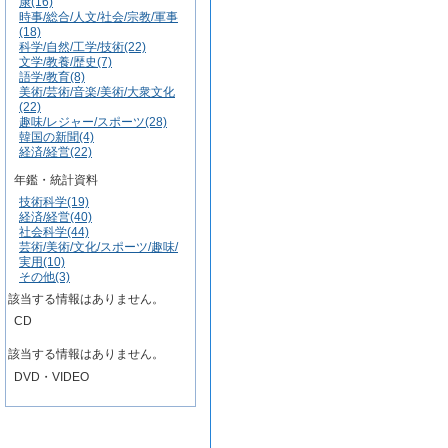
康(16)
時事/総合/人文/社会/宗教/軍事
(18)
科学/自然/工学/技術(22)
文学/教養/歴史(7)
語学/教育(8)
美術/芸術/音楽/美術/大衆文化
(22)
趣味/レジャー/スポーツ(28)
韓国の新聞(4)
経済/経営(22)
年鑑・統計資料
技術科学(19)
経済/経営(40)
社会科学(44)
芸術/美術/文化/スポーツ/趣味/
実用(10)
その他(3)
該当する情報はありません。
CD
該当する情報はありません。
DVD・VIDEO