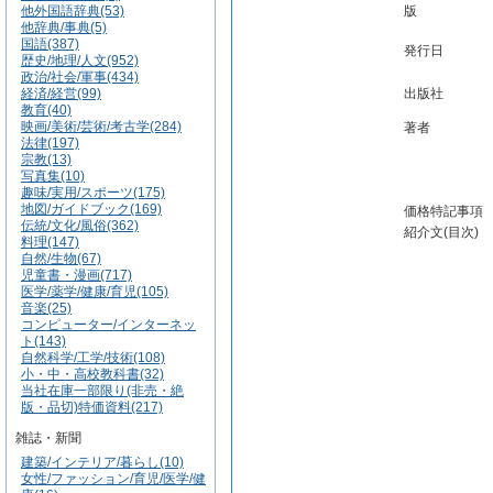
他外国語辞典(53)
版
他辞典/事典(5)
国語(387)
発行日
歴史/地理/人文(952)
政治/社会/軍事(434)
経済/経営(99)
出版社
教育(40)
映画/美術/芸術/考古学(284)
著者
法律(197)
宗教(13)
写真集(10)
趣味/実用/スポーツ(175)
地図/ガイドブック(169)
価格特記事項
伝統/文化/風俗(362)
紹介文(目次)
料理(147)
自然/生物(67)
児童書・漫画(717)
医学/薬学/健康/育児(105)
音楽(25)
コンピューター/インターネッ
ト(143)
自然科学/工学/技術(108)
小・中・高校教科書(32)
当社在庫一部限り(非売・絶
版・品切)特価資料(217)
雑誌・新聞
建築/インテリア/暮らし(10)
女性/ファッション/育児/医学/健