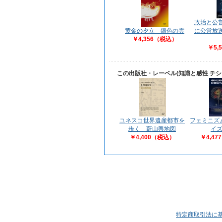
政治と公
に公営放
黄金の夕立 銀色の雲
￥4,356（税込）
￥5,
この出版社・レーベル(知識と感性 チ
ユネスコ世界遺産都市を
フェミニズ
歩く 蔚山輿地図
イ
￥4,400（税込）
￥4,4
特定商取引法に