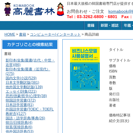
日本最大規模の韓国書籍専門店が提供す
お問合わせ・ご注文
komabook@k
Tel：03-3262-6800・6801 Fax：0
HOME
>
書籍
>
コンピューター/インターネット
> 商品詳細
タイトル
書籍
影印本/全集/叢書(古代・中世・
サブタイトル
近世)(86)
価格
影印本/全集/叢書（近現代）
ISBN
(275)
頁数
国内文学/小説(529)
日本文学翻訳版(381)
巻数
他外国文学翻訳版(139)
版
エッセイ/詩集(221)
発行日
思想/啓蒙/哲学/心理学(38)
出版社
韓国語学習書(372)
日本語学習書(81)
著者
外国語学習書(TOEIC・TOEFL
教材含)(127)
価格特記事項
国語・語学辞典/事典(26)
紹介文(目次)
韓日/日韓辞典(4)
韓英/英韓辞典(6)
他外国語辞典(53)