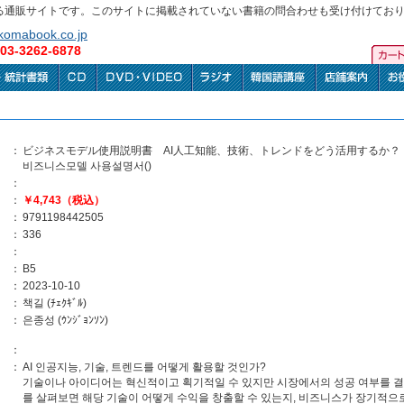
る通販サイトです。このサイトに掲載されていない書籍の問合わせも受け付けてお
omabook.co.jp
3-3262-6878
：
ビジネスモデル使用説明書 AI人工知能、技術、トレンドをどう活用するか？
비즈니스모델 사용설명서()
：
：
￥4,743（税込）
：
9791198442505
：
336
：
：
B5
：
2023-10-10
：
책길 (ﾁｪｸｷﾞﾙ)
：
은종성 (ｳﾝｼﾞｮﾝｿﾝ)
：
：
AI 인공지능, 기술, 트렌드를 어떻게 활용할 것인가?
기술이나 아이디어는 혁신적이고 획기적일 수 있지만 시장에서의 성공 여부를 
를 살펴보면 해당 기술이 어떻게 수익을 창출할 수 있는지, 비즈니스가 장기적으