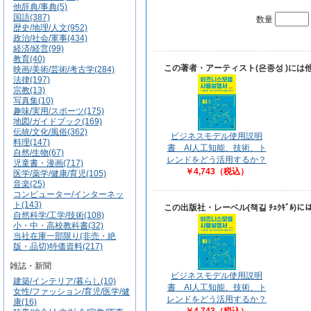
他辞典/事典(5)
国語(387)
数量
歴史/地理/人文(952)
政治/社会/軍事(434)
経済/経営(99)
教育(40)
この著者・アーティスト(은종성 )に
映画/美術/芸術/考古学(284)
法律(197)
宗教(13)
写真集(10)
趣味/実用/スポーツ(175)
地図/ガイドブック(169)
伝統/文化/風俗(362)
ビジネスモデル使用説明
料理(147)
書 AI人工知能、技術、ト
自然/生物(67)
レンドをどう活用するか？
児童書・漫画(717)
￥4,743（税込）
医学/薬学/健康/育児(105)
音楽(25)
コンピューター/インターネッ
ト(143)
この出版社・レーベル(책길 ﾁｪｸｷﾞﾙ
自然科学/工学/技術(108)
小・中・高校教科書(32)
当社在庫一部限り(非売・絶
版・品切)特価資料(217)
雑誌・新聞
ビジネスモデル使用説明
建築/インテリア/暮らし(10)
書 AI人工知能、技術、ト
女性/ファッション/育児/医学/健
レンドをどう活用するか？
康(16)
￥4,743（税込）