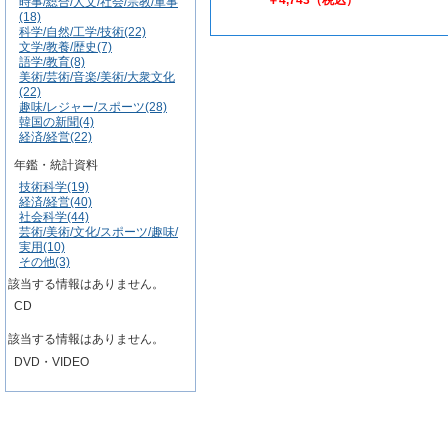
時事/総合/人文/社会/宗教/軍事
(18)
科学/自然/工学/技術(22)
文学/教養/歴史(7)
語学/教育(8)
美術/芸術/音楽/美術/大衆文化
(22)
趣味/レジャー/スポーツ(28)
韓国の新聞(4)
経済/経営(22)
年鑑・統計資料
技術科学(19)
経済/経営(40)
社会科学(44)
芸術/美術/文化/スポーツ/趣味/
実用(10)
その他(3)
該当する情報はありません。
CD
該当する情報はありません。
DVD・VIDEO