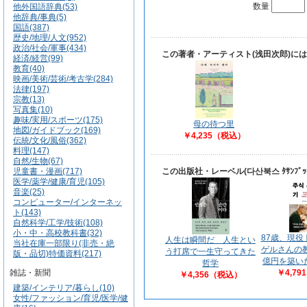
数量
他外国語辞典(53)
他辞典/事典(5)
国語(387)
歴史/地理/人文(952)
政治/社会/軍事(434)
この著者・アーティスト(浅田次郎)に
経済/経営(99)
教育(40)
映画/美術/芸術/考古学(284)
法律(197)
宗教(13)
写真集(10)
趣味/実用/スポーツ(175)
母の待つ里
地図/ガイドブック(169)
￥4,235（税込）
伝統/文化/風俗(362)
料理(147)
自然/生物(67)
児童書・漫画(717)
この出版社・レーベル(다산북스 ﾀｻﾝﾌ
医学/薬学/健康/育児(105)
音楽(25)
コンピューター/インターネッ
ト(143)
自然科学/工学/技術(108)
小・中・高校教科書(32)
87歳、現役
人生は瞬間だ 人生とい
当社在庫一部限り(非売・絶
ゲルさんの
う打席で一生守ってきた
版・品切)特価資料(217)
億円を築い
哲学
雑誌・新聞
￥4,7
￥4,356（税込）
建築/インテリア/暮らし(10)
女性/ファッション/育児/医学/健