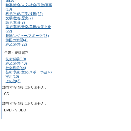
康(16)
時事/総合/人文/社会/宗教/軍事
(18)
科学/自然/工学/技術(22)
文学/教養/歴史(7)
語学/教育(8)
美術/芸術/音楽/美術/大衆文化
(22)
趣味/レジャー/スポーツ(28)
韓国の新聞(4)
経済/経営(22)
年鑑・統計資料
技術科学(19)
経済/経営(40)
社会科学(44)
芸術/美術/文化/スポーツ/趣味/
実用(10)
その他(3)
該当する情報はありません。
CD
該当する情報はありません。
DVD・VIDEO