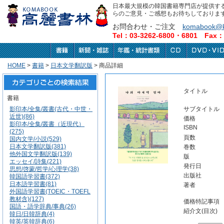
日本最大規模の韓国書籍専門店が提供す
らのご意見・ご感想もお待ちしておりま
お問合わせ・ご注文
komabook@k
Tel：03-3262-6800・6801 Fax：0
HOME
>
書籍
>
日本文学翻訳版
> 商品詳細
タイトル
書籍
影印本/全集/叢書(古代・中世・
サブタイトル
近世)(86)
価格
影印本/全集/叢書（近現代）
ISBN
(275)
頁数
国内文学/小説(529)
日本文学翻訳版(381)
巻数
他外国文学翻訳版(139)
版
エッセイ/詩集(221)
発行日
思想/啓蒙/哲学/心理学(38)
出版社
韓国語学習書(372)
日本語学習書(81)
著者
外国語学習書(TOEIC・TOEFL
教材含)(127)
価格特記事項
国語・語学辞典/事典(26)
紹介文(目次)
韓日/日韓辞典(4)
韓英/英韓辞典(6)