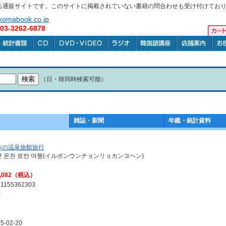
る通販サイトです。このサイトに掲載されていない書籍の問合わせも受け付けてお
omabook.co.jp
3-3262-6878
（日・韓同時検索可能）
雑誌・新聞
年鑑・統計資料
本の温泉旅館旅行
본 온천 료칸 여행(イルボンウンチョンリョカンヨヘン)
,082（税込）
91155362303
0
5-02-20