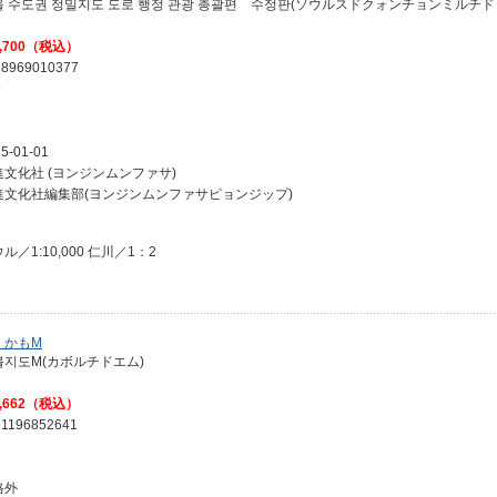
울 수도권 정밀지도 도로 행정 관광 총괄편 수정판(ソウルスドクォンチョンミル
,700（税込）
88969010377
9
5-01-01
進文化社 (ヨンジンムンファサ)
進文化社編集部(ヨンジンムンファサピョンジップ)
ル／1:10,000 仁川／1：2
くかもM
볼지도M(カボルチドエム)
,662（税込）
91196852641
格外