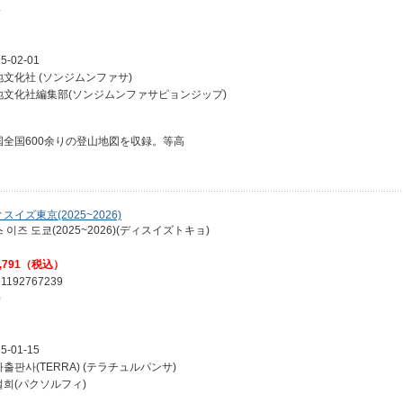
4
5-02-01
地文化社 (ソンジムンファサ)
地文化社編集部(ソンジムンファサピョンジップ)
国全国600余りの登山地図を収録。等高
スイズ東京(2025~2026)
 이즈 도쿄(2025~2026)(ディスイズトキョ)
,791（税込）
91192767239
0
5-01-15
출판사(TERRA) (テラチュルパンサ)
설희(パクソルフィ)