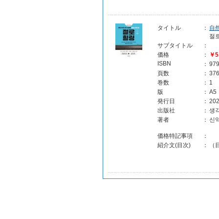
タイトル
：
自
절
サブタイトル
：
価格
：
￥5
ISBN
：
97
頁数
：
37
巻数
：
1
版
：
A5
発行日
：
202
出版社
：
생각
著者
：
신
価格特記事項
：
紹介文(目次)
：
（