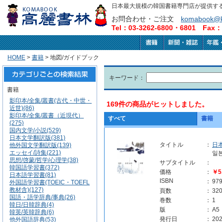
日本最大規模の韓国書籍専門店が提供す
お問合わせ・ご注文
komabook@k
Tel：03-3262-6800・6801 Fax：0
HOME
>
書籍
> 地図/ガイドブック
キーワード：
書籍
影印本/全集/叢書(古代・中世・
169件の商品がヒットしました。
近世)(86)
影印本/全集/叢書（近現代）
すべて
書籍
(275)
国内文学/小説(529)
日本文学翻訳版(381)
タイトル
：
日
他外国文学翻訳版(139)
エッセイ/詩集(221)
일
思想/啓蒙/哲学/心理学(38)
サブタイトル
：
韓国語学習書(372)
価格
：
￥5
日本語学習書(81)
ISBN
：
97
外国語学習書(TOEIC・TOEFL
教材含)(127)
頁数
：
32
国語・語学辞典/事典(26)
巻数
：
1
韓日/日韓辞典(4)
版
：
A5
韓英/英韓辞典(6)
発行日
：
202
他外国語辞典(53)