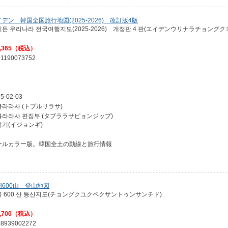
デン 韓国全国旅行地図(2025-2026) 改訂版4版
이든 우리나라 전국여행지도(2025-2026) 개정판 4 판(エイデンウリナラチョン
,365（税込）
91190073752
5-02-03
블라라사 (トブルリラサ)
블라라사 편집부 (タブララサピョンジップ)
정기(イジョンギ)
ールカラー版。韓国全土の動線と旅行情報
国600山 登山地図
국 600 산 등산지도(チョングクユクペクサントゥンサンチド)
,700（税込）
88939002272