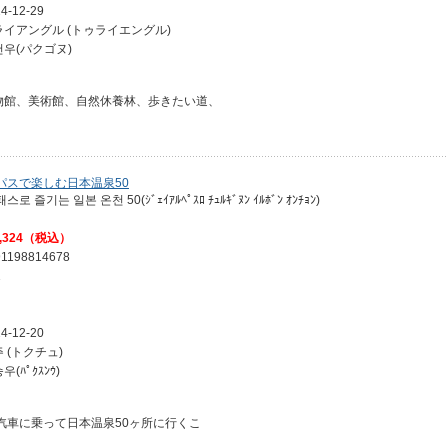
4-12-29
ライアングル (トゥライエングル)
건우(パクゴヌ)
物館、美術館、自然休養林、歩きたい道、
Rパスで楽しむ日本温泉50
패스로 즐기는 일본 온천 50(ｼﾞｪｲｱﾙﾍﾟｽﾛ ﾁｭﾙｷﾞﾇﾝ ｲﾙﾎﾞﾝ ｵﾝﾁｮﾝ)
,324（税込）
91198814678
1
4-12-20
 (トクチュ)
우(ﾊﾟｸｽﾝｳ)
R汽車に乗って日本温泉50ヶ所に行くこ