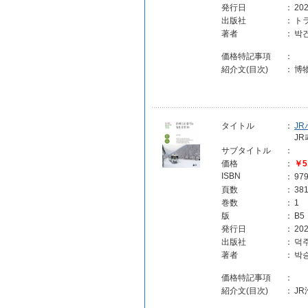
発行日
：
202
出版社
：
ト
著者
：
박
価格特記事項
：
紹介文(目次)
：
博
タイトル
：
J
JR
サブタイトル
：
価格
：
￥5
ISBN
：
97
頁数
：
38
巻数
：
1
版
：
B5
発行日
：
202
出版社
：
덕주
著者
：
박승
価格特記事項
：
紹介文(目次)
：
J