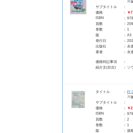
서
サブタイトル
：
価格
：
￥7
ISBN
：
97
頁数
：
20
巻数
：
1
版
：
A3
発行日
：
202
出版社
：
永
著者
：
永
価格特記事項
：
紹介文(目次)
：
ソウ
タイトル
：
行
가
サブタイトル
：
価格
：
￥2
ISBN
：
97
頁数
：
2
巻数
：
1
版
：
規