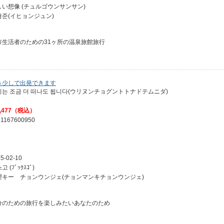
しい想像 (チュルゴウンサンサン)
형준(イヒョンジュン)
市生活者のための31ヶ所の温泉旅館旅行
う少しで出発できます
리는 조금 더 떠나도 됩니다(ウリヌンチョグントトナドテムニダ)
,477（税込）
91167600950
2
5-02-10
고 (ﾌﾞｯｸｽｺﾞ)
望キー チョンウンジェ(チョンマンキチョンウンジェ)
分のための旅行を楽しみたいあなたのため