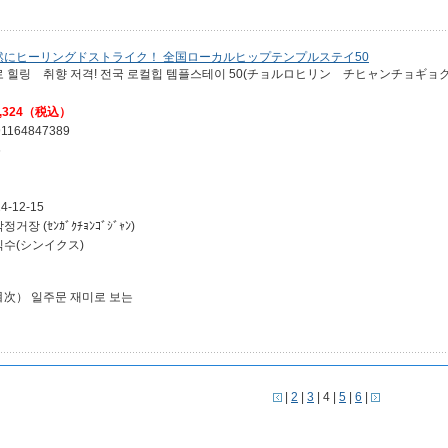
然にヒーリングドストライク！ 全国ローカルヒップテンプルステイ50
로 힐링 취향 저격! 전국 로컬힙 템플스테이 50(チョルロヒリン チヒャンチョ
,324（税込）
91164847389
6
4-12-15
정거장 (ｾﾝｶﾞｸﾁｮﾝｺﾞｼﾞｬﾝ)
익수(シンイクス)
目次） 일주문 재미로 보는
|
2
|
3
| 4 |
5
|
6
|