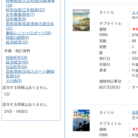
時事/総合/人文/社会/宗教/軍事
(18)
科学/自然/工学/技術(22)
タイトル
：
エイ
文学/教養/歴史(7)
에
語学/教育(8)
サブタイトル
：
美術/芸術/音楽/美術/大衆文化
(22)
価格
：
￥4
趣味/レジャー/スポーツ(28)
ISBN
：
97
韓国の新聞(4)
頁数
：
98
経済/経営(22)
巻数
：
1
年鑑・統計資料
版
：
A5
技術科学(19)
発行日
：
202
経済/経営(40)
出版社
：
타
社会科学(44)
著者
：
타
芸術/美術/文化/スポーツ/趣味/
이
実用(10)
その他(3)
価格特記事項
：
紹介文(目次)
：
オ
該当する情報はありません。
CD
該当する情報はありません。
DVD・VIDEO
タイトル
：
全
전
サブタイトル
：
価格
：
￥7
ISBN
：
97