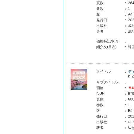
頁数
：
26
巻数
：
1
版
：
A4
発行日
：
202
出版社
：
成
著者
：
成
価格特記事項
：
紹介文(目次)
：
韓
タイトル
：
ディ
디스
サブタイトル
：
価格
：
￥4
ISBN
：
97
頁数
：
60
巻数
：
1
版
：
B5
発行日
：
202
出版社
：
테라
著者
：
박