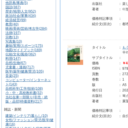
他辞典/事典(5)
出版社
：
楽
国語(387)
著者
：
이
歴史/地理/人文(952)
政治/社会/軍事(434)
価格特記事項
：
経済/経営(99)
紹介文(目次)
：
都
教育(40)
映画/美術/芸術/考古学(284)
法律(197)
宗教(13)
写真集(10)
趣味/実用/スポーツ(175)
タイトル
：
も
地図/ガイドブック(169)
우
伝統/文化/風俗(362)
サブタイトル
：
料理(147)
自然/生物(67)
価格
：
￥4
児童書・漫画(717)
ISBN
：
97
医学/薬学/健康/育児(105)
頁数
：
27
音楽(25)
巻数
：
1
コンピューター/インターネッ
ト(143)
版
：
A5
自然科学/工学/技術(108)
発行日
：
202
小・中・高校教科書(32)
出版社
：
북스
当社在庫一部限り(非売・絶
著者
：
展
版・品切)特価資料(217)
雑誌・新聞
価格特記事項
：
建築/インテリア/暮らし(10)
紹介文(目次)
：
自
女性/ファッション/育児/医学/健
康(16)