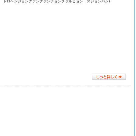
チド トロヘンジョンクァングァンチョングァルピョン スジョンパン)