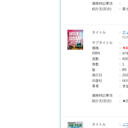
価格特記事項
：
紹介文(目次)
：
最
タイトル
：
ディ
디스
サブタイトル
：
価格
：
￥4
ISBN
：
97
頁数
：
60
巻数
：
1
版
：
B5
発行日
：
202
出版社
：
테라
著者
：
호
価格特記事項
：
紹介文(目次)
：
★
タイトル
：
ソ