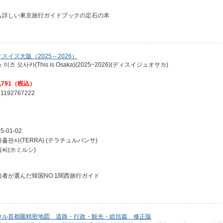
も詳しい東京旅行ガイドブックの定石の本
スイズ大阪（2025～2026）
 이즈 오사카(This is Osaka)(2025~2026)(ディスイジュオサカ)
,791（税込）
91192767222
0
5-01-02
출판사(TERRA) (テラチュルパンサ)
밀씨(ホミルシ)
読者が選んだ韓国NO.1関西旅行ガイド
ウル首都圏精密地図 道路・行政・観光・総括篇 修正版