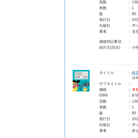
頁数
：
13
巻数
：
1
版
：
B5
発行日
：
202
出版社
：
주
著者
：
정
価格特記事項
：
紹介文(目次)
：
小
タイトル
：
科
과
サブタイトル
：
価格
：
￥3
ISBN
：
97
頁数
：
13
巻数
：
1
版
：
B5
発行日
：
202
出版社
：
주
著者
：
윤