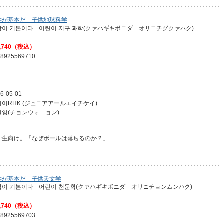
学が基本だ 子供地球科学
학이 기본이다 어린이 지구 과학(クァハギキボニダ オリニチグクァハク)
,740（税込）
88925569710
6
6-05-01
니어RHK (ジュニアアールエイチケイ)
원영(チョンウォニョン)
学生向け。「なぜボールは落ちるのか？」
学が基本だ 子供天文学
학이 기본이다 어린이 천문학(クァハギキボニダ オリニチョンムンハク)
,740（税込）
88925569703