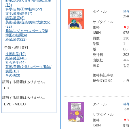
時事/総合/人文/社会/宗教/軍事
(18)
科学/自然/工学/技術(22)
タイトル
：
科
文学/教養/歴史(7)
과
語学/教育(8)
サブタイトル
：
美術/芸術/音楽/美術/大衆文化
(22)
価格
：
￥3
趣味/レジャー/スポーツ(28)
ISBN
：
97
韓国の新聞(4)
頁数
：
13
経済/経営(22)
巻数
：
1
年鑑・統計資料
版
：
B5
技術科学(19)
発行日
：
202
経済/経営(40)
出版社
：
주
社会科学(44)
著者
：
정
芸術/美術/文化/スポーツ/趣味/
実用(10)
価格特記事項
：
その他(3)
紹介文(目次)
：
小
該当する情報はありません。
CD
該当する情報はありません。
DVD・VIDEO
タイトル
：
科
과
サブタイトル
：
価格
：
￥3
ISBN
：
97