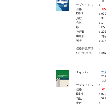
알
サブタイトル
：
価格
：
￥5
ISBN
：
97
頁数
：
30
巻数
：
1
版
：
B5
発行日
：
202
出版社
：
기문
著者
：
조
価格特記事項
：
紹介文(目次)
：
建
タイトル
：
2
2
ョ
サブタイトル
：
価格
：
￥1
ISBN
：
97
頁数
：
59
巻数
：
1