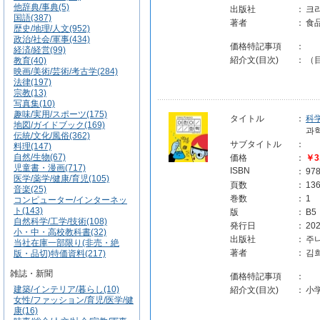
他辞典/事典(5)
出版社
：
크
国語(387)
著者
：
食
歴史/地理/人文(952)
政治/社会/軍事(434)
価格特記事項
：
経済/経営(99)
紹介文(目次)
：
（目
教育(40)
映画/美術/芸術/考古学(284)
法律(197)
宗教(13)
写真集(10)
趣味/実用/スポーツ(175)
タイトル
：
科
地図/ガイドブック(169)
과
伝統/文化/風俗(362)
サブタイトル
：
料理(147)
自然/生物(67)
価格
：
￥3
児童書・漫画(717)
ISBN
：
97
医学/薬学/健康/育児(105)
頁数
：
13
音楽(25)
巻数
：
1
コンピューター/インターネッ
ト(143)
版
：
B5
自然科学/工学/技術(108)
発行日
：
202
小・中・高校教科書(32)
出版社
：
주
当社在庫一部限り(非売・絶
著者
：
김
版・品切)特価資料(217)
雑誌・新聞
価格特記事項
：
建築/インテリア/暮らし(10)
紹介文(目次)
：
小
女性/ファッション/育児/医学/健
康(16)