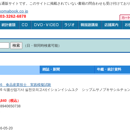
る通販サイトです。このサイトに掲載されていない書籍の問合わせも受け付けてお
omabook.co.jp
3-3262-6878
（日・韓同時検索可能）
雑誌・新聞
年鑑・統計資料
026 食品産業技士 実践模擬試験
026 식품산업기사 실전모의고사(イションイシムユク シップムサノプキサシルチョ
,840（税込）
88940650738
6
6-05-20