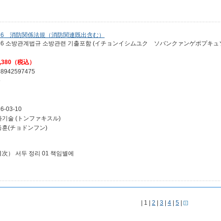
026 消防関係法規（消防関連既出含む）
026 소방관계법규 소방관련 기출포함 (イチョンイシムユク ソバンクァンゲポプキ
,380（税込）
88942597475
9
6-03-10
화기술 (トンファキスル)
동훈(チョドンフン)
次） 서두 정리 01 책임별에
| 1 |
2
|
3
|
4
|
5
|