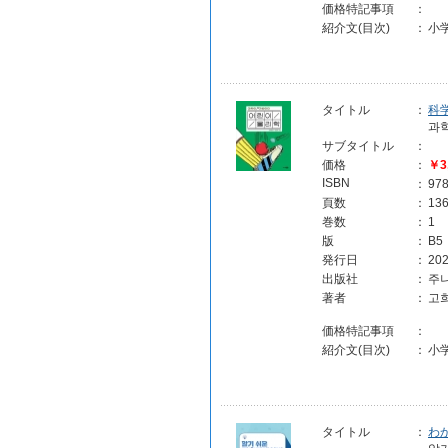
価格特記事項
：
紹介文(目次)
：
小
タイトル
：
科
과
サブタイトル
：
価格
：
￥3
ISBN
：
97
頁数
：
13
巻数
：
1
版
：
B5
発行日
：
202
出版社
：
주
著者
：
고
価格特記事項
：
紹介文(目次)
：
小
タイトル
：
わ