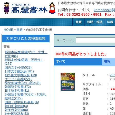
日本最大規模の韓国書籍専門店が提供す
お問合わせ・ご注文
komabook@k
Tel：03-3262-6800・6801 Fax：0
HOME
>
書籍
> 自然科学/工学/技術
キーワード：
書籍
影印本/全集/叢書(古代・中世・
108件の商品がヒットしました。
近世)(86)
影印本/全集/叢書（近現代）
すべて
書籍
(275)
国内文学/小説(529)
日本文学翻訳版(381)
タイトル
：
2
他外国文学翻訳版(139)
エッセイ/詩集(221)
2
思想/啓蒙/哲学/心理学(38)
サブタイトル
：
韓国語学習書(372)
価格
：
￥4
日本語学習書(81)
ISBN
：
97
外国語学習書(TOEIC・TOEFL
教材含)(127)
頁数
：
31
国語・語学辞典/事典(26)
巻数
：
1
韓日/日韓辞典(4)
版
：
A5
韓英/英韓辞典(6)
発行日
：
202
他外国語辞典(53)