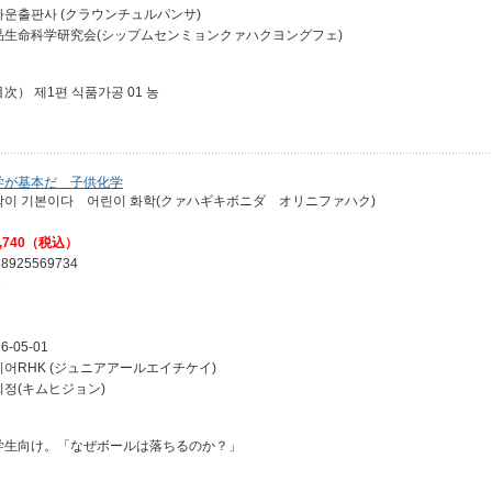
라운출판사 (クラウンチュルパンサ)
品生命科学研究会(シップムセンミョンクァハクヨングフェ)
次） 제1편 식품가공 01 농
学が基本だ 子供化学
학이 기본이다 어린이 화학(クァハギキボニダ オリニファハク)
,740（税込）
88925569734
6
6-05-01
니어RHK (ジュニアアールエイチケイ)
희정(キムヒジョン)
学生向け。「なぜボールは落ちるのか？」