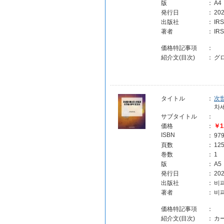
版
：
A4
発行日
：
202
出版社
：
IR
著者
：
I
価格特記事項
：
紹介文(目次)
：
グ
タイトル
：
次
차
サブタイトル
：
価格
：
￥1
ISBN
：
97
頁数
：
12
巻数
：
1
版
：
A5
発行日
：
202
出版社
：
비
著者
：
비
価格特記事項
：
紹介文(目次)
：
カ