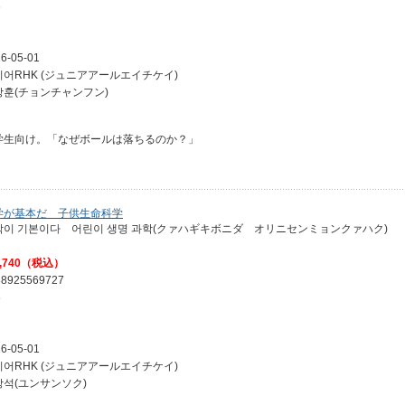
6
6-05-01
니어RHK (ジュニアアールエイチケイ)
창훈(チョンチャンフン)
学生向け。「なぜボールは落ちるのか？」
学が基本だ 子供生命科学
학이 기본이다 어린이 생명 과학(クァハギキボニダ オリニセンミョンクァハク)
,740（税込）
88925569727
6
6-05-01
니어RHK (ジュニアアールエイチケイ)
상석(ユンサンソク)