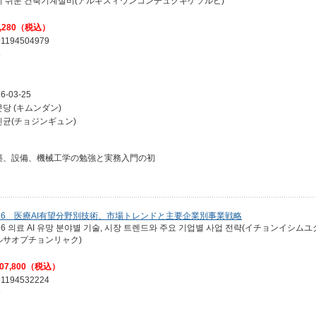
기 쉬운 건축기계설비(アルギスィウンコンチュクキゲソルビ)
,280（税込）
91194504979
8
6-03-25
당 (キムンダン)
진균(チョジンギュン)
築、設備、機械工学の勉強と実務入門の初
026 医療AI有望分野別技術、市場トレンドと主要企業別事業戦略
026 의료 AI 유망 분야별 기술, 시장 트렌드와 주요 기업별 사업 전략(イチ
ルサオプチョンリャク)
07,800（税込）
91194532224
9