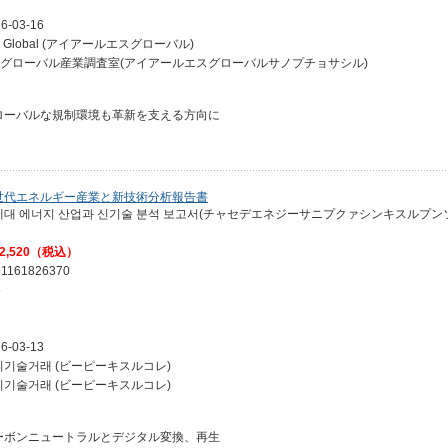
6-03-16
S Global (アイアールエスグローバル)
RSグローバル産業調査室(アイアールエスグローバルサノプチョサシル)
ローバルな規制環境も革新を支える方向に
世代エネルギー産業と新技術分析報告書
세대 에너지 산업과 신기술 분석 보고서(チャセデエネジーサニプクァシンキスルプン
2,520（税込）
91161826370
5
6-03-13
피기술거래 (ビーピーキスルコレ)
피기술거래 (ビーピーキスルコレ)
ーボンニュートラルとデジタル変換、再生