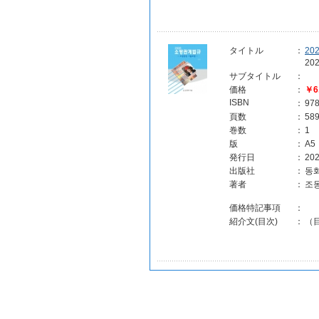
タイトル
：
2
2
サブタイトル
：
価格
：
￥6
ISBN
：
97
頁数
：
58
巻数
：
1
版
：
A5
発行日
：
202
出版社
：
동
著者
：
조
価格特記事項
：
紹介文(目次)
：
（目