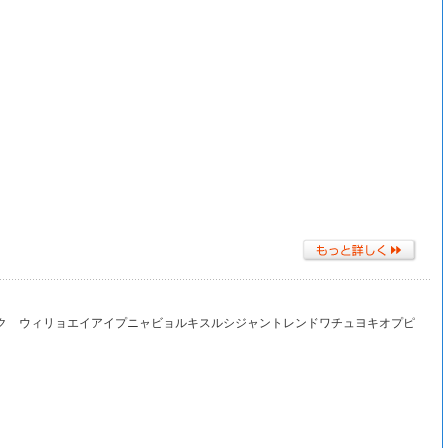
ョンイシムユク ウィリョエイアイプニャビョルキスルシジャントレンドワチュヨキオプピ