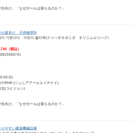
学生向け。「なぜボールは落ちるのか？」
学が基本だ 子供物理学
학이 기본이다 어린이 물리학(クァハギキボニダ オリニムルリハク)
,740（税込）
88925569741
6
6-05-01
니어RHK (ジュニアアールエイチケイ)
희정(コヒジョン)
学生向け。「なぜボールは落ちるのか？」
かりやすい建築機械設備