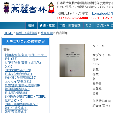
日本最大規模の韓国書籍専門店が提供す
らのご意見・ご感想もお待ちしておりま
お問合わせ・ご注文
komabook@k
Tel：03-3262-6800・6801 Fax：0
HOME
>
年鑑・統計資料
>
社会科学
> 商品詳細
タイトル
書籍
影印本/全集/叢書(古代・中世・
サブタイトル
近世)(86)
価格
影印本/全集/叢書（近現代）
ISBN
(275)
頁数
国内文学/小説(529)
日本文学翻訳版(381)
巻数
他外国文学翻訳版(139)
版
エッセイ/詩集(221)
発行日
思想/啓蒙/哲学/心理学(38)
出版社
韓国語学習書(372)
日本語学習書(81)
著者
外国語学習書(TOEIC・TOEFL
教材含)(127)
価格特記事項
国語・語学辞典/事典(26)
紹介文(目次)
韓日/日韓辞典(4)
韓英/英韓辞典(6)