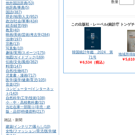
数量
他外国語辞典(53)
他辞典/事典(5)
国語(387)
歴史/地理/人文(952)
政治/社会/軍事(434)
この出版社・レーベル(統計庁 トンゲ
経済/経営(99)
教育(40)
映画/美術/芸術/考古学(284)
法律(197)
宗教(13)
写真集(10)
韓国統計年鑑 2024 第
趣味/実用/スポーツ(175)
地域所得統
地図/ガイドブック(169)
71号
￥5,6
伝統/文化/風俗(362)
￥6,534（税込）
料理(147)
自然/生物(67)
児童書・漫画(717)
医学/薬学/健康/育児(105)
音楽(25)
コンピューター/インターネッ
ト(143)
自然科学/工学/技術(108)
小・中・高校教科書(32)
当社在庫一部限り(非売・絶
版・品切)特価資料(217)
雑誌・新聞
建築/インテリア/暮らし(10)
女性/ファッション/育児/医学/健