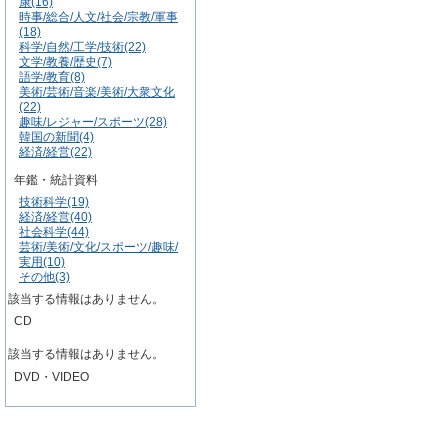
康(16)
時事/総合/人文/社会/宗教/軍事
(18)
科学/自然/工学/技術(22)
文学/教養/歴史(7)
語学/教育(8)
美術/芸術/音楽/美術/大衆文化
(22)
趣味/レジャー/スポーツ(28)
韓国の新聞(4)
経済/経営(22)
年鑑・統計資料
技術科学(19)
経済/経営(40)
社会科学(44)
芸術/美術/文化/スポーツ/趣味/
実用(10)
その他(3)
該当する情報はありません。
CD
該当する情報はありません。
DVD・VIDEO