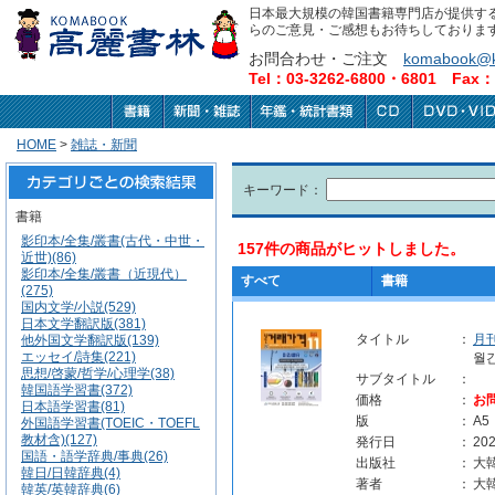
日本最大規模の韓国書籍専門店が提供す
らのご意見・ご感想もお待ちしておりま
お問合わせ・ご注文
komabook@k
Tel：03-3262-6800・6801 Fax：0
HOME
>
雑誌・新聞
キーワード：
書籍
影印本/全集/叢書(古代・中世・
157件の商品がヒットしました。
近世)(86)
影印本/全集/叢書（近現代）
すべて
書籍
(275)
国内文学/小説(529)
日本文学翻訳版(381)
タイトル
：
月
他外国文学翻訳版(139)
エッセイ/詩集(221)
월
思想/啓蒙/哲学/心理学(38)
サブタイトル
：
韓国語学習書(372)
価格
：
お
日本語学習書(81)
版
：
A5
外国語学習書(TOEIC・TOEFL
教材含)(127)
発行日
：
202
国語・語学辞典/事典(26)
出版社
：
大
韓日/日韓辞典(4)
著者
：
大
韓英/英韓辞典(6)