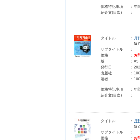
価格特記事項
：
年
紹介文(目次)
：
タイトル
：
月
월
サブタイトル
：
価格
：
お
版
：
A5
発行日
：
202
出版社
：
10
著者
：
1
価格特記事項
：
年
紹介文(目次)
：
タイトル
：
月
월
サブタイトル
：
価格
：
お