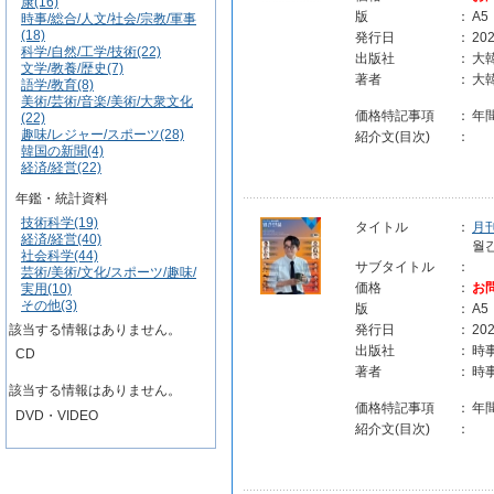
康(16)
版
：
A5
時事/総合/人文/社会/宗教/軍事
(18)
発行日
：
202
科学/自然/工学/技術(22)
出版社
：
大
文学/教養/歴史(7)
著者
：
大
語学/教育(8)
美術/芸術/音楽/美術/大衆文化
価格特記事項
：
年
(22)
趣味/レジャー/スポーツ(28)
紹介文(目次)
：
韓国の新聞(4)
経済/経営(22)
年鑑・統計資料
技術科学(19)
タイトル
：
月
経済/経営(40)
월
社会科学(44)
サブタイトル
：
芸術/美術/文化/スポーツ/趣味/
価格
：
お
実用(10)
その他(3)
版
：
A5
該当する情報はありません。
発行日
：
202
出版社
：
時
CD
著者
：
時
該当する情報はありません。
価格特記事項
：
年
DVD・VIDEO
紹介文(目次)
：