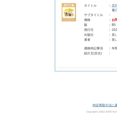
タイトル
：
月
월
サブタイトル
：
価格
：
お
版
：
B5
発行日
：
202
出版社
：
良
著者
：
良
価格特記事項
：
年
紹介文(目次)
：
特定商取引法に
Copyright 1962-2006 Kom