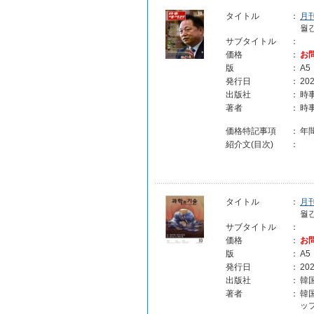
タイトル
：
月
월
サブタイトル
：
価格
：
お
版
：
A5
発行日
：
202
出版社
：
時
著者
：
時
価格特記事項
：
年
紹介文(目次)
：
タイトル
：
月
월
サブタイトル
：
価格
：
お
版
：
A5
発行日
：
202
出版社
：
韓
著者
：
韓
ップ