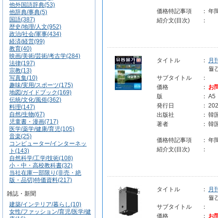
他外国語辞典(53)
価格特記事項
：
年
他辞典/事典(5)
国語(387)
紹介文(目次)
：
歴史/地理/人文(952)
政治/社会/軍事(434)
経済/経営(99)
教育(40)
映画/美術/芸術/考古学(284)
タイトル
：
月
法律(197)
월
宗教(13)
写真集(10)
サブタイトル
：
趣味/実用/スポーツ(175)
価格
：
お
地図/ガイドブック(169)
版
：
A5
伝統/文化/風俗(362)
発行日
：
202
料理(147)
自然/生物(67)
出版社
：
韓
児童書・漫画(717)
著者
：
韓
医学/薬学/健康/育児(105)
音楽(25)
価格特記事項
：
年
コンピューター/インターネッ
紹介文(目次)
：
ト(143)
自然科学/工学/技術(108)
小・中・高校教科書(32)
当社在庫一部限り(非売・絶
版・品切)特価資料(217)
タイトル
：
月
雑誌・新聞
월
建築/インテリア/暮らし(10)
サブタイトル
：
女性/ファッション/育児/医学/健
価格
：
お