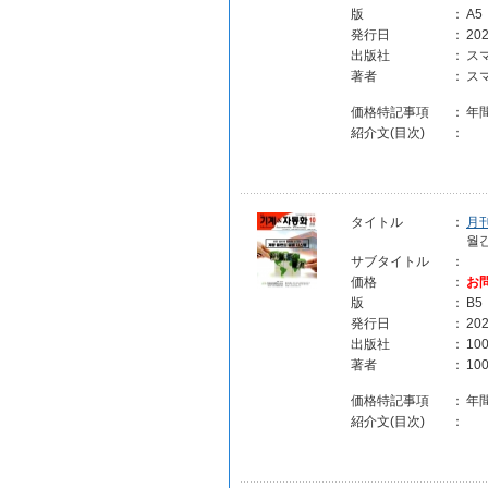
版
：
A5
発行日
：
202
出版社
：
ス
著者
：
ス
価格特記事項
：
年
紹介文(目次)
：
タイトル
：
月
월
サブタイトル
：
価格
：
お
版
：
B5
発行日
：
202
出版社
：
10
著者
：
1
価格特記事項
：
年
紹介文(目次)
：