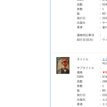
：
97
頁数
：
50
巻数
：
1
版
：
B5
発行日
：
202
出版社
：
サ
著者
：
윌
価格特記事項
：
紹介文(目次)
：
ウ
タイトル
：
エ
에
サブタイトル
：
価格
：
￥3
ISBN
：
97
頁数
：
28
巻数
：
1
版
：
B5
発行日
：
202
出版社
：
소
著者
：
エ