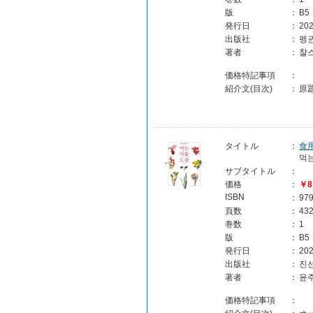
版
：
B5
発行日
：
202
出版社
：
펭
著者
：
찰
価格特記事項
：
紹介文(目次)
：
原題：
タイトル
：
食
먹
サブタイトル
：
価格
：
￥8
ISBN
：
97
頁数
：
43
巻数
：
1
版
：
B5
発行日
：
202
出版社
：
진
著者
：
윤
価格特記事項
：