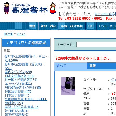
日本最大規模の韓国書籍専門店が提供す
らのご意見・ご感想もお待ちしておりま
お問合わせ・ご注文
komabook@k
Tel：03-3262-6800・6801 Fax：0
HOME
>
すべて
キーワード：
書籍
影印本/全集/叢書(古代・中世・
7299件の商品がヒットしました。
近世)(86)
影印本/全集/叢書（近現代）
すべて
書籍
(275)
国内文学/小説(529)
日本文学翻訳版(381)
タイトル
：
ヴ
他外国文学翻訳版(139)
エッセイ/詩集(221)
빌
思想/啓蒙/哲学/心理学(38)
サブタイトル
：
韓国語学習書(372)
価格
：
￥7
日本語学習書(81)
ISBN
：
97
外国語学習書(TOEIC・TOEFL
教材含)(127)
頁数
：
95
国語・語学辞典/事典(26)
巻数
：
1
韓日/日韓辞典(4)
版
：
B5
韓英/英韓辞典(6)