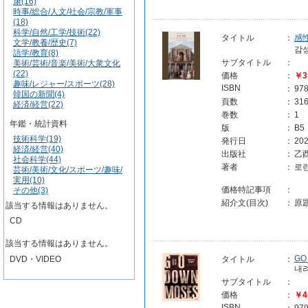
康(16)
時事/総合/人文/社会/宗教/軍事
(18)
科学/自然/工学/技術(22)
タイトル
：
感性
文学/教養/歴史(7)
감
語学/教育(8)
サブタイトル
：
美術/芸術/音楽/美術/大衆文化
(22)
価格
：
￥3
趣味/レジャー/スポーツ(28)
ISBN
：
97
韓国の新聞(4)
頁数
：
31
経済/経営(22)
巻数
：
1
年鑑・統計資料
版
：
B5
技術科学(19)
発行日
：
202
経済/経営(40)
出版社
：
乙
社会科学(44)
著者
：
로
芸術/美術/文化/スポーツ/趣味/
実用(10)
価格特記事項
：
その他(3)
紹介文(目次)
：
原題
該当する情報はありません。
CD
該当する情報はありません。
GO
DVD・VIDEO
タイトル
：
내
サブタイトル
：
価格
：
￥4
ISBN