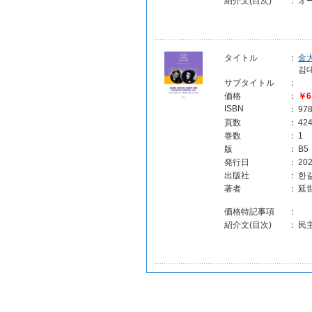
紹介文(目次)
：
オ
タイトル
：
金
김
サブタイトル
：
価格
：
￥6
ISBN
：
97
頁数
：
42
巻数
：
1
版
：
B5
発行日
：
202
出版社
：
한길
著者
：
延
価格特記事項
：
紹介文(目次)
：
民