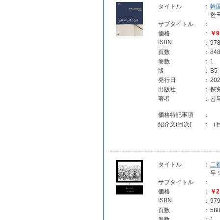
タイトル
：
韓
한
サブタイトル
：
価格
：
￥9
ISBN
：
97
頁数
：
84
巻数
：
1
版
：
B5
発行日
：
202
出版社
：
探究
著者
：
김
価格特記事項
：
紹介文(目次)
：
（目
タイトル
：
二
두 
サブタイトル
：
価格
：
￥2
ISBN
：
97
頁数
：
58
巻数
：
1