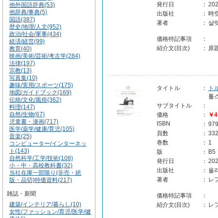
発行日
：
202
他外国語辞典(53)
他辞典/事典(5)
出版社
：
時空
国語(387)
著者
：
샬
歴史/地理/人文(952)
政治/社会/軍事(434)
価格特記事項
：
経済/経営(99)
紹介文(目次)
：
原題
教育(40)
映画/美術/芸術/考古学(284)
法律(197)
宗教(13)
写真集(10)
趣味/実用/スポーツ(175)
タイトル
：
ト
地図/ガイドブック(169)
톨
伝統/文化/風俗(362)
サブタイトル
：
料理(147)
自然/生物(67)
価格
：
￥4
児童書・漫画(717)
ISBN
：
97
医学/薬学/健康/育児(105)
頁数
：
33
音楽(25)
巻数
：
1
コンピューター/インターネッ
ト(143)
版
：
B5
自然科学/工学/技術(108)
発行日
：
202
小・中・高校教科書(32)
出版社
：
올리
当社在庫一部限り(非売・絶
著者
：
レ
版・品切)特価資料(217)
雑誌・新聞
価格特記事項
：
建築/インテリア/暮らし(10)
紹介文(目次)
：
レ
女性/ファッション/育児/医学/健