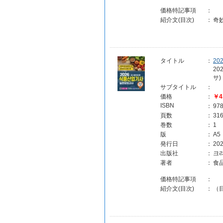
価格特記事項
：
紹介文(目次)
：
奇
タイトル
：
2
2
サ)
サブタイトル
：
価格
：
￥4
ISBN
：
97
頁数
：
31
巻数
：
1
版
：
A5
発行日
：
202
出版社
：
크
著者
：
食
価格特記事項
：
紹介文(目次)
：
（目