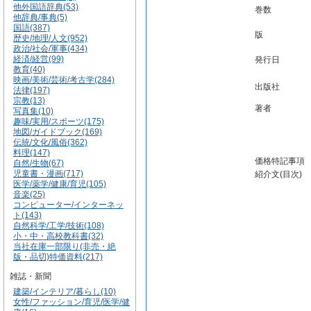
他外国語辞典(53)
巻数
他辞典/事典(5)
国語(387)
版
歴史/地理/人文(952)
政治/社会/軍事(434)
経済/経営(99)
発行日
教育(40)
映画/美術/芸術/考古学(284)
出版社
法律(197)
宗教(13)
著者
写真集(10)
趣味/実用/スポーツ(175)
地図/ガイドブック(169)
伝統/文化/風俗(362)
料理(147)
価格特記事項
自然/生物(67)
児童書・漫画(717)
紹介文(目次)
医学/薬学/健康/育児(105)
音楽(25)
コンピューター/インターネッ
ト(143)
自然科学/工学/技術(108)
小・中・高校教科書(32)
当社在庫一部限り(非売・絶
版・品切)特価資料(217)
雑誌・新聞
建築/インテリア/暮らし(10)
女性/ファッション/育児/医学/健