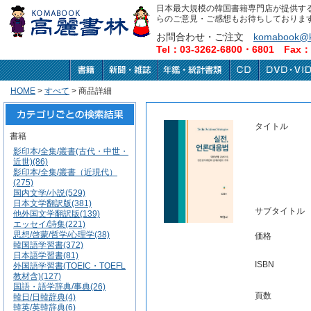
日本最大規模の韓国書籍専門店が提供す
らのご意見・ご感想もお待ちしておりま
お問合わせ・ご注文
komabook@k
Tel：03-3262-6800・6801 Fax：0
HOME
>
すべて
> 商品詳細
タイトル
書籍
影印本/全集/叢書(古代・中世・
近世)(86)
影印本/全集/叢書（近現代）
(275)
国内文学/小説(529)
日本文学翻訳版(381)
サブタイトル
他外国文学翻訳版(139)
エッセイ/詩集(221)
思想/啓蒙/哲学/心理学(38)
価格
韓国語学習書(372)
日本語学習書(81)
ISBN
外国語学習書(TOEIC・TOEFL
教材含)(127)
国語・語学辞典/事典(26)
頁数
韓日/日韓辞典(4)
韓英/英韓辞典(6)