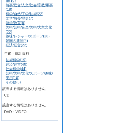
康(16)
時事/総合/人文/社会/宗教/軍事
(18)
科学/自然/工学/技術(22)
文学/教養/歴史(7)
語学/教育(8)
美術/芸術/音楽/美術/大衆文化
(22)
趣味/レジャー/スポーツ(28)
韓国の新聞(4)
経済/経営(22)
年鑑・統計資料
技術科学(19)
経済/経営(40)
社会科学(44)
芸術/美術/文化/スポーツ/趣味/
実用(10)
その他(3)
該当する情報はありません。
CD
該当する情報はありません。
DVD・VIDEO