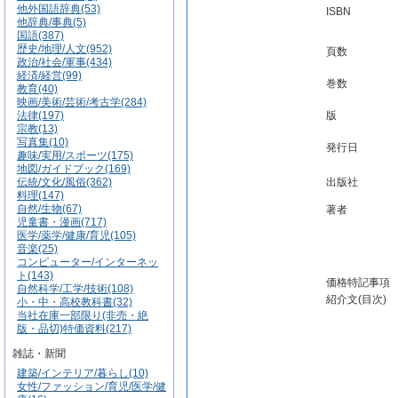
他外国語辞典(53)
ISBN
他辞典/事典(5)
国語(387)
歴史/地理/人文(952)
頁数
政治/社会/軍事(434)
経済/経営(99)
巻数
教育(40)
映画/美術/芸術/考古学(284)
法律(197)
版
宗教(13)
写真集(10)
発行日
趣味/実用/スポーツ(175)
地図/ガイドブック(169)
伝統/文化/風俗(362)
出版社
料理(147)
自然/生物(67)
著者
児童書・漫画(717)
医学/薬学/健康/育児(105)
音楽(25)
コンピューター/インターネッ
ト(143)
価格特記事項
自然科学/工学/技術(108)
紹介文(目次)
小・中・高校教科書(32)
当社在庫一部限り(非売・絶
版・品切)特価資料(217)
雑誌・新聞
建築/インテリア/暮らし(10)
女性/ファッション/育児/医学/健