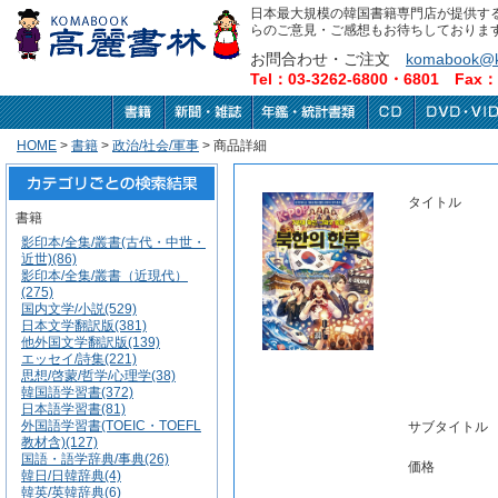
日本最大規模の韓国書籍専門店が提供す
らのご意見・ご感想もお待ちしておりま
お問合わせ・ご注文
komabook@k
Tel：03-3262-6800・6801 Fax：0
HOME
>
書籍
>
政治/社会/軍事
> 商品詳細
タイトル
書籍
影印本/全集/叢書(古代・中世・
近世)(86)
影印本/全集/叢書（近現代）
(275)
国内文学/小説(529)
日本文学翻訳版(381)
他外国文学翻訳版(139)
エッセイ/詩集(221)
思想/啓蒙/哲学/心理学(38)
韓国語学習書(372)
日本語学習書(81)
外国語学習書(TOEIC・TOEFL
サブタイトル
教材含)(127)
国語・語学辞典/事典(26)
価格
韓日/日韓辞典(4)
韓英/英韓辞典(6)