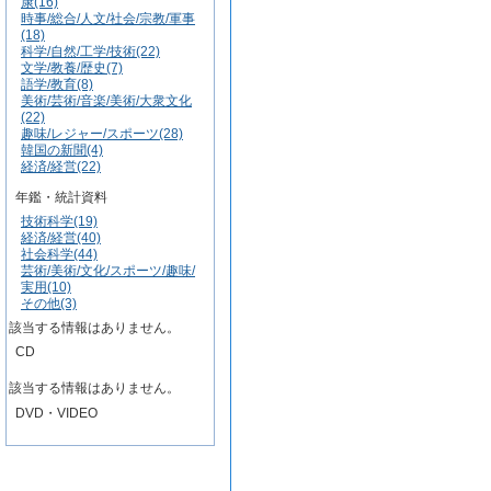
康(16)
時事/総合/人文/社会/宗教/軍事
(18)
科学/自然/工学/技術(22)
文学/教養/歴史(7)
語学/教育(8)
美術/芸術/音楽/美術/大衆文化
(22)
趣味/レジャー/スポーツ(28)
韓国の新聞(4)
経済/経営(22)
年鑑・統計資料
技術科学(19)
経済/経営(40)
社会科学(44)
芸術/美術/文化/スポーツ/趣味/
実用(10)
その他(3)
該当する情報はありません。
CD
該当する情報はありません。
DVD・VIDEO