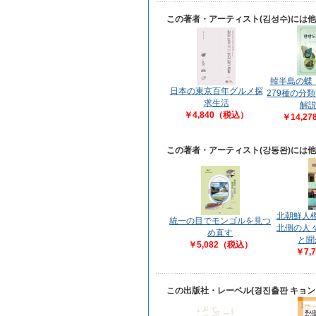
この著者・アーティスト(김성수)には
韓半島の蝶
日本の東京百年グルメ探
279種の分
求生活
解
￥4,840（税込）
￥14,2
この著者・アーティスト(강동완)には
北朝鮮人
統一の目でモンゴルを見つ
北側の人
め直す
と聞
￥5,082（税込）
￥7,
この出版社・レーベル(경진출판 キョ