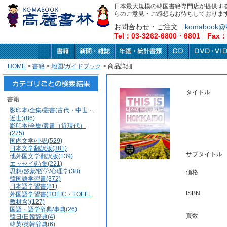
日本最大規模の韓国書籍専門店が提供す
らのご意見・ご感想もお待ちしておりま
お問合わせ・ご注文
komabook@k
Tel：03-3262-6800・6801 Fax：0
HOME
>
書籍
>
地図/ガイドブック
> 商品詳細
タイトル
書籍
影印本/全集/叢書(古代・中世・
近世)(86)
影印本/全集/叢書（近現代）
(275)
国内文学/小説(529)
日本文学翻訳版(381)
サブタイトル
他外国文学翻訳版(139)
エッセイ/詩集(221)
思想/啓蒙/哲学/心理学(38)
価格
韓国語学習書(372)
日本語学習書(81)
ISBN
外国語学習書(TOEIC・TOEFL
教材含)(127)
国語・語学辞典/事典(26)
頁数
韓日/日韓辞典(4)
韓英/英韓辞典(6)