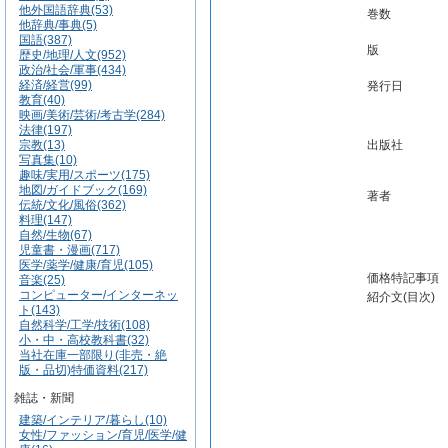
他外国語辞典(53)
巻数
他辞典/事典(5)
国語(387)
版
歴史/地理/人文(952)
政治/社会/軍事(434)
経済/経営(99)
発行日
教育(40)
映画/美術/芸術/考古学(284)
法律(197)
宗教(13)
出版社
写真集(10)
趣味/実用/スポーツ(175)
地図/ガイドブック(169)
著者
伝統/文化/風俗(362)
料理(147)
自然/生物(67)
児童書・漫画(717)
医学/薬学/健康/育児(105)
価格特記事項
音楽(25)
コンピューター/インターネッ
紹介文(目次)
ト(143)
自然科学/工学/技術(108)
小・中・高校教科書(32)
当社在庫一部限り(非売・絶
版・品切)特価資料(217)
雑誌・新聞
建築/インテリア/暮らし(10)
女性/ファッション/育児/医学/健