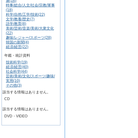
康(16)
時事/総合/人文/社会/宗教/軍事
(18)
科学/自然/工学/技術(22)
文学/教養/歴史(7)
語学/教育(8)
美術/芸術/音楽/美術/大衆文化
(22)
趣味/レジャー/スポーツ(28)
韓国の新聞(4)
経済/経営(22)
年鑑・統計資料
技術科学(19)
経済/経営(40)
社会科学(44)
芸術/美術/文化/スポーツ/趣味/
実用(10)
その他(3)
該当する情報はありません。
CD
該当する情報はありません。
DVD・VIDEO