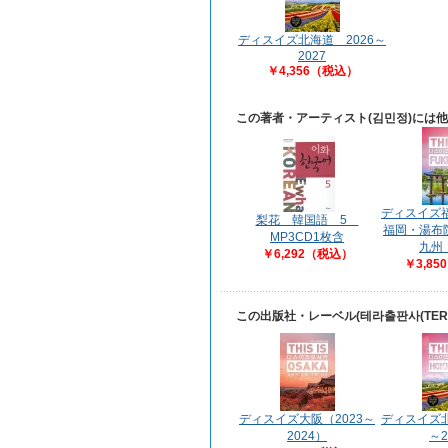
ディスイズ北海道 2026～
2027
￥4,356（税込）
この著者・アーティスト(김민정)には
ディスイズ福
梨花 韓国語 5
福岡・湯布
MP3CD1枚含
九州
￥6,292（税込）
￥3,8
この出版社・レーベル(테라출판사(TE
ディスイズ大阪（2023～
ディスイズ北
2024）
～2