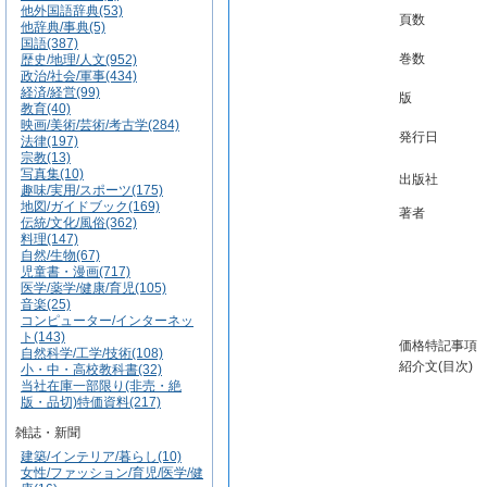
他外国語辞典(53)
頁数
他辞典/事典(5)
国語(387)
巻数
歴史/地理/人文(952)
政治/社会/軍事(434)
経済/経営(99)
版
教育(40)
映画/美術/芸術/考古学(284)
発行日
法律(197)
宗教(13)
写真集(10)
出版社
趣味/実用/スポーツ(175)
地図/ガイドブック(169)
著者
伝統/文化/風俗(362)
料理(147)
自然/生物(67)
児童書・漫画(717)
医学/薬学/健康/育児(105)
音楽(25)
コンピューター/インターネッ
ト(143)
価格特記事項
自然科学/工学/技術(108)
紹介文(目次)
小・中・高校教科書(32)
当社在庫一部限り(非売・絶
版・品切)特価資料(217)
雑誌・新聞
建築/インテリア/暮らし(10)
女性/ファッション/育児/医学/健