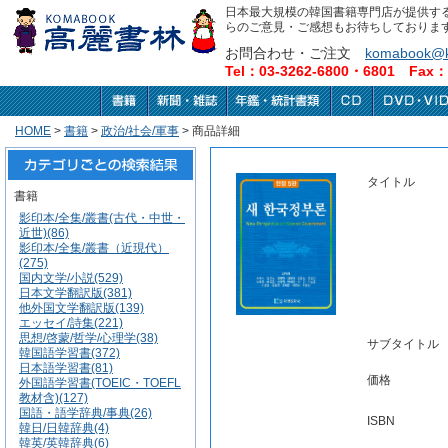
日本最大規模の韓国書籍専門店が提供す
らのご意見・ご感想もお待ちしておりま
お問合わせ・ご注文
komabook@k
Tel：03-3262-6800・6801 Fax：0
HOME
>
書籍
>
政治/社会/軍事
> 商品詳細
タイトル
書籍
影印本/全集/叢書(古代・中世・
近世)(86)
影印本/全集/叢書（近現代）
(275)
国内文学/小説(529)
日本文学翻訳版(381)
他外国文学翻訳版(139)
エッセイ/詩集(221)
思想/啓蒙/哲学/心理学(38)
サブタイトル
韓国語学習書(372)
日本語学習書(81)
価格
外国語学習書(TOEIC・TOEFL
教材含)(127)
国語・語学辞典/事典(26)
ISBN
韓日/日韓辞典(4)
韓英/英韓辞典(6)