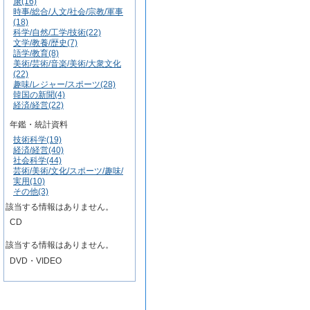
康(16)
時事/総合/人文/社会/宗教/軍事
(18)
科学/自然/工学/技術(22)
文学/教養/歴史(7)
語学/教育(8)
美術/芸術/音楽/美術/大衆文化
(22)
趣味/レジャー/スポーツ(28)
韓国の新聞(4)
経済/経営(22)
年鑑・統計資料
技術科学(19)
経済/経営(40)
社会科学(44)
芸術/美術/文化/スポーツ/趣味/
実用(10)
その他(3)
該当する情報はありません。
CD
該当する情報はありません。
DVD・VIDEO