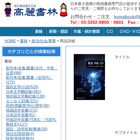
日本最大規模の韓国書籍専門店が提供す
らのご意見・ご感想もお待ちしておりま
お問合わせ・ご注文
komabook@k
Tel：03-3262-6800・6801 Fax：0
HOME
>
書籍
>
政治/社会/軍事
> 商品詳細
タイトル
書籍
影印本/全集/叢書(古代・中世・
近世)(86)
影印本/全集/叢書（近現代）
(275)
国内文学/小説(529)
日本文学翻訳版(381)
他外国文学翻訳版(139)
エッセイ/詩集(221)
思想/啓蒙/哲学/心理学(38)
韓国語学習書(372)
日本語学習書(81)
外国語学習書(TOEIC・TOEFL
教材含)(127)
国語・語学辞典/事典(26)
サブタイトル
韓日/日韓辞典(4)
韓英/英韓辞典(6)