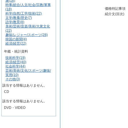
康(16)
時事/総合/人文/社会/宗教/軍事
価格特記事項
(18)
科学/自然/工学/技術(22)
紹介文(目次)
文学/教養/歴史(7)
語学/教育(8)
美術/芸術/音楽/美術/大衆文化
(22)
趣味/レジャー/スポーツ(28)
韓国の新聞(4)
経済/経営(22)
年鑑・統計資料
技術科学(19)
経済/経営(40)
社会科学(44)
芸術/美術/文化/スポーツ/趣味/
実用(10)
その他(3)
該当する情報はありません。
CD
該当する情報はありません。
DVD・VIDEO