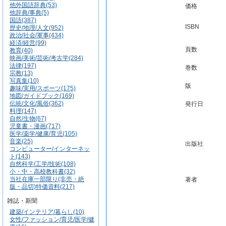
他外国語辞典(53)
価格
他辞典/事典(5)
国語(387)
ISBN
歴史/地理/人文(952)
政治/社会/軍事(434)
経済/経営(99)
頁数
教育(40)
映画/美術/芸術/考古学(284)
法律(197)
巻数
宗教(13)
写真集(10)
版
趣味/実用/スポーツ(175)
地図/ガイドブック(169)
伝統/文化/風俗(362)
発行日
料理(147)
自然/生物(67)
児童書・漫画(717)
医学/薬学/健康/育児(105)
音楽(25)
出版社
コンピューター/インターネッ
ト(143)
自然科学/工学/技術(108)
小・中・高校教科書(32)
当社在庫一部限り(非売・絶
著者
版・品切)特価資料(217)
雑誌・新聞
建築/インテリア/暮らし(10)
女性/ファッション/育児/医学/健