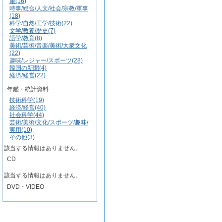
康(16)
時事/総合/人文/社会/宗教/軍事
(18)
科学/自然/工学/技術(22)
文学/教養/歴史(7)
語学/教育(8)
美術/芸術/音楽/美術/大衆文化
(22)
趣味/レジャー/スポーツ(28)
韓国の新聞(4)
経済/経営(22)
年鑑・統計資料
技術科学(19)
経済/経営(40)
社会科学(44)
芸術/美術/文化/スポーツ/趣味/
実用(10)
その他(3)
該当する情報はありません。
CD
該当する情報はありません。
DVD・VIDEO