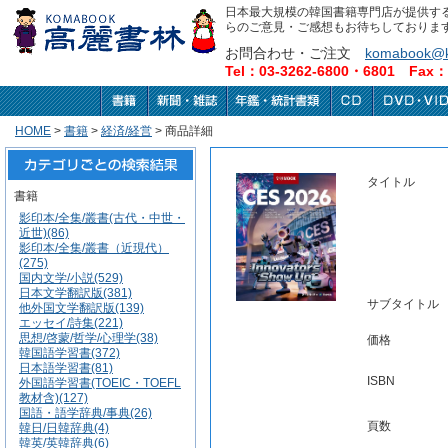
日本最大規模の韓国書籍専門店が提供す
らのご意見・ご感想もお待ちしておりま
お問合わせ・ご注文
komabook@k
Tel：03-3262-6800・6801 Fax：0
HOME
>
書籍
>
経済/経営
> 商品詳細
タイトル
書籍
影印本/全集/叢書(古代・中世・
近世)(86)
影印本/全集/叢書（近現代）
(275)
国内文学/小説(529)
日本文学翻訳版(381)
サブタイトル
他外国文学翻訳版(139)
エッセイ/詩集(221)
思想/啓蒙/哲学/心理学(38)
価格
韓国語学習書(372)
日本語学習書(81)
ISBN
外国語学習書(TOEIC・TOEFL
教材含)(127)
国語・語学辞典/事典(26)
頁数
韓日/日韓辞典(4)
韓英/英韓辞典(6)