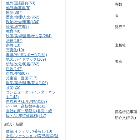
他外国語辞典(53)
巻数
他辞典/事典(5)
国語(387)
版
歴史/地理/人文(952)
政治/社会/軍事(434)
経済/経営(99)
発行日
教育(40)
映画/美術/芸術/考古学(284)
法律(197)
宗教(13)
出版社
写真集(10)
趣味/実用/スポーツ(175)
地図/ガイドブック(169)
著者
伝統/文化/風俗(362)
料理(147)
自然/生物(67)
児童書・漫画(717)
医学/薬学/健康/育児(105)
音楽(25)
コンピューター/インターネッ
ト(143)
自然科学/工学/技術(108)
小・中・高校教科書(32)
当社在庫一部限り(非売・絶
価格特記事項
版・品切)特価資料(217)
紹介文(目次)
雑誌・新聞
建築/インテリア/暮らし(10)
女性/ファッション/育児/医学/健