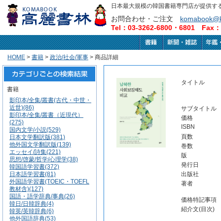
日本最大規模の韓国書籍専門店が提供す
お問合わせ・ご注文
komabook@k
Tel：03-3262-6800・6801 Fax：0
HOME
>
書籍
>
政治/社会/軍事
> 商品詳細
タイトル
書籍
影印本/全集/叢書(古代・中世・
近世)(86)
サブタイトル
影印本/全集/叢書（近現代）
価格
(275)
ISBN
国内文学/小説(529)
頁数
日本文学翻訳版(381)
他外国文学翻訳版(139)
巻数
エッセイ/詩集(221)
版
思想/啓蒙/哲学/心理学(38)
発行日
韓国語学習書(372)
日本語学習書(81)
出版社
外国語学習書(TOEIC・TOEFL
著者
教材含)(127)
国語・語学辞典/事典(26)
価格特記事項
韓日/日韓辞典(4)
紹介文(目次)
韓英/英韓辞典(6)
他外国語辞典(53)