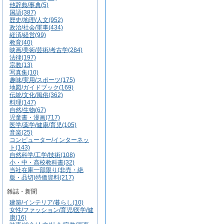
他辞典/事典(5)
国語(387)
歴史/地理/人文(952)
政治/社会/軍事(434)
経済/経営(99)
教育(40)
映画/美術/芸術/考古学(284)
法律(197)
宗教(13)
写真集(10)
趣味/実用/スポーツ(175)
地図/ガイドブック(169)
伝統/文化/風俗(362)
料理(147)
自然/生物(67)
児童書・漫画(717)
医学/薬学/健康/育児(105)
音楽(25)
コンピューター/インターネッ
ト(143)
自然科学/工学/技術(108)
小・中・高校教科書(32)
当社在庫一部限り(非売・絶
版・品切)特価資料(217)
雑誌・新聞
建築/インテリア/暮らし(10)
女性/ファッション/育児/医学/健
康(16)