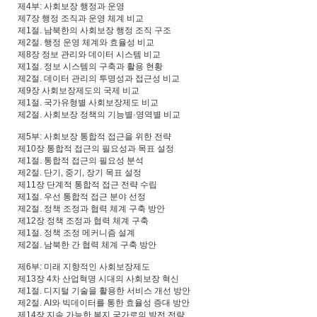
제4부: 사회보장 행정과 운영
제7장 행정 조직과 운영 체계 비교
제1절. 남북한의 사회보장 행정 조직 구조
제2절. 행정 운영 체계와 효율성 비교
제8장 정보 관리와 데이터 시스템 비교
제1절. 정보 시스템의 구축과 활용 현황
제2절. 데이터 관리의 투명성과 접근성 비교
제9장 사회보장제도의 국제 비교
제1절. 국가유형별 사회보장제도 비교
제2절. 사회보장 정책의 기능별·영역별 비교
제5부: 사회보장 통합적 접근을 위한 전략
제10장 통합적 접근의 필요성과 목표 설정
제1절. 통합적 접근의 필요성 분석
제2절. 단기, 중기, 장기 목표 설정
제11장 단계적 통합적 접근 전략 수립
제1절. 우선 통합적 접근 분야 선정
제2절. 정책 조정과 협력 체계 구축 방안
제12장 정책 조정과 협력 체계 구축
제1절. 정책 조정 메커니즘 설계
제2절. 남북한 간 협력 체계 구축 방안
제6부: 미래 지향적인 사회보장제도
제13장 4차 산업혁명 시대의 사회보장 혁신
제1절. 디지털 기술을 활용한 서비스 개선 방안
제2절. AI와 빅데이터를 통한 효율성 증대 방안
제14장 지속 가능한 복지 국가로의 발전 전략