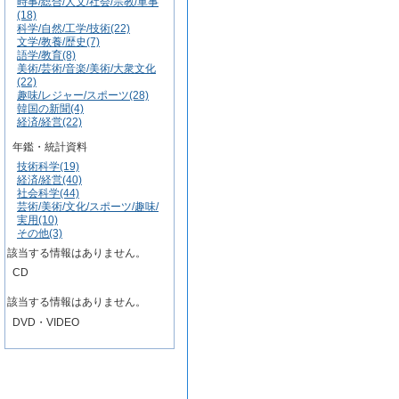
時事/総合/人文/社会/宗教/軍事
(18)
科学/自然/工学/技術(22)
文学/教養/歴史(7)
語学/教育(8)
美術/芸術/音楽/美術/大衆文化
(22)
趣味/レジャー/スポーツ(28)
韓国の新聞(4)
経済/経営(22)
年鑑・統計資料
技術科学(19)
経済/経営(40)
社会科学(44)
芸術/美術/文化/スポーツ/趣味/
実用(10)
その他(3)
該当する情報はありません。
CD
該当する情報はありません。
DVD・VIDEO