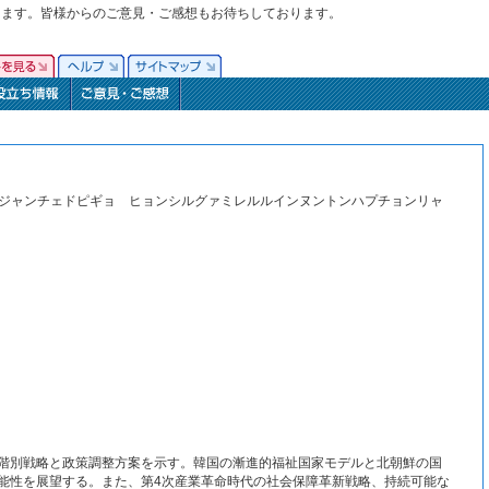
ります。皆様からのご意見・ご感想もお待ちしております。
フェポジャンチェドピギョ ヒョンシルグァミレルルインヌントンハプチョンリャ
階別戦略と政策調整方案を示す。韓国の漸進的福祉国家モデルと北朝鮮の国
能性を展望する。また、第4次産業革命時代の社会保障革新戦略、持続可能な