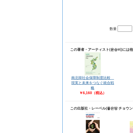
数量
この著者・アーティスト(윤승비)には
南北韓社会保障制度比較
現実と未来をつなぐ統合戦
略
￥6,160（税込）
この出版社・レーベル(좋은땅 チョウ