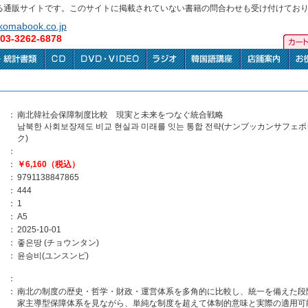
る通販サイトです。このサイトに掲載されていない書籍の問合わせも受け付けてお
omabook.co.jp
3-3262-6878
：
南北韓社会保障制度比較 現実と未来をつなぐ統合戦略
남북한 사회보장제도 비교 현실과 미래를 잇는 통합 전략(ナンブッカンサ
ク)
：
：
￥6,160（税込）
：
9791138847865
：
444
：
1
：
A5
：
2025-10-01
：
좋은땅 (チョウンタン)
：
윤승비(ユンスンビ)
：
：
南北の制度の歴史・哲学・財政・運営体系を多角的に比較し、統一を備えた段
家主導型保障体系を見ながら、単純な制度を超えて体制的意味と実際の適用可