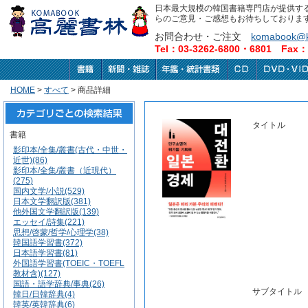
日本最大規模の韓国書籍専門店が提供す
らのご意見・ご感想もお待ちしておりま
お問合わせ・ご注文
komabook@k
Tel：03-3262-6800・6801 Fax：0
HOME
>
すべて
> 商品詳細
タイトル
書籍
影印本/全集/叢書(古代・中世・
近世)(86)
影印本/全集/叢書（近現代）
(275)
国内文学/小説(529)
日本文学翻訳版(381)
他外国文学翻訳版(139)
エッセイ/詩集(221)
思想/啓蒙/哲学/心理学(38)
韓国語学習書(372)
日本語学習書(81)
外国語学習書(TOEIC・TOEFL
教材含)(127)
国語・語学辞典/事典(26)
サブタイトル
韓日/日韓辞典(4)
韓英/英韓辞典(6)