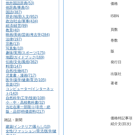
他外国語辞典(53)
価格
他辞典/事典(5)
国語(387)
ISBN
歴史/地理/人文(952)
政治/社会/軍事(434)
経済/経営(99)
頁数
教育(40)
映画/美術/芸術/考古学(284)
法律(197)
巻数
宗教(13)
写真集(10)
版
趣味/実用/スポーツ(175)
地図/ガイドブック(169)
伝統/文化/風俗(362)
発行日
料理(147)
自然/生物(67)
出版社
児童書・漫画(717)
医学/薬学/健康/育児(105)
著者
音楽(25)
コンピューター/インターネッ
ト(143)
自然科学/工学/技術(108)
小・中・高校教科書(32)
当社在庫一部限り(非売・絶
版・品切)特価資料(217)
価格特記事項
雑誌・新聞
紹介文(目次)
建築/インテリア/暮らし(10)
女性/ファッション/育児/医学/健