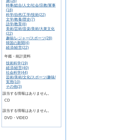
康(16)
時事/総合/人文/社会/宗教/軍事
(18)
科学/自然/工学/技術(22)
文学/教養/歴史(7)
語学/教育(8)
美術/芸術/音楽/美術/大衆文化
(22)
趣味/レジャー/スポーツ(28)
韓国の新聞(4)
経済/経営(22)
年鑑・統計資料
技術科学(19)
経済/経営(40)
社会科学(44)
芸術/美術/文化/スポーツ/趣味/
実用(10)
その他(3)
該当する情報はありません。
CD
該当する情報はありません。
DVD・VIDEO