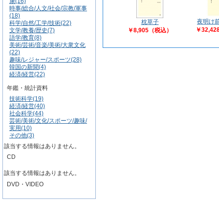
康(16)
時事/総合/人文/社会/宗教/軍事
(18)
夜明け
枕草子
科学/自然/工学/技術(22)
￥32,4
文学/教養/歴史(7)
￥8,905（税込）
語学/教育(8)
美術/芸術/音楽/美術/大衆文化
(22)
趣味/レジャー/スポーツ(28)
韓国の新聞(4)
経済/経営(22)
年鑑・統計資料
技術科学(19)
経済/経営(40)
社会科学(44)
芸術/美術/文化/スポーツ/趣味/
実用(10)
その他(3)
該当する情報はありません。
CD
該当する情報はありません。
DVD・VIDEO