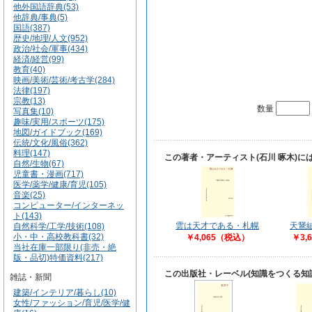
他外国語辞典(53)
他辞典/事典(5)
国語(387)
歴史/地理/人文(952)
政治/社会/軍事(434)
経済/経営(99)
教育(40)
映画/美術/芸術/考古学(284)
法律(197)
宗教(13)
数量
写真集(10)
趣味/実用/スポーツ(175)
地図/ガイドブック(169)
伝統/文化/風俗(362)
料理(147)
この著者・アーティスト(石川 啄木)
自然/生物(67)
児童書・漫画(717)
医学/薬学/健康/育児(105)
音楽(25)
コンピューター/インターネッ
ト(143)
雲は天才である・札幌
天鵞
自然科学/工学/技術(108)
小・中・高校教科書(32)
￥4,065（税込）
￥3,
当社在庫一部限り(非売・絶
版・品切)特価資料(217)
この出版社・レーベル(知識をつくる知
雑誌・新聞
建築/インテリア/暮らし(10)
女性/ファッション/育児/医学/健