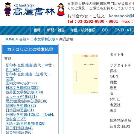
日本最大規模の韓国書籍専門店が提供す
らのご意見・ご感想もお待ちしておりま
お問合わせ・ご注文
komabook@k
Tel：03-3262-6800・6801 Fax：0
HOME
>
書籍
>
日本文学翻訳版
> 商品詳細
タイトル
書籍
影印本/全集/叢書(古代・中世・
サブタイトル
近世)(86)
価格
影印本/全集/叢書（近現代）
ISBN
(275)
頁数
国内文学/小説(529)
日本文学翻訳版(381)
巻数
他外国文学翻訳版(139)
版
エッセイ/詩集(221)
発行日
思想/啓蒙/哲学/心理学(38)
出版社
韓国語学習書(372)
日本語学習書(81)
著者
外国語学習書(TOEIC・TOEFL
教材含)(127)
価格特記事項
国語・語学辞典/事典(26)
紹介文(目次)
韓日/日韓辞典(4)
韓英/英韓辞典(6)