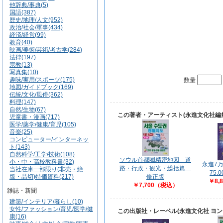
他辞典/事典(5)
国語(387)
歴史/地理/人文(952)
政治/社会/軍事(434)
経済/経営(99)
教育(40)
映画/美術/芸術/考古学(284)
法律(197)
宗教(13)
写真集(10)
趣味/実用/スポーツ(175)
数量
地図/ガイドブック(169)
伝統/文化/風俗(362)
料理(147)
自然/生物(67)
この著者・アーティスト(永進文化社編
児童書・漫画(717)
医学/薬学/健康/育児(105)
音楽(25)
コンピューター/インターネッ
ト(143)
自然科学/工学/技術(108)
ソウル首都圏精密地図 道
小・中・高校教科書(32)
永進7
路・行政・観光・総括篇
当社在庫一部限り(非売・絶
75.
版・品切)特価資料(217)
修正版
￥8,
￥7,700（税込）
雑誌・新聞
建築/インテリア/暮らし(10)
女性/ファッション/育児/医学/健
この出版社・レーベル(永進文化社 ヨ
康(16)