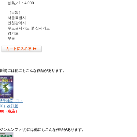
独島／1：4.000
（目次）
서울특별시
인천광역시
수도권시가도 및 신시가도
경기도
부록
集部)には他にもこんな作品があります。
万5千地図（1：
000）改訂版
800（税込）
ンジンムンファサ)には他にもこんな作品があります。