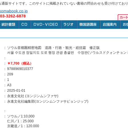
る通販サイトです。このサイトに掲載されていない書籍の問合わせも受け付けてお
omabook.co.jp
3-3262-6878
：
ソウル首都圏精密地図 道路・行政・観光・総括篇 修正版
서울 수도권 정밀지도 도로 행정 관광 총괄편 수정판(ソウルスドクォンチ
：
：
￥7,700（税込）
：
9788969010377
：
209
：
1
：
A3
：
2025-01-01
：
永進文化社 (ヨンジンムンファサ)
：
永進文化社編集部(ヨンジンムンファサピョンジップ)
：
：
ソウル／1:10,000
仁川／1：25.000
京畿道／1：120.000