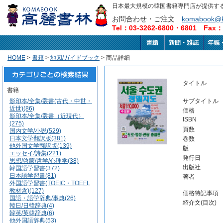
日本最大規模の韓国書籍専門店が提供す
お問合わせ・ご注文
komabook@k
Tel：03-3262-6800・6801 Fax：0
HOME
>
書籍
>
地図/ガイドブック
> 商品詳細
タイトル
書籍
影印本/全集/叢書(古代・中世・
サブタイトル
近世)(86)
価格
影印本/全集/叢書（近現代）
ISBN
(275)
頁数
国内文学/小説(529)
日本文学翻訳版(381)
巻数
他外国文学翻訳版(139)
版
エッセイ/詩集(221)
発行日
思想/啓蒙/哲学/心理学(38)
出版社
韓国語学習書(372)
日本語学習書(81)
著者
外国語学習書(TOEIC・TOEFL
教材含)(127)
価格特記事項
国語・語学辞典/事典(26)
紹介文(目次)
韓日/日韓辞典(4)
韓英/英韓辞典(6)
他外国語辞典(53)