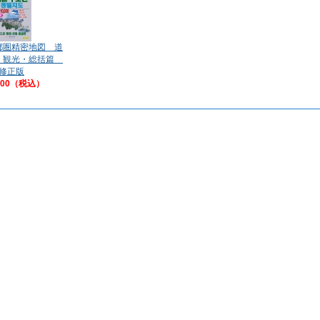
都圏精密地図 道
・観光・総括篇
修正版
700（税込）