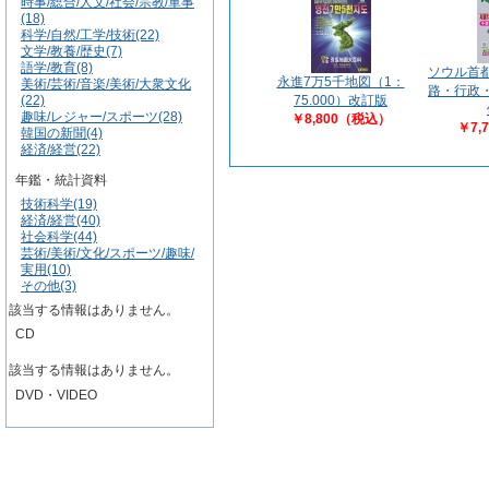
時事/総合/人文/社会/宗教/軍事
(18)
科学/自然/工学/技術(22)
文学/教養/歴史(7)
語学/教育(8)
ソウル首
永進7万5千地図（1：
美術/芸術/音楽/美術/大衆文化
路・行政
(22)
75.000）改訂版
趣味/レジャー/スポーツ(28)
￥8,800（税込）
￥7,
韓国の新聞(4)
経済/経営(22)
年鑑・統計資料
技術科学(19)
経済/経営(40)
社会科学(44)
芸術/美術/文化/スポーツ/趣味/
実用(10)
その他(3)
該当する情報はありません。
CD
該当する情報はありません。
DVD・VIDEO