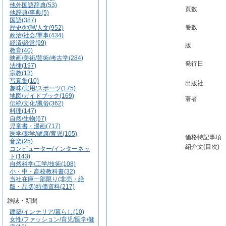
他外国語辞典(53)
頁数
他辞典/事典(5)
国語(387)
巻数
歴史/地理/人文(952)
政治/社会/軍事(434)
経済/経営(99)
版
教育(40)
映画/美術/芸術/考古学(284)
発行日
法律(197)
宗教(13)
写真集(10)
出版社
趣味/実用/スポーツ(175)
地図/ガイドブック(169)
著者
伝統/文化/風俗(362)
料理(147)
自然/生物(67)
児童書・漫画(717)
医学/薬学/健康/育児(105)
価格特記事項
音楽(25)
紹介文(目次)
コンピューター/インターネッ
ト(143)
自然科学/工学/技術(108)
小・中・高校教科書(32)
当社在庫一部限り(非売・絶
版・品切)特価資料(217)
雑誌・新聞
建築/インテリア/暮らし(10)
女性/ファッション/育児/医学/健