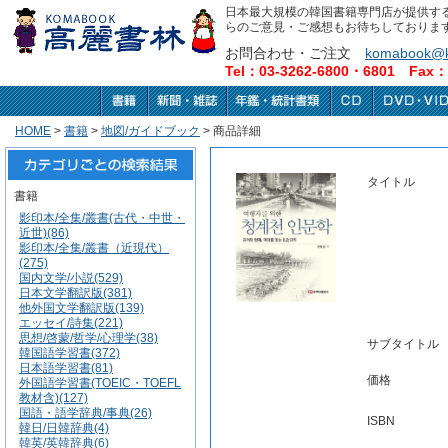
日本最大規模の韓国書籍専門店が提供す
らのご意見・ご感想もお待ちしておりま
お問合わせ・ご注文
komabook@k
Tel：03-3262-6800・6801 Fax：0
HOME
>
書籍
>
地図/ガイドブック
> 商品詳細
タイトル
書籍
影印本/全集/叢書(古代・中世・
近世)(86)
影印本/全集/叢書（近現代）
(275)
国内文学/小説(529)
日本文学翻訳版(381)
他外国文学翻訳版(139)
エッセイ/詩集(221)
思想/啓蒙/哲学/心理学(38)
サブタイトル
韓国語学習書(372)
日本語学習書(81)
価格
外国語学習書(TOEIC・TOEFL
教材含)(127)
国語・語学辞典/事典(26)
ISBN
韓日/日韓辞典(4)
韓英/英韓辞典(6)