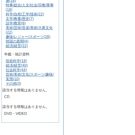
康(16)
時事/総合/人文/社会/宗教/軍事
(18)
科学/自然/工学/技術(22)
文学/教養/歴史(7)
語学/教育(8)
美術/芸術/音楽/美術/大衆文化
(22)
趣味/レジャー/スポーツ(28)
韓国の新聞(4)
経済/経営(22)
年鑑・統計資料
技術科学(19)
経済/経営(40)
社会科学(44)
芸術/美術/文化/スポーツ/趣味/
実用(10)
その他(3)
該当する情報はありません。
CD
該当する情報はありません。
DVD・VIDEO