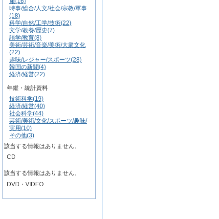
康(16)
時事/総合/人文/社会/宗教/軍事
(18)
科学/自然/工学/技術(22)
文学/教養/歴史(7)
語学/教育(8)
美術/芸術/音楽/美術/大衆文化
(22)
趣味/レジャー/スポーツ(28)
韓国の新聞(4)
経済/経営(22)
年鑑・統計資料
技術科学(19)
経済/経営(40)
社会科学(44)
芸術/美術/文化/スポーツ/趣味/
実用(10)
その他(3)
該当する情報はありません。
CD
該当する情報はありません。
DVD・VIDEO