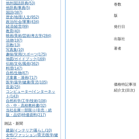
他外国語辞典(53)
巻数
他辞典/事典(5)
国語(387)
版
歴史/地理/人文(952)
政治/社会/軍事(434)
経済/経営(99)
発行日
教育(40)
映画/美術/芸術/考古学(284)
出版社
法律(197)
宗教(13)
著者
写真集(10)
趣味/実用/スポーツ(175)
地図/ガイドブック(169)
伝統/文化/風俗(362)
料理(147)
自然/生物(67)
児童書・漫画(717)
医学/薬学/健康/育児(105)
価格特記事項
音楽(25)
紹介文(目次)
コンピューター/インターネッ
ト(143)
自然科学/工学/技術(108)
小・中・高校教科書(32)
当社在庫一部限り(非売・絶
版・品切)特価資料(217)
雑誌・新聞
建築/インテリア/暮らし(10)
女性/ファッション/育児/医学/健