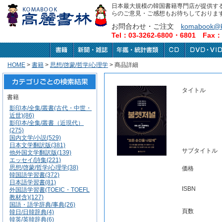
日本最大規模の韓国書籍専門店が提供す
らのご意見・ご感想もお待ちしておりま
お問合わせ・ご注文
komabook@k
Tel：03-3262-6800・6801 Fax：0
HOME
>
書籍
>
思想/啓蒙/哲学/心理学
> 商品詳細
タイトル
書籍
影印本/全集/叢書(古代・中世・
近世)(86)
影印本/全集/叢書（近現代）
(275)
国内文学/小説(529)
日本文学翻訳版(381)
サブタイトル
他外国文学翻訳版(139)
エッセイ/詩集(221)
思想/啓蒙/哲学/心理学(38)
価格
韓国語学習書(372)
日本語学習書(81)
ISBN
外国語学習書(TOEIC・TOEFL
教材含)(127)
国語・語学辞典/事典(26)
頁数
韓日/日韓辞典(4)
韓英/英韓辞典(6)