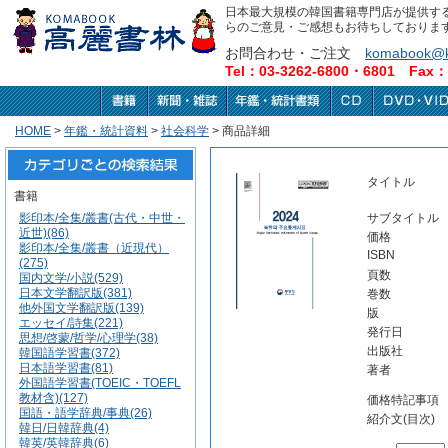
日本最大規模の韓国書籍専門店が提供す
らのご意見・ご感想もお待ちしておりま
お問合わせ・ご注文
komabook@k
Tel：03-3262-6800・6801 Fax：0
HOME
>
年鑑・統計資料
>
社会科学
> 商品詳細
タイトル
書籍
影印本/全集/叢書(古代・中世・
サブタイトル
近世)(86)
価格
影印本/全集/叢書（近現代）
ISBN
(275)
頁数
国内文学/小説(529)
日本文学翻訳版(381)
巻数
他外国文学翻訳版(139)
版
エッセイ/詩集(221)
発行日
思想/啓蒙/哲学/心理学(38)
出版社
韓国語学習書(372)
日本語学習書(81)
著者
外国語学習書(TOEIC・TOEFL
教材含)(127)
価格特記事項
国語・語学辞典/事典(26)
紹介文(目次)
韓日/日韓辞典(4)
韓英/英韓辞典(6)