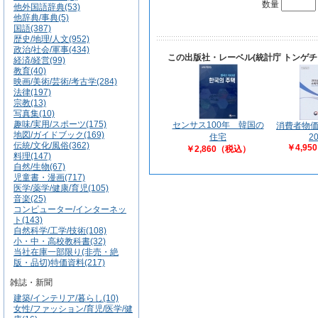
数量
他外国語辞典(53)
他辞典/事典(5)
国語(387)
歴史/地理/人文(952)
政治/社会/軍事(434)
この出版社・レーベル(統計庁 トンゲ
経済/経営(99)
教育(40)
映画/美術/芸術/考古学(284)
法律(197)
宗教(13)
写真集(10)
趣味/実用/スポーツ(175)
センサス100年 韓国の
消費者物
地図/ガイドブック(169)
住宅
2
伝統/文化/風俗(362)
￥4,9
￥2,860（税込）
料理(147)
自然/生物(67)
児童書・漫画(717)
医学/薬学/健康/育児(105)
音楽(25)
コンピューター/インターネッ
ト(143)
自然科学/工学/技術(108)
小・中・高校教科書(32)
当社在庫一部限り(非売・絶
版・品切)特価資料(217)
雑誌・新聞
建築/インテリア/暮らし(10)
女性/ファッション/育児/医学/健