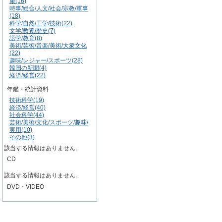
康(16)
時事/総合/人文/社会/宗教/軍事
(18)
科学/自然/工学/技術(22)
文学/教養/歴史(7)
語学/教育(8)
美術/芸術/音楽/美術/大衆文化
(22)
趣味/レジャー/スポーツ(28)
韓国の新聞(4)
経済/経営(22)
年鑑・統計資料
技術科学(19)
経済/経営(40)
社会科学(44)
芸術/美術/文化/スポーツ/趣味/
実用(10)
その他(3)
該当する情報はありません。
CD
該当する情報はありません。
DVD・VIDEO