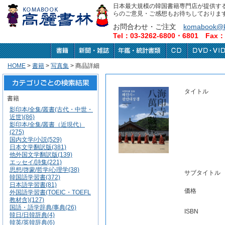
日本最大規模の韓国書籍専門店が提供す
らのご意見・ご感想もお待ちしておりま
お問合わせ・ご注文
komabook@k
Tel：03-3262-6800・6801 Fax：0
HOME
>
書籍
>
写真集
> 商品詳細
タイトル
書籍
影印本/全集/叢書(古代・中世・
近世)(86)
影印本/全集/叢書（近現代）
(275)
国内文学/小説(529)
日本文学翻訳版(381)
他外国文学翻訳版(139)
エッセイ/詩集(221)
思想/啓蒙/哲学/心理学(38)
サブタイトル
韓国語学習書(372)
日本語学習書(81)
価格
外国語学習書(TOEIC・TOEFL
教材含)(127)
国語・語学辞典/事典(26)
ISBN
韓日/日韓辞典(4)
韓英/英韓辞典(6)