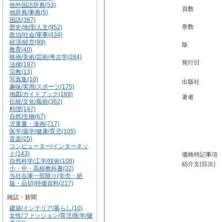
他外国語辞典(53)
頁数
他辞典/事典(5)
国語(387)
巻数
歴史/地理/人文(952)
政治/社会/軍事(434)
経済/経営(99)
版
教育(40)
映画/美術/芸術/考古学(284)
発行日
法律(197)
宗教(13)
写真集(10)
出版社
趣味/実用/スポーツ(175)
地図/ガイドブック(169)
著者
伝統/文化/風俗(362)
料理(147)
自然/生物(67)
児童書・漫画(717)
医学/薬学/健康/育児(105)
音楽(25)
コンピューター/インターネッ
ト(143)
価格特記事項
自然科学/工学/技術(108)
紹介文(目次)
小・中・高校教科書(32)
当社在庫一部限り(非売・絶
版・品切)特価資料(217)
雑誌・新聞
建築/インテリア/暮らし(10)
女性/ファッション/育児/医学/健