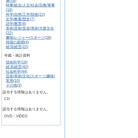
康(16)
時事/総合/人文/社会/宗教/軍事
(18)
科学/自然/工学/技術(22)
文学/教養/歴史(7)
語学/教育(8)
美術/芸術/音楽/美術/大衆文化
(22)
趣味/レジャー/スポーツ(28)
韓国の新聞(4)
経済/経営(22)
年鑑・統計資料
技術科学(19)
経済/経営(40)
社会科学(44)
芸術/美術/文化/スポーツ/趣味/
実用(10)
その他(3)
該当する情報はありません。
CD
該当する情報はありません。
DVD・VIDEO