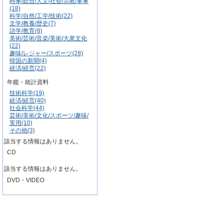
時事/総合/人文/社会/宗教/軍事
(18)
科学/自然/工学/技術(22)
文学/教養/歴史(7)
語学/教育(8)
美術/芸術/音楽/美術/大衆文化
(22)
趣味/レジャー/スポーツ(28)
韓国の新聞(4)
経済/経営(22)
年鑑・統計資料
技術科学(19)
経済/経営(40)
社会科学(44)
芸術/美術/文化/スポーツ/趣味/
実用(10)
その他(3)
該当する情報はありません。
CD
該当する情報はありません。
DVD・VIDEO