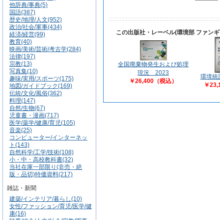
他辞典/事典(5)
国語(387)
歴史/地理/人文(952)
政治/社会/軍事(434)
この出版社・レーベル(環境部 ファン
経済/経営(99)
教育(40)
映画/美術/芸術/考古学(284)
法律(197)
宗教(13)
全国廃棄物発生および処理
写真集(10)
現況 2023
環境統
趣味/実用/スポーツ(175)
￥26,400（税込）
￥23
地図/ガイドブック(169)
伝統/文化/風俗(362)
料理(147)
自然/生物(67)
児童書・漫画(717)
医学/薬学/健康/育児(105)
音楽(25)
コンピューター/インターネッ
ト(143)
自然科学/工学/技術(108)
小・中・高校教科書(32)
当社在庫一部限り(非売・絶
版・品切)特価資料(217)
雑誌・新聞
建築/インテリア/暮らし(10)
女性/ファッション/育児/医学/健
康(16)