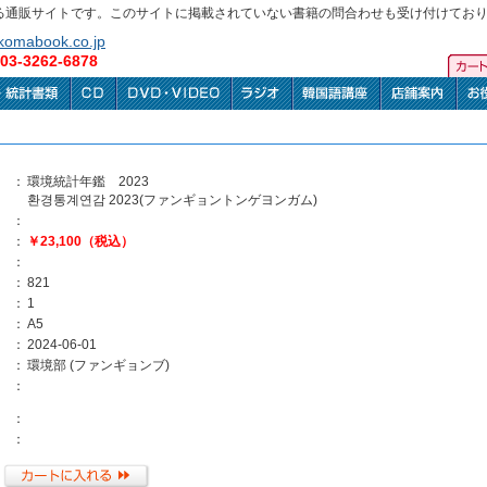
る通販サイトです。このサイトに掲載されていない書籍の問合わせも受け付けてお
omabook.co.jp
3-3262-6878
：
環境統計年鑑 2023
환경통계연감 2023(ファンギョントンゲヨンガム)
：
：
￥23,100（税込）
：
：
821
：
1
：
A5
：
2024-06-01
：
環境部 (ファンギョンブ)
：
：
：