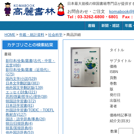
日本最大規模の韓国書籍専門店が提供す
お問合わせ・ご注文
komabook@k
Tel：03-3262-6800・6801 Fax：0
HOME
>
年鑑・統計資料
>
社会科学
> 商品詳細
タイトル
書籍
影印本/全集/叢書(古代・中世・
サブタイトル
近世)(86)
価格
影印本/全集/叢書（近現代）
ISBN
(275)
頁数
国内文学/小説(529)
日本文学翻訳版(381)
巻数
他外国文学翻訳版(139)
版
エッセイ/詩集(221)
発行日
思想/啓蒙/哲学/心理学(38)
出版社
韓国語学習書(372)
日本語学習書(81)
著者
外国語学習書(TOEIC・TOEFL
教材含)(127)
価格特記事項
国語・語学辞典/事典(26)
紹介文(目次)
韓日/日韓辞典(4)
韓英/英韓辞典(6)
数量
他外国語辞典(53)