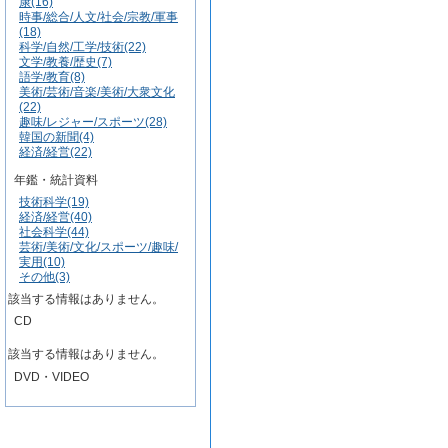
康(16)
時事/総合/人文/社会/宗教/軍事
(18)
科学/自然/工学/技術(22)
文学/教養/歴史(7)
語学/教育(8)
美術/芸術/音楽/美術/大衆文化
(22)
趣味/レジャー/スポーツ(28)
韓国の新聞(4)
経済/経営(22)
年鑑・統計資料
技術科学(19)
経済/経営(40)
社会科学(44)
芸術/美術/文化/スポーツ/趣味/
実用(10)
その他(3)
該当する情報はありません。
CD
該当する情報はありません。
DVD・VIDEO