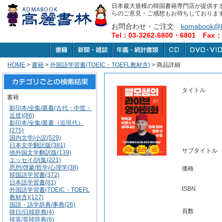
日本最大規模の韓国書籍専門店が提供す
らのご意見・ご感想もお待ちしておりま
お問合わせ・ご注文
komabook@k
Tel：03-3262-6800・6801 Fax：0
HOME
>
書籍
>
外国語学習書(TOEIC・TOEFL教材含)
> 商品詳細
タイトル
書籍
影印本/全集/叢書(古代・中世・
近世)(86)
影印本/全集/叢書（近現代）
(275)
国内文学/小説(529)
日本文学翻訳版(381)
サブタイトル
他外国文学翻訳版(139)
エッセイ/詩集(221)
思想/啓蒙/哲学/心理学(38)
価格
韓国語学習書(372)
日本語学習書(81)
ISBN
外国語学習書(TOEIC・TOEFL
教材含)(127)
国語・語学辞典/事典(26)
頁数
韓日/日韓辞典(4)
韓英/英韓辞典(6)