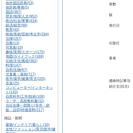
他外国語辞典(53)
巻数
他辞典/事典(5)
国語(387)
版
歴史/地理/人文(952)
政治/社会/軍事(434)
経済/経営(99)
発行日
教育(40)
映画/美術/芸術/考古学(284)
法律(197)
宗教(13)
出版社
写真集(10)
趣味/実用/スポーツ(175)
地図/ガイドブック(169)
著者
伝統/文化/風俗(362)
料理(147)
自然/生物(67)
児童書・漫画(717)
医学/薬学/健康/育児(105)
価格特記事項
音楽(25)
紹介文(目次)
コンピューター/インターネッ
ト(143)
自然科学/工学/技術(108)
小・中・高校教科書(32)
当社在庫一部限り(非売・絶
版・品切)特価資料(217)
雑誌・新聞
建築/インテリア/暮らし(10)
女性/ファッション/育児/医学/健